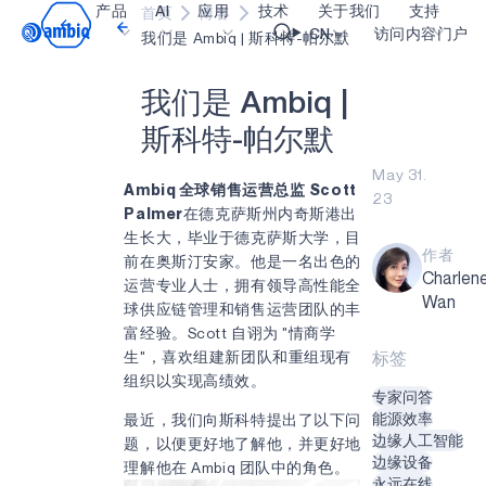
产品
AI
应用
技术
关于我们
支持
首页
博客
Video title
CN
访问内容门户
我们是 Ambiq | 斯科特-帕尔默
我
们
是
A
m
b
i
q
|
医疗健康
blueSPOT
博客
内容门户网
OK
斯
科
特
-
帕
尔
默
工业边缘
graphiqSPOT
职业生涯
术语表
May 31.
智能遥控器
neuralSPOT
让我们共创未来
在线支持
Ambiq 全球销售运营总监
Scott
23
Palmer
在德克萨斯州内奇斯港出
智能家居和楼宇
secureSPOT
活动
我们的合作
生长大，毕业于德克萨斯大学，目
作者
前在奥斯汀安家。他是一名出色的
智能卡
SPOT
投资者关系
资源
Charlen
运营专业人士，拥有领导高性能全
Wan
可穿戴设备
turboSPOT
消息
视频资料库
球供应链管理和销售运营团队的丰
富经验。Scott 自诩为 "情商学
游戏
合作伙伴关系的成功亮点
购买地点
生"，喜欢组建新团队和重组现有
标签
可听戴设备
为何选择 Ambiq
常见问题
组织以实现高绩效。
专家问答
什么是边缘 AI？
能源效率
最近，我们向斯科特提出了以下问
边缘人工智能
题，以便更好地了解他，并更好地
边缘设备
理解他在 Ambiq 团队中的角色。
永远在线