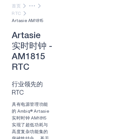
首页
RTC
Artasie AM1815
A
r
t
a
s
i
e
实
时
时
钟
-
A
M
1
8
1
5
R
T
C
行业领先的
RTC
具有电源管理功能
的 Ambiq® Artasie
实时时钟 AM1815
实现了超低功耗与
高度复杂功能集的
突破性结合。 基于