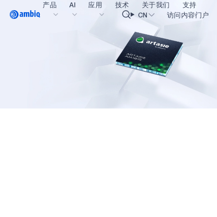
产品
AI
应用
技术
关于我们
支持
Video title
后退
CN
访问内容门户
对照
表
医疗健康
blueSPOT
博客
内容门户网
OK
工业边缘
graphiqSPOT
职业生涯
术语表
智能遥控器
neuralSPOT
让我们共创未来
在线支持
参数
Artasi
智能家居和楼宇
secureSPOT
活动
我们的合作
< 14nA 
选择产品
重置所有过滤器
智能卡
SPOT
投资者关系
资源
< 22nA 
Ultra-Low Supply Current
和自
可穿戴设备
turboSPOT
消息
视频资料库
< 55nA
Baseline Timekeeping
游戏
合作伙伴关系的成功亮点
购买地点
Crystal (XT) Oscillator
可听戴设备
为何选择 Ambiq
常见问题
Number of GP Outputs
什么是边缘 AI？
Advanced Timekeeping
RC Oscillator
Calibration/Auto-calibration