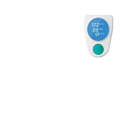
噪音月神戒指
Noise 与 Ambiq 合作，通过新款 Luna 戒指催化