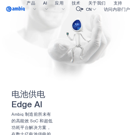
产品
AI
应用
技术
关于我们
支持
Video title
CN
访问内容门户
医疗健康
blueSPOT
博客
内容门户网
OK
工业边缘
graphiqSPOT
职业生涯
术语表
智能遥控器
neuralSPOT
让我们共创未来
在线支持
智能家居和楼宇
secureSPOT
活动
我们的合作
智能卡
SPOT
投资者关系
资源
可穿戴设备
turboSPOT
消息
视频资料库
电
池
供
电
游戏
合作伙伴关系的成功亮点
购买地点
E
d
g
e
A
I
可听戴设备
为何选择 Ambiq
常见问题
Ambiq 制造前所未有
什么是边缘 AI？
的高能效 SoC 和超低
功耗平台解决方案，
在数十亿电池供电的