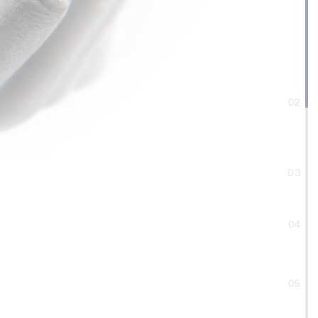
02
03
04
05