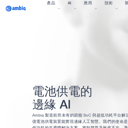
產品
AI
應用
技術
Video title
醫療保健
blueSPOT
部
工業邊緣
graphiqSPOT
職
智能遙控器
neuralSPOT
讓
智慧家庭和建築
secureSPOT
活
智慧卡
SPOT
投
可穿戴設備
turboSPOT
訊
電
池
供
電
的
遊戲
合
耳戴式裝置
為什
邊
緣
A
I
什
Ambiq 製造前所未有的節能 SoC 與超低功耗平台
億電池供電裝置能實現邊緣人工智慧。我們的使命是
低功耗的半導體解決方案，將智慧普及無處不在。憑藉 