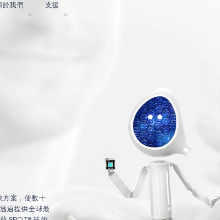
關於我們
支援
落格
內容入口網站
業
詞彙表
OK
我們共同建設未來
線上支援
動
我們的合作夥伴
資者關係
資源
息
影像資料庫
作成功亮點
購買地點
麼選擇 Ambiq
常見問題
麼是邊緣 AI？
解決方案，使數十
透過提供全球最
SPOT® 技術