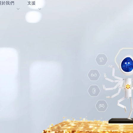
關於我們
支援
落格
內容入口網站
業
詞彙表
OK
我們共同建設未來
線上支援
動
我們的合作夥伴
資者關係
資源
息
影像資料庫
作成功亮點
購買地點
麼選擇 Ambiq
常見問題
麼是邊緣 AI？