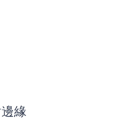
對
邊
緣