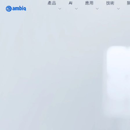
產品
AI
應用
技術
Video title
醫療保健
blueSPOT
部
工業邊緣
graphiqSPOT
職
智能遙控器
neuralSPOT
讓
智慧家庭和建築
secureSPOT
活
智慧卡
SPOT
投
可穿戴設備
turboSPOT
訊
遊戲
合
耳戴式裝置
為什
什