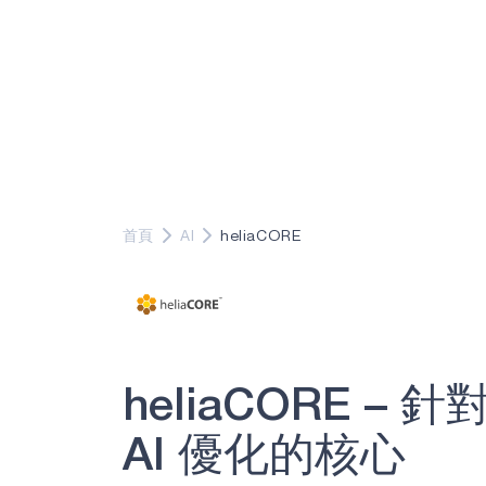
首頁
AI
heliaCORE
h
e
l
i
a
C
O
R
E
–
針
A
I
優
化
的
核
心