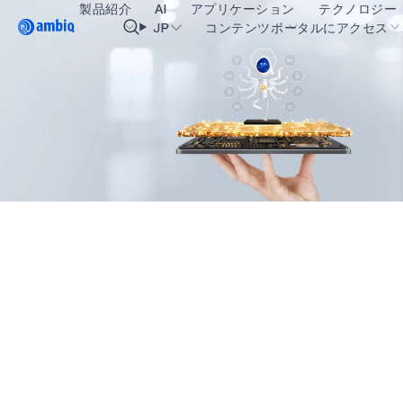
製品紹介
AI
アプリケーション
テクノロジー
Video title
JP
コンテンツポータルにアクセス
ヘルスケア
blueSPOT
OK
インダストリアル・エッジ
graphiqSPOT
スマート・リモコン
neuralSPOT
スマートホームとビル
secureSPOT
スマートカード
SPOT
ウェアラブル
turboSPOT
ゲーミング
ヒアラブル