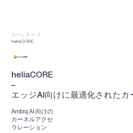
ホーム
AI
heliaCORE
h
e
l
i
a
C
O
R
E
–
エ
ッ
ジ
A
I
向
け
に
最
適
化
さ
れ
た
カ
Ambiq AI 向けの
カーネルアクセ
ラレーション