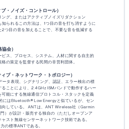
ィブ・ノイズ・コントロール）
リング、またはアクティブノイズリダクション
ても知られるこの方法は、1つ目の音を打ち消すように
た2つ目の音を加えることで、不要な音を低減する
格協会）
ービス、プロセス、システム、人材に関する自主的
規格の策定を監督する民間の非営利団体。
ティブ・ネットワーク・トポロジー）
、データ表現、シグナリング、認証、エラー検出の標
ることにより、2.4GHz ISMバンドで動作するハー
を可能にする無線通信プロトコル・スタックを定義
はBluetooth® Low Energyと似ているが、セン
NT Wireless社（Garmin
一部門）が設計・販売する独自の（ただしオープンア
キャスト無線センサーネットワーク技術である。
出力の標準ANTである。