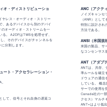
ディオ・ディストリビューショ
ANC（アクテ
ノイズキャンセ
。 ワイヤレス・オーディオ・ストリー
（ANR）とし
で、あるデバイスから別のデバイ
特別に設計され
オのオーディオ・ストリームを一
方法である。
る。 A2DPはTWSを処理せず、
信し、そのデバイスがチャンネルを
ANSI（米国規
ーに分割します。
米国の製品、サ
なコンセンサス
ANT（アダプ
ANTは、共存
ピュート・アクセラレーション・
準ルールを確立す
ドウェアの通信
A。
している。 概念的に
サーでの使用を指向している。 ANTは、A
Canada社の
として、信号とそれ自身の遅延コ
クセス）マルチ
ANT+はより低