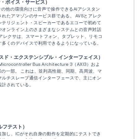
サ・ボイス・サービス）
その他の環境向けに音声で操作できるAIアシスタン
れたアマゾンのサービス群である。 AVSとアレク
ンテリジェント・スピーカーであるエコーで初めて
やオンライン上のさまざまなシステムとの音声対話
 アレクサは、スマートフォン、タブレット、リモコ
す多くのデバイスで利用できるようになっている。
ンスド・エクステンシブル・インターフェイス）
icrocontroller Bus Architecture 3（AXI3）およ
仕様の一部。 これは、並列高性能、同期、高周波、マ
マルチスレーブ通信インターフェースで、主にオン
設計されている。
セルフテスト）
追加し、ICがそれ自身の動作を定期的にテストでき