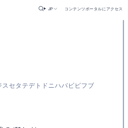
JP
コンテンツポータルにアクセス
ジ
ス
セ
タ
テ
デ
ト
ド
ニ
ハ
バ
ビ
ピ
フ
ブ