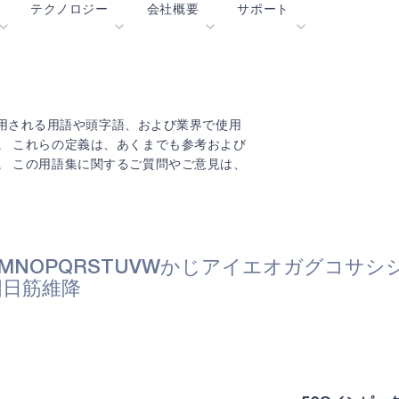
テクノロジー
会社概要
サポート
blueSPOT
ブログ
コンテンツ・ポータル
エッジ
graphiqSPOT
採用情報
用語集
OK
使用される用語や頭字語、および業界で使用
。 これらの定義は、あくまでも参考および
neuralSPOT
お問合せ
オンラインサポート
。 この用語集に関するご質問やご意見は、
ル
secureSPOT
イベント
パートナー
SPOT
投資家向け情報
リソース
turboSPOT
ニュース
ビデオライブラリー
M
N
O
P
Q
R
S
T
U
V
W
か
じ
ア
イ
エ
オ
ガ
グ
コ
サ
シ
サクセスストーリー
購入先
国
日
筋
維
降
なぜ Ambiq なのか
よくあるご質問
エッジAIとは？