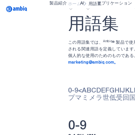
製品紹介
AI
アプリケーション
ホーム
用語集
Video title
用
語
集
ヘルスケア
インダストリアル・
Ambiq
この用語集では、
® 製品で
される関連用語を定義しています
スマート・リモコン
個人的な使用のためのものである
marketing@ambiq.com。
スマートホームとビ
スマートカード
ウェアラブル
0-9
<
A
B
C
D
E
F
G
H
I
J
K
L
ゲーミング
プ
マ
ミ
メ
ラ
世
低
受
回
ヒアラブル
0-9