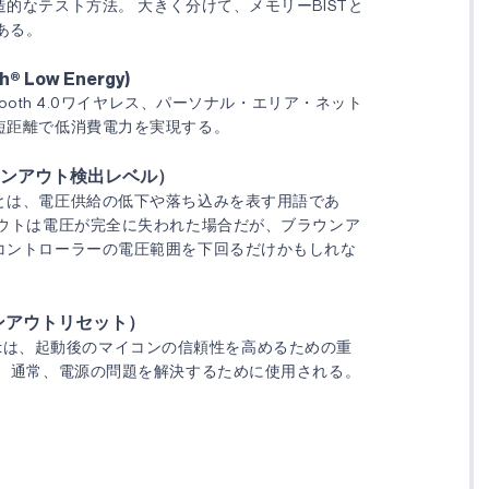
的なテスト方法。 大きく分けて、メモリーBISTと
がある。
th® Low Energy)
tooth 4.0ワイヤレス、パーソナル・エリア・ネット
短距離で低消費電力を実現する。
ウンアウト検出レベル）
とは、電圧供給の低下や落ち込みを表す用語であ
アウトは電圧が完全に失われた場合だが、ブラウンア
コントローラーの電圧範囲を下回るだけかもしれな
ンアウトリセット）
Resetは、起動後のマイコンの信頼性を高めるための重
。 通常、電源の問題を解決するために使用される。