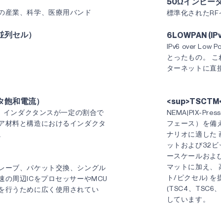
50Ωインピー
の産業、科学、医療用バンド
標準化されたR
の並列セル）
6LOWPAN (IPv
IPv6 over Low 
とったもの。 これは、電力に制約のあるIoTデバイスがTCP/IPイン
ターネットに直
ダクタ飽和電流）
<sup>TSC
、インダクタンスが一定の割合で
NEMA|PIX-
ア材料と構造におけるインダクタ
フェース）を備
。
ナリオに適した 
ットおよび32ビ
ースケールおよび
マットに加え、 
レーブ、パケット交換、シングル
ト/ピクセル) を提
の周辺ICをプロセッサーやMCU
(TSC4、TSC
を行うために広く使用されてい
しています。