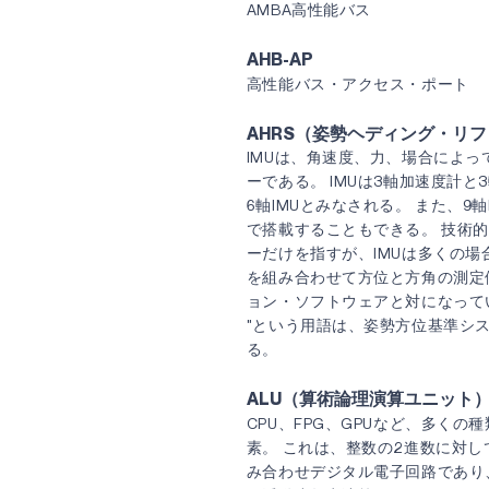
AMBA高性能バス
AHB-AP
高性能バス・アクセス・ポート
AHRS（姿勢ヘディング・リ
IMUは、角速度、力、場合によ
ーである。 IMUは3軸加速度計
6軸IMUとみなされる。 また、9
で搭載することもできる。 技術的に
ーだけを指すが、IMUは多くの
を組み合わせて方位と方角の測定
ョン・ソフトウェアと対になってい
"という用語は、姿勢方位基準シ
る。
ALU（算術論理演算ユニット
CPU、FPG、GPUなど、多く
素。 これは、整数の2進数に対
み合わせデジタル電子回路であり