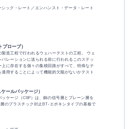
th）ベーシック・レート／エンハンスト・データ・レート
トプローブ）
の製造工程で行われるウェハーテストの工程。 ウェ
レパレーションに送られる前に行われるこのステッ
ー上に存在する個々の集積回路がすべて、特殊なテ
を適用することによって機能的欠陥がないかテスト
スケールパッケージ）
パッケージ（CSP）は、銅の信号層とプレーン層を
多層のプラスチック封止BT-エポキシタイプの基板で