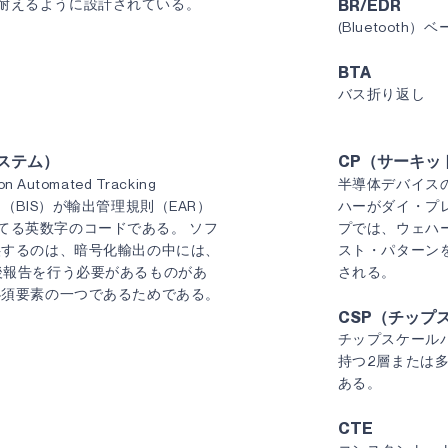
耐えるように設計されている。
BR/EDR
(Bluetoo
BTA
バス折り返し
ステム）
CP（サーキッ
on Automated Tracking
半導体デバイス
局（BIS）が輸出管理規則（EAR）
ハーがダイ・プ
てる英数字のコードである。 ソフ
プでは、ウェハ
供するのは、暗号化輸出の中には、
スト・パターン
後報告を行う必要があるものがあ
される。
必須要素の一つであるためである。
CSP（チップ
チップスケール
持つ2層または
ある。
CTE