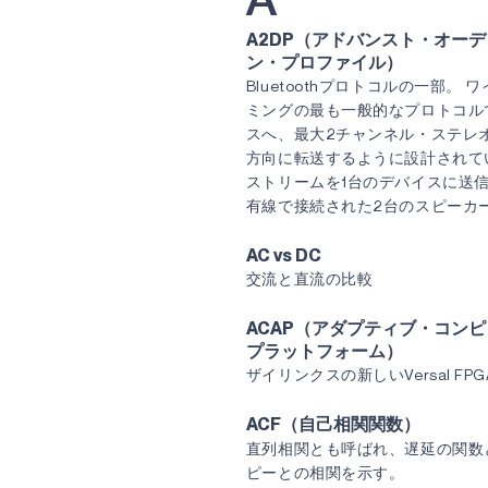
A
A2DP（アドバンスト・オー
ン・プロファイル）
Bluetoothプロトコルの一部
ミングの最も一般的なプロトコル
スへ、最大2チャンネル・ステレ
方向に転送するように設計されてい
ストリームを1台のデバイスに送
有線で接続された2台のスピーカ
AC vs DC
交流と直流の比較
ACAP（アダプティブ・コン
プラットフォーム）
ザイリンクスの新しいVersal FPG
ACF（自己相関関数）
直列相関とも呼ばれ、遅延の関数
ピーとの相関を示す。