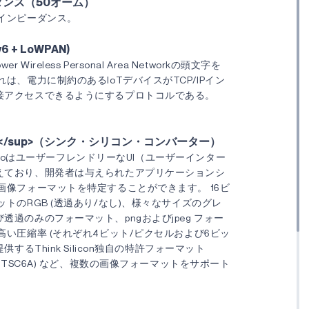
ダンス（50オーム）
Fインピーダンス。
6 + LoWPAN)
Power Wireless Personal Area Networkの頭文字を
接アクセスできるようにするプロトコルである。
TM</sup>（シンク・シリコン・コンバーター）
PressoはユーザーフレンドリーなUI（ユーザーインター
えており、開発者は与えられたアプリケーションシ
画像フォーマットを特定することができます。 16ビ
ットのRGB (透過あり/なし)、様々なサイズのグレ
透過のみのフォーマット、pngおよびjpeg フォー
高い圧縮率 (それぞれ4ビット/ピクセルおよび6ビッ
供するThink Silicon独自の特許フォーマット
6、TSC6A) など、複数の画像フォーマットをサポート