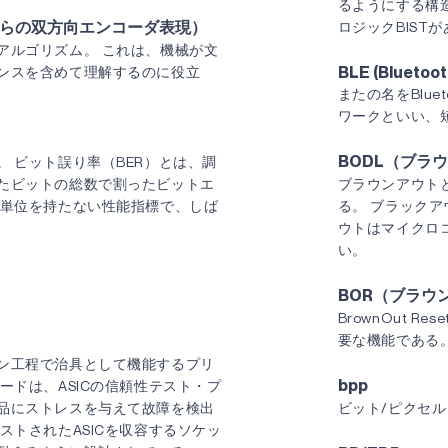
るようにする構造
からの双方向エンコーダ表現）
ロジックBIST
アルゴリズム。 これは、機械が文
BLE (Bluetoo
ンスを含めて理解するのに役立
またの名をBlue
ワークといい、
BODL（ブラ
 ビット誤り率（BER）とは、調
たビットの総数で割ったビットエ
ブラウンアウト
は単位を持たない性能指標で、しば
る。 ブラック
ウトはマイクロ
い。
BOR（ブラウ
BrownOut 
要な機能である
ン工程で治具として機能するプリ
bpp
ードは、ASICの信頼性テスト・プ
品にストレスを与えて故障を検出
ビット/ピクセル
ストされたASICを収容するソケッ