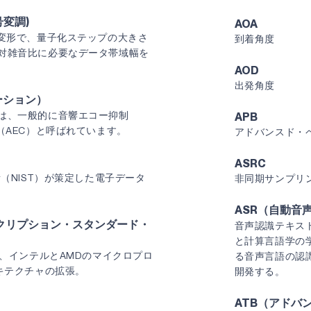
号変調)
AOA
の変形で、量子化ステップの大きさ
到着角度
対雑音比に必要なデータ帯域幅を
AOD
出発角度
ーション）
は、一般的に音響エコー抑制
APB
（AEC）と呼ばれています。
アドバンスド・
ASRC
所（NIST）が策定した電子データ
非同期サンプリ
ASR（自動音
ンクリプション・スタンダード・
音声認識テキス
）
と計算言語学の
た、インテルとAMDのマイクロプロ
る音声言語の認
キテクチャの拡張。
開発する。
ATB（アドバ