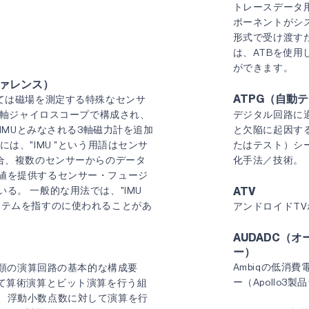
トレースデータ用
ポーネントがシ
形式で受け渡す
は、ATBを使用
ができます。
ファレンス）
ATPG（自動
っては磁場を測定する特殊なセンサ
と3軸ジャイロスコープで構成され、
デジタル回路に
軸IMUとみなされる3軸磁力計を追加
と欠陥に起因す
は、"IMU "という用語はセンサ
たはテスト）シ
場合、複数のセンサーからのデータ
化手法／技術。
値を提供するセンサー・フュージ
る。 一般的な用法では、"IMU
ATV
ステムを指すのに使われることがあ
アンドロイドTV
AUDADC（
）
ー）
Ambiqの低消
の種類の演算回路の基本的な構成要
ー（Apollo3製
して算術演算とビット演算を行う組
、浮動小数点数に対して演算を行