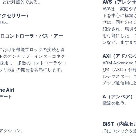
AVS（アレク
U）とは対照的である。
AVSは、家庭や
アクセサリー）
トを中心に構築さ
コル。
サは、同社のイ
紹介され、環境
クロコントローラ・バス・アー
を可能にした。
ンなど、ますま
計における機能ブロックの接続と管
AXI（アドバ
ドのオンチップ・インターコネク
を採用し、多数のコントローラやコ
ARM Advanced M
ッサ設計の開発を容易にします。
び4（AXI4）
ルチマスター、
チップ通信用に
e Air)
A（アンペア）
プデート
電流の単位。
BiST（内蔵
アクション。
ICにロジックを