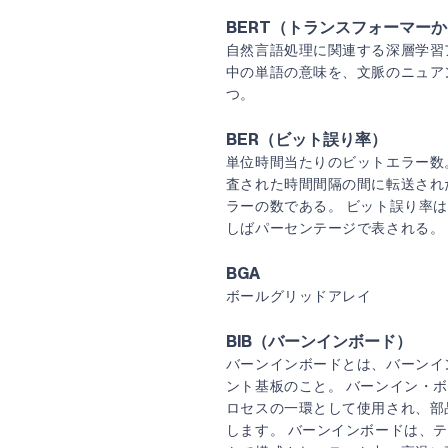
BERT（トランスフォーマー
自然言語処理に関連する深層学習
中の単語の意味を、文脈のニュア
つ。
BER（ビット誤り率）
単位時間当たりのビットエラー数。
査された時間間隔の間に転送され
ラーの数である。 ビット誤り率
しばパーセンテージで表される。
BGA
ボールグリッドアレイ
BIB（バーンインボード）
バーンインボードとは、バーンイ
ント基板のこと。 バーンイン・ボ
ロセスの一環として使用され、部
します。 バーンインボードは、テ