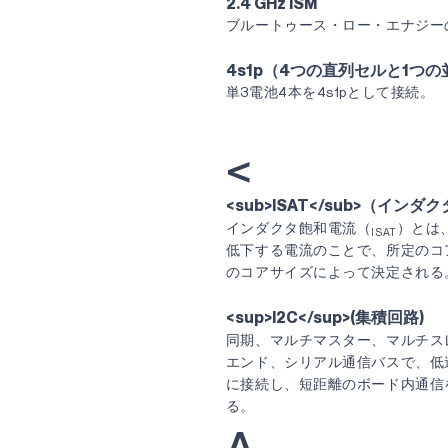
2.4 GHz ISM
ブルートゥース・ロー・エナジー
4s1p（4つの直列セルと1つ
単3電池4本を4s1pとして接続。
<
<sub>ISAT</sub>（イン
インダクタ飽和電流（
）とは
ISAT
低下する電流のことで、所定のコ
のコアサイズによって決定される
<sup>I2C</sup>(集積回路)
同期、マルチマスター、マルチス
エンド、シリアル通信バスで、低速
に接続し、短距離のボード内通信
る。