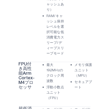
ャッシュあ
り）
RAM/キャ
ッシュ保持
レベルを選
択可能な低
消費電力ス
リープ/デ
ィープスリ
ープモード
FPU付
最大
メモリ保護
き高性
192MHzの
ユニット
能Arm
クロック周
（MPU）
Cortex-
波数
セキュアブ
M4プロ
浮動小数点
ート
セッサ
ユニット
（FPU）
超低消