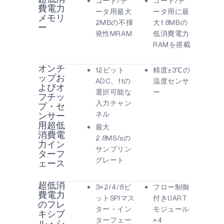
コード/デ
コード/デ
費電力
ータ用最大
ータ用に最
メモリ
2MBの不揮
大1.8MBの
ー
発性MRAM
低消費電力
RAMを搭載
オンチ
12ビット
精度±3℃の
ップお
ADC、11の
温度センサ
よびオ
選択可能な
ー
フチッ
入力チャン
プ・セ
ネル
ンサー
用超低
最大
消費電
2.8MS/sの
力イン
サンプリン
ターフ
グレート
ェース
超低消
3×2/4/8ビ
フロー制御
費電力
ットSPIマス
付きUART
のフレ
ター・イン
モジュール
キシブ
ターフェー
×4
ル・シ