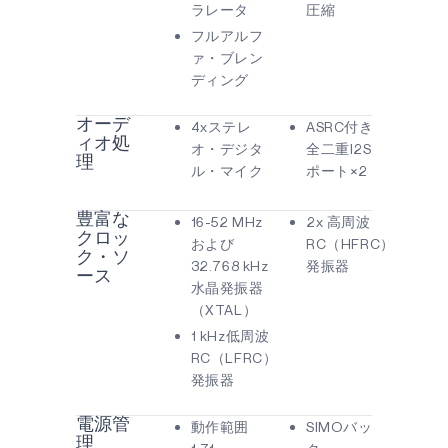
ラレータ
圧縮
フルアルフ
ァ・ブレン
ディング
オーデ
4xステレ
ASRC付き
ィオ処
オ・デジタ
全二重I2S
理
ル・マイク
ポート×2
豊富な
16-52 MHz
2x 高周波
クロッ
および
RC（HFRC）
ク・ソ
32.768 kHz
発振器
ース
水晶発振器
（XTAL）
1 kHz低周波
RC（LFRC）
発振器
電源管
動作範囲
SIMOバッ
理