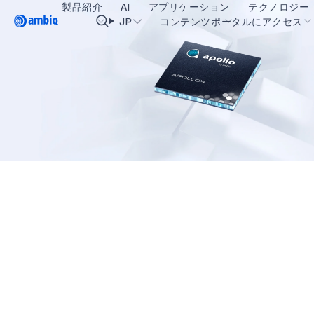
製品紹介
AI
アプリケーション
テクノロジー
Video title
JP
コンテンツポータルにアクセス
ヘルスケア
blueSPOT
OK
インダストリアル・エッジ
graphiqSPOT
スマート・リモコン
neuralSPOT
スマートホームとビル
secureSPOT
スマートカード
SPOT
ウェアラブル
turboSPOT
ゲーミング
ヒアラブル