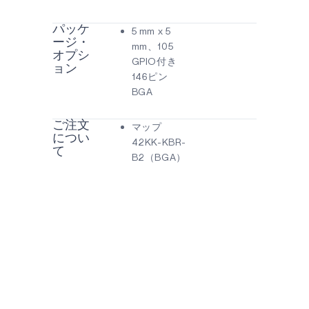
パッケ
5 mm x 5
ージ・
mm、105
オプシ
GPIO付き
ョン
146ピン
BGA
ご注文
マップ
につい
42KK-KBR-
て
B2（BGA）