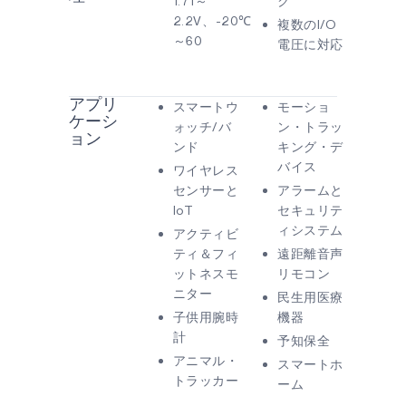
1.71～
ク
2.2V、-20℃
複数のI/O
～60
電圧に対応
アプリ
スマートウ
モーショ
ケーシ
ォッチ/バ
ン・トラッ
ョン
ンド
キング・デ
バイス
ワイヤレス
センサーと
アラームと
IoT
セキュリテ
ィシステム
アクティビ
ティ＆フィ
遠距離音声
ットネスモ
リモコン
ニター
民生用医療
子供用腕時
機器
計
予知保全
アニマル・
スマートホ
トラッカー
ーム