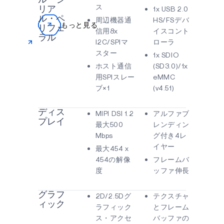
ス
1x USB 2.0
リア
ル・ペ
周辺機器通
HS/FSデバ
もっと見る
リフェ
信用8x
イスコント
ラル
I2C/SPIマ
ローラ
スター
1x SDIO
ホスト通信
(SD3.0)/1x
用SPIスレー
eMMC
ブ×1
(v4.51)
ディス
MIPI DSI 1.2
アルファブ
プレイ
最大500
レンディン
Mbps
グ付き4レ
イヤー
最大454 x
454の解像
フレームバ
度
ッファ伸長
グラフ
2D/2.5Dグ
テクスチャ
ィック
ラフィック
とフレーム
ス・アクセ
バッファの