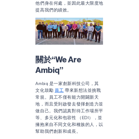
他們身在何處，並因此最大限度地
提高我們的績效。
關於“We Are
Ambiq”
Ambiq 是一家創新科技公司，其
文化鼓勵
員工
帶來新想法並挑戰
常規。員工不僅有能力開闢新天
地，而且受到啟發去發揮創造力並
做自己。我們認真對待工作場所平
等、多元化和包容性 （EDI），並
擁抱來自不同文化和種族的人，以
幫助我們創新和成長。