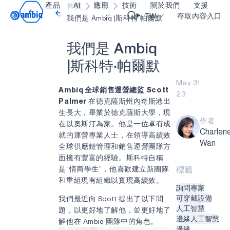
產品
AI
應用
技術
關於我們
支援
首頁
博客
Video title
TW
存取內容入口
我們是 Ambiq |斯科特·帕爾默
我
們
是
A
m
b
i
q
醫療保健
blueSPOT
部落格
內容入口網
OK
|
斯
科
特
·
帕
爾
默
工業邊緣
graphiqSPOT
職業
詞彙表
May 31.
智能遙控器
neuralSPOT
讓我們共同建設未來
線上支援
Ambiq 全球銷售運營總監
Scott
23
Palmer
在德克薩斯州內奇斯港出
智慧家庭和建築
secureSPOT
活動
我們的合作
生長大，畢業於德克薩斯大學，現
作者
在以奧斯汀為家。他是一位卓有成
智慧卡
SPOT
投資者關係
資源
Charlen
就的運營專業人士，在領導高績效
Wan
可穿戴設備
turboSPOT
訊息
影像資料庫
全球供應鏈管理和銷售運營團隊方
面擁有豐富的經驗。斯科特自稱
遊戲
合作成功亮點
購買地點
是“情商學生”，他喜歡建立新團隊
標籤
耳戴式裝置
為什麼選擇 Ambiq
常見問題
和重組現有組織以實現高績效。
詢問專家
什麼是邊緣 AI？
可穿戴設備
我們最近向 Scott 提出了以下問
人工智慧
題，以更好地了解他，並更好地了
邊緣人工智慧
解他在 Ambiq 團隊中的角色。
邊緣