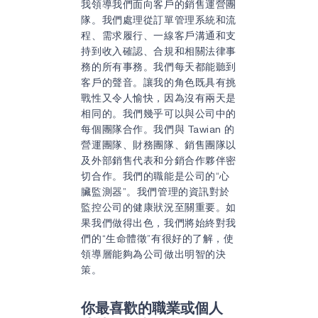
我領導我們面向客戶的銷售運營團
隊。我們處理從訂單管理系統和流
程、需求履行、一線客戶溝通和支
持到收入確認、合規和相關法律事
務的所有事務。我們每天都能聽到
客戶的聲音。讓我的角色既具有挑
戰性又令人愉快，因為沒有兩天是
相同的。我們幾乎可以與公司中的
每個團隊合作。我們與 Tawian 的
營運團隊、財務團隊、銷售團隊以
及外部銷售代表和分銷合作夥伴密
切合作。我們的職能是公司的“心
臟監測器”。我們管理的資訊對於
監控公司的健康狀況至關重要。如
果我們做得出色，我們將始終對我
們的“生命體徵”有很好的了解，使
領導層能夠為公司做出明智的決
策。
你最喜歡的職業或個人