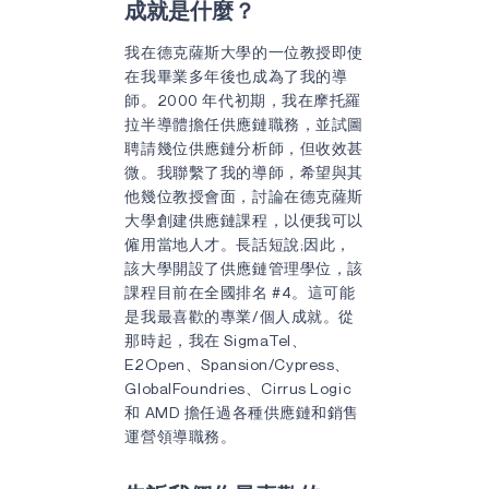
成就是什麼？
我在德克薩斯大學的一位教授即使
在我畢業多年後也成為了我的導
師。2000 年代初期，我在摩托羅
拉半導體擔任供應鏈職務，並試圖
聘請幾位供應鏈分析師，但收效甚
微。我聯繫了我的導師，希望與其
他幾位教授會面，討論在德克薩斯
大學創建供應鏈課程，以便我可以
僱用當地人才。長話短說;因此，
該大學開設了供應鏈管理學位，該
課程目前在全國排名 #4。這可能
是我最喜歡的專業/個人成就。從
那時起，我在 SigmaTel、
E2Open、Spansion/Cypress、
GlobalFoundries、Cirrus Logic
和 AMD 擔任過各種供應鏈和銷售
運營領導職務。