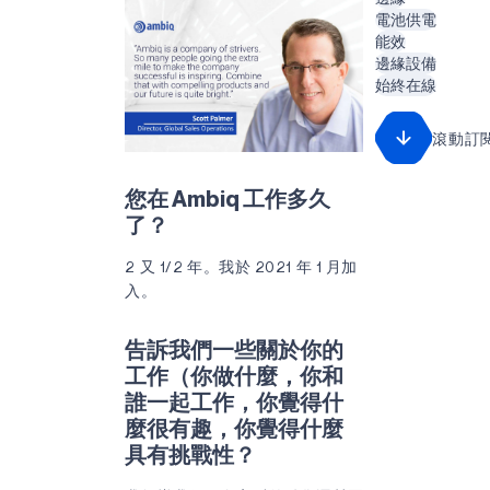
電池供電
能效
邊緣設備
始終在線
滾動訂
您在 Ambiq 工作多久
了？
2 又 1/2 年。我於 2021 年 1 月加
入。
告訴我們一些關於你的
工作（你做什麼，你和
誰一起工作，你覺得什
麼很有趣，你覺得什麼
具有挑戰性？