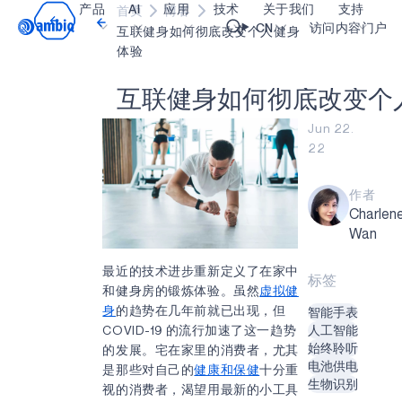
产品
AI
应用
技术
关于我们
支持
首页
博客
Video title
CN
访问内容门户
互联健身如何彻底改变个人健身
体验
医疗健康
blueSPOT
博客
内容门户网
OK
互
联
健
身
如
何
彻
底
改
变
个
工业边缘
graphiqSPOT
职业生涯
术语表
Jun 22.
22
智能遥控器
neuralSPOT
让我们共创未来
在线支持
智能家居和楼宇
secureSPOT
活动
我们的合作
作者
Charlen
智能卡
SPOT
投资者关系
资源
Wan
可穿戴设备
turboSPOT
消息
视频资料库
最近的技术进步重新定义了在家中
标签
游戏
合作伙伴关系的成功亮点
购买地点
和健身房的锻炼体验。虽然
虚拟健
身
的趋势在几年前就已出现，但
智能手表
可听戴设备
为何选择 Ambiq
常见问题
COVID-19 的流行加速了这一趋势
人工智能
什么是边缘 AI？
始终聆听
的发展。宅在家里的消费者，尤其
电池供电
是那些对自己的
健康和保健
十分重
生物识别
视的消费者，渴望用最新的小工具