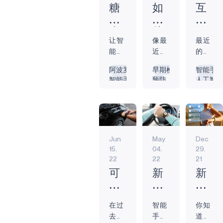
作或长途旅行的
糖
如
互
人来说，可穿戴
尿
何
联
物联网设备和技
病
从
健
术是一种极具吸
让智
像最
最近
患
COVID-
身
引力且经济实惠
能设
近的
的技
者
19
如
的冬季安全解决
备帮
COVID-
术进
的
大
何
阿波罗
早期检测
智能手
方案。 自 1979 年
助糖
19 这
步重
智能手表
预防
人工智
智
流
彻
以来，已有
尿病
样的
新定
边缘设备
智能手表
始终聆
能
行
底
19,000 多名美国
患者
传染
义了
永远在线
COVID-19
电池供
人死于与寒冷有
设
中
改
监测
病在
在家
电池供电
生物识别
生物识
关的原因，包括
备
找
变
和管
全球
中和
健身追踪器
心血管疾病、呼
到
个
理血
范围
健身
吸道病毒1 、体温
Jun
May
Dec
糖水
内造
房的
一
人
过低和冻伤。随
15.
04.
29.
平已
成了
锻炼
线
健
着健身追踪器和
22
22
21
成为
灾难
体
希
身
智能手表变得更
产品
性的
验。
可
新
新
望？
体
小巧、更经济、
开发
影
虽然
穿
方
的
验
更节能，它们成
商的
响，
虚拟
戴
向？
一
为在冬季持续监
当务
对我
健身
在过
智能
你知
技
可
年，
测生命体征、温
之
们生
的趋
去几
手
道该
术
穿
新
度、位置和其他