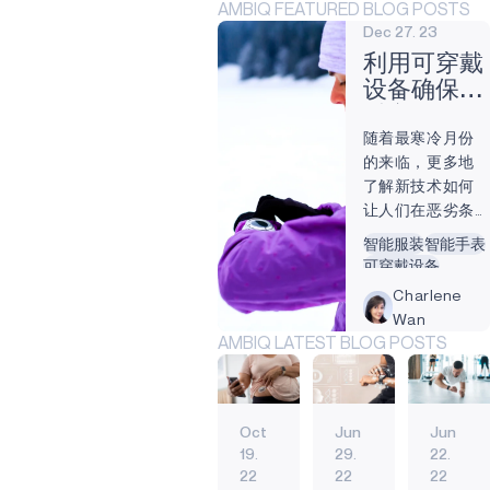
AMBIQ FEATURED BLOG POSTS
Dec 27. 23
利用可穿戴
设备确保冬
季安全
随着最寒冷月份
的来临，更多地
了解新技术如何
让人们在恶劣条
件下更加安全变
智能服装
智能手表
得更加重要和相
可穿戴设备
关。得益于物联
Charlene
网（IoT），可穿
Wan
戴设备有可能使
AMBIQ LATEST BLOG POSTS
人们在极端温
度、风暴、结冰
等冬季不利条件
下保持安全甚至
Oct
Jun
Jun
温暖。特别是对
19.
29.
22.
于冬季在户外工
22
22
22