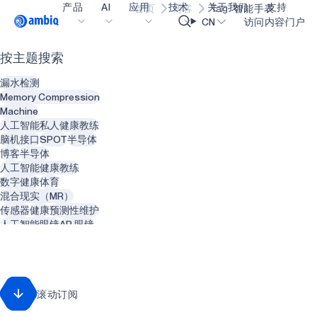
产品
AI
应用
技术
关于我们
支持
首页
博客
Tag: 智能手表
Video title
CN
访问内容门户
按主题搜索
医疗健康
blueSPOT
博客
内容门户网
OK
漏水检测
工业边缘
graphiqSPOT
职业生涯
术语表
Memory Compression
Machine
智能遥控器
neuralSPOT
让我们共创未来
在线支持
人工智能私人健康教练
脑机接口
SPOT
半导体
智能家居和楼宇
secureSPOT
活动
我们的合作
博客
半导体
人工智能健康教练
智能卡
SPOT
投资者关系
资源
数字健康
体育
混合现实（MR）
可穿戴设备
turboSPOT
消息
视频资料库
传感器
健康
预测性维护
游戏
合作伙伴关系的成功亮点
购买地点
人工智能眼镜
AR 眼镜
动物
智能建筑
可听戴设备
为何选择 Ambiq
常见问题
增强现实（AR）
精神健康
智能服装
什么是边缘 AI？
回收利用
废物管理
滚动订阅
智能热水器
管道系统
可再生能源
牙医