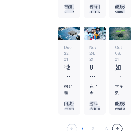
急，
活的
势在
年
表、
怎么
如
戴
的
与安全相关的统
智能手表
智能手表
能源效
这是
方方
几年
中，
健身
做。
人工智能
人工智能
智能手
何
位
你
计数据的可行选
有道
面面
前就
电池
追踪
一月
始终聆听
始终聆听
电池供
择。 可穿戴设备
融
置
利
理
造成
已出
供电
器和
来
电池供电
电池供电
如何确保人们的
入
追
用
的。
了严
现，
的可
智能
临，
生物识别
生物识别
冬季安全...
汽
踪
可
仅在
重破
但
穿戴
帽子
你去
健身追踪器
美
坏。
COVID-
车
技
穿
设备
等可
健身
国，
人类
19...
Dec
Nov
Oct
已从
穿戴
房锻
术
戴
22.
24.
06.
就有
的聪
半实
设备
炼。
的
设
21
21
21
超过
明才
用的
的位
或者
前
备
1.3
智试
独立
置追
跑步
微
8
如
景
创
亿成
图在
设备
踪功
小
处
个
何
与
造
年人
创纪
慢慢
能正
径。
理
热
解
挑
奇
患有
录的
过渡
在为
或者
微处
在当
大多
器
门
决
战
迹
糖尿
时间
到能
人们
健身
理器
今以
数美
的
科
智
病或
内克
与我
的生
自行
是将
技术
国成
前
技
能
阿波罗
游戏
能源效
糖尿
服这
们的
活做
车。
增强
为中
年人
早期检测
虚拟现实（VR）
智能手
世
节
技
病前
些干
日常
出重
当
的智
心的
都拥
遥控器
智能手表
边缘设
今
日
术
期，
扰，
生活
大贡
然，
能和
世界
有多
能源效率
边缘
边缘
生
购
电
因此
为持
和日
献。
还有
功能
里，
部智
智能手表
可穿戴设备
电池供
1
2
...
6
市场
久性
物
子
常工
可穿
低脂