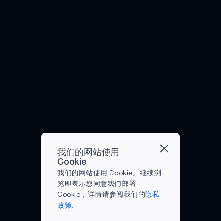
明。
合到
系医
坐起
去，
年的
按
在此
智能
生。
来！）
基础
热点
钮，
期
手
但
好消
级微
了。
就能
间，
机、
是，
息
处理
以下
获取
我们
智能
即使
是，
器只
是今
信息
看到
家居
智能
在 21
能进
年假
和支
的最
以及
可穿
世纪
行文
日购
持。
有用
更重
戴设
技术
本编
物季
当大
的转
要的
备前
的帮
辑、
的八
型科
折点
汽车
景广
助
快速
大科
技公
之一
中。
阔，
下，
计算
技购
司推
是，
最近
它们
现在
和互
物趋
出技
只要
迭代
也面
比以
联网
势。
术更
跳出
的智
临着
往任
通
1.早
先进
我们的网站使用
框
能手
许多
何时
信，
期购
的产
Cookie
框，
表和
挑
候都
而如
物 最
品
我们的网站使用 Cookie。继续浏
就能
类似
战。
更容
今，
近的
时，
览即表示您同意我们部署
以各
的可
以下
易做
微处
一项
消费
Cookie，详情请参阅我们的
隐私
种新
穿戴
是智
出以
理器
调查
者自
政策.
方式
设备
能可
健康
提供
显
然会