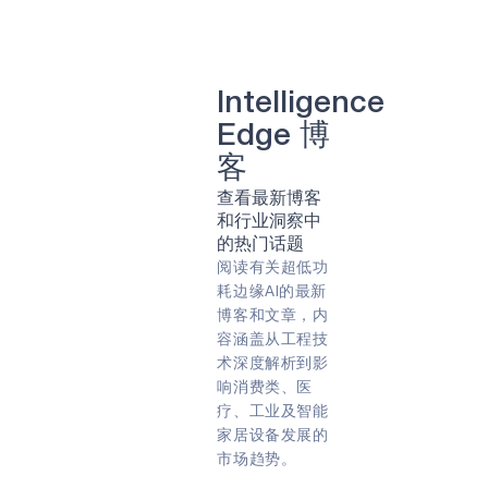
清洁能源
牙科
可持续性
牙科
太阳能
智能种植牙
计算机视觉
人工智能
照相机
肺部疾病
智能眼镜
转速
农业
Intelligence
农业技术
农业技术
Edge 博
远程病人监护
游戏
虚拟现实（VR）
客
能量收集
阿波罗
查看最新博客
合作伙伴
专家问答
指纹
和行业洞察中
早期检测
智能带
嵌入式
的热门话题
遥控器
预防
物联网
阅读有关超低功
能源效率
预防性维护
耗边缘AI的最新
智能手表
COVID-19
智能卡
边缘人工智能
博客和文章，内
边缘设备
永远在线
容涵盖从工程技
智能家居
人工智能
边缘
术深度解析到影
可穿戴设备
始终聆听
响消费类、医
电池供电
生物识别
音频
疗、工业及智能
声音
健身追踪器
家居设备发展的
语音指令
市场趋势。
Green energy
Sport