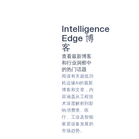
清洁能源
牙科
可持续性
牙科
太阳能
智能种植牙
计算机视觉
人工智能
照相机
肺部疾病
智能眼镜
转速
农业
Intelligence
农业技术
农业技术
Edge 博
远程病人监护
游戏
虚拟现实（VR）
客
能量收集
阿波罗
查看最新博客
合作伙伴
专家问答
指纹
和行业洞察中
早期检测
智能带
嵌入式
的热门话题
遥控器
预防
物联网
阅读有关超低功
能源效率
预防性维护
耗边缘AI的最新
智能手表
COVID-19
智能卡
边缘人工智能
博客和文章，内
边缘设备
永远在线
容涵盖从工程技
智能家居
人工智能
边缘
术深度解析到影
可穿戴设备
始终聆听
响消费类、医
电池供电
生物识别
音频
疗、工业及智能
声音
健身追踪器
家居设备发展的
语音指令
市场趋势。
Green energy
Sport