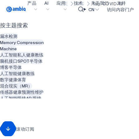
产品
AI
应用
技术
关于我们
支持
首页
博客
Tag: COVID-19
Video title
CN
访问内容门户
按主题搜索
医疗健康
blueSPOT
博客
内容门户网
OK
漏水检测
工业边缘
graphiqSPOT
职业生涯
术语表
Memory Compression
Machine
智能遥控器
neuralSPOT
让我们共创未来
在线支持
人工智能私人健康教练
脑机接口
SPOT
半导体
智能家居和楼宇
secureSPOT
活动
我们的合作
博客
半导体
人工智能健康教练
智能卡
SPOT
投资者关系
资源
数字健康
体育
混合现实（MR）
可穿戴设备
turboSPOT
消息
视频资料库
传感器
健康
预测性维护
游戏
合作伙伴关系的成功亮点
购买地点
人工智能眼镜
AR 眼镜
动物
智能建筑
可听戴设备
为何选择 Ambiq
常见问题
增强现实（AR）
精神健康
智能服装
什么是边缘 AI？
回收利用
废物管理
滚动订阅
智能热水器
管道系统
可再生能源
牙医