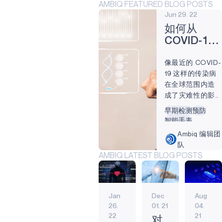
AMBIQ FEATURED BLOG POSTS
Jun 29. 22
如何从
COVID-19
大流行中找
像最近的 COVID-
到一线希
19 这样的传染病
望？
在全球范围内造
成了灾难性的影
响，对我们生活
早期检测
预防
的方方面面造成
智能手表
了严重破坏。人
COVID-19
Ambiq 编辑团
类的聪明才智试
生物识别
队
图在创纪录的时
健身追踪器
AMBIQ LATEST BLOG POSTS
间内克服这些干
扰，为持久性问
题提供快速解决
方案-其中许多解
Jan
Dec
Aug
决方案推动了我
26.
01. 21
04.
们今天仍在使用
22
21
对