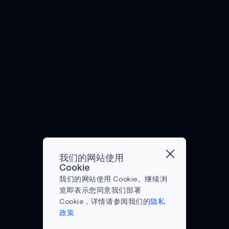
一个
方面
企业
智能
场报
有几
联网
不可
多
早该
面
正在
和机
告，
个原
（IoT）
能预
天。
受到
时，
调整
器学
到
因说
的应
料到
甚至
关注
原本
其业
习等
2025
明这
用步
机器
在大
的话
可以
务流
技术
年，
是一
伐。
人、
流行
题。
用来
程并
如何
全球
个有
随着
人工
病发
事实
思
过渡
在 21
智能
益的
物联
智能
生之
上，
考、
到新
世纪
纺织
发展
网语
和机
前，
在大
反省
的运
开创
品市
方
音控
器学
可穿
流行
或放
营方
了一
场规
向。
制技
习等
戴设
病流
松的
式，
个新
模预
我们
术不
技术
备就
行期
时间
以便
的自
计将
生活
断进
将如
已经
间，
就变
在新
动化
达到
的世
入家
何开
开始
保持
成了
常态
时
55.5
界和
庭环
创自
进入
我们的网站使用
良好
焦虑
下生
代。
亿美
日常
境，
动化
工作
Cookie
的身
和压
存。
是
元。
生活
更多
的新
场
我们的网站使用 Cookie。继续浏
体健
力的
为应
的，
人工
中的
的潜
时
所。
览即表示您同意我们部署
康和
根
对冠
总统
智能
各种
在应
代。
由于
Cookie，详情请参阅我们的
隐私
预防
源。
状病
先
（AI）
事件
用成
不
全职
政策.
疾病
随之
毒健
生。
和物
总是
为可
过，
工作