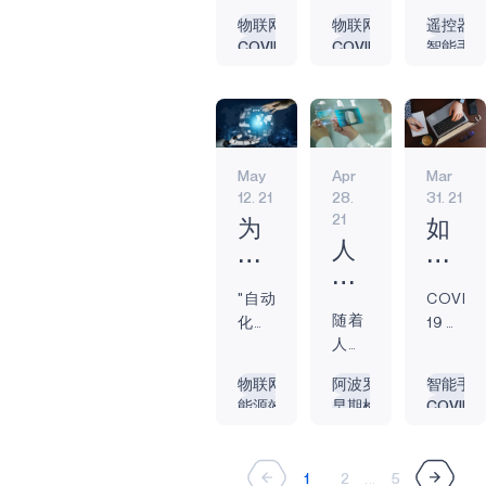
人
如
系
防中
出现
医疗
不让
的一
速成
解
利用了智能手机
物联网
物联网
遥控器
工
何
并
心
之
卫生
机器
切事
为电
COVID-19
COVID-19
智能手
决
和可穿戴设备的
智
满
让
（CDC）
前，
等主
主宰
物，
子产
边缘人工智能
边缘人工智能
COVID-1
内置蓝牙功能。
方
能
足
他
的数
我们
要行
他
从可
品的
边缘设备
边缘设备
智能家
因此，只需创建
案
据，
就发
连
市
业不
们
们。
穿戴
主要
智能家居
边缘
边缘
和分发一个新的
如
超过
现自
得不
~ 约
接
场
设备
功
参
人工智能
可穿戴设备
可穿戴
应用程序，该计
一半
己或
何
做出
翰-
到公
能。
生物识别
电池供电
电池供
边
对
与
划就能轻松实
的美
多或
May
Apr
Mar
重大
肯尼
语音指
帮
用事
无论
缘
语
其
施，而且很多人
12. 21
28.
31. 21
国公
少地
调
迪 已
业电
是智
助
设
音
中
都能轻松访问。
21
民在
处于
整，
故的
表等
能手
为
如
企
备
命
例如，新加坡政
一生
无所
以应
约
更平
机、
人
什
何
业
的
令
府在这项技术的
中的
事
对
翰-
凡的
遥控
工
么
利
应
3
的
基础上进行了扩
某个
事、
COVID-
肯尼
事
器还
"自动
COVID-
智
约
用
对
展和发展，为他
个
需
阶段
百无
19 大
迪总
随着
物，
是智
化不
19 大
能
翰-
可
COVID-
们的...
原
求
会被
聊赖
流
统将
人们
都开
能家
一定
流行
等
肯
穿
19
因
诊断
的状
行。
因其
对健
始变
居助
是我
迫使
技
物联网
阿波罗
智能手
尼
戴
大
出患
态-
对许
让美
身追
得互
手，
们的
许多
能源效率
早期检测
COVID-1
术
迪
设
流
有精
无论
多行
国人
踪器
联互
语音
敌
企业
预防性维护
嵌入式
永远在
如
神疾
是在
总
备
行
业来
登上
和可
通，
识别
人。
转向
COVID-19
预防
电池供
何
病或
机场
说，
月球
统
提
穿戴
病
但这
都能
我认
远程
边缘人工智能
COVID-19
健身追
1
2
...
5
精神
等
改
这意