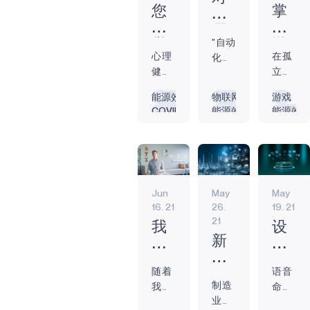
的技术的采用和
您
掌
肯
发明。 在此期
感
上
尼
间，我们看到的
"自动
觉
游
迪
最有用的转折点
心理
在孤
化不
如
戏
来
之一是，只要跳
健康
立无
一定
何？
机
说，
出框框，就能以
是整
援的
是我
问
如
能源效率
物联网
游戏
自
各种新方式利用
体健
情况
们的
COVID-19
能源效率
能源效
问
何
现有技术。其中
动
康的
下，
敌
电池供电
预防性维护
COVID-1
你
与
之一就是英国和
化
一个
与人
人。
COVID-19
电池供
新加坡等国政府
的
与
是
极其
们建
我认
边缘人工智能
使用的接触追踪
可
世
重要
立联
没
为机
人工智能
技术。接触追踪
穿
隔
的方
系并
器可
边缘
问
的目的是追踪
Jun
May
May
面。
让他
电池供电
戴
绝
以让
题
COVID-19 检测呈
16. 21
26.
19. 21
生物识别
事实
们参
人类
设
的
的
阳性的人，并警
21
上，
与进
的生
我
设
备
人
告所有与他们接
根据
来并
活更
新
们
备
们
触过的人他们可
美国
非易
轻
型
需
制
建
能已经暴露。这
疾病
事。
松，
随着
语音
物
要
造
立
项服务被称为 "追
控制
早在
制造
只要
我们
命令
联
用
商
联
踪-跟踪 "服务，
和预
COVID
业和
人类
周围
正迅
网
它以新颖的方式