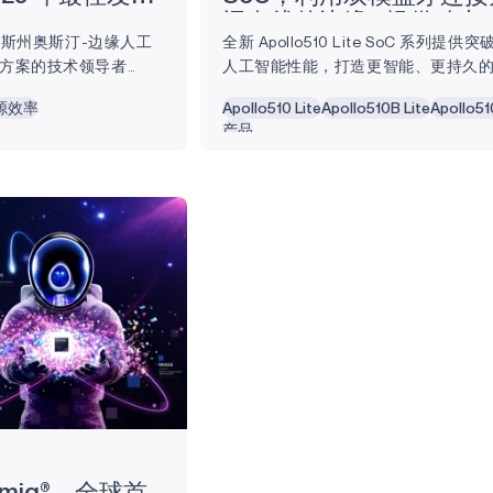
远在线的边缘 "提供动力
克萨斯州奥斯汀-边缘人工
全新 Apollo510 Lite SoC 系列提
方案的技术领导者
人工智能性能，打造更智能、更持久
SE：AMBQ ） 今天宣
德克萨斯州奥斯汀，2025年10月28
源效率
Apollo510 Lite
Apollo510B Lite
Apollo51
iq的亚阈值功耗优化技
半导体和人工智能解决方案的领先供应商
产品
025年 人工智能类最佳
Micro公司（以下简称 "Ambiq"）今
 SPOT 的技术突破，
Apollo510...
的能效在本地运行人工
了智能电池供电系统的