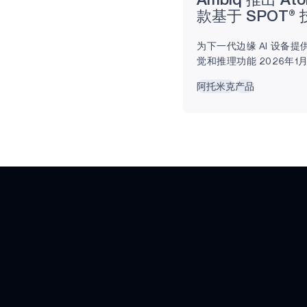
Ambiq 推出 A
AM0805
款基于 SPOT®
NPU SoC
AM0815
为下一代边缘 AI 设备
觉和推理功能 2026年
AM1805
奥斯汀 -边缘人工智能
阿托米克
产品
APOLLO340
领域公认的领导者Ambiq
"Ambiq"）（NYSE：
APOLLO340B
Atomiq，这是一款备
（SoC），集成了神经处
APOLLO340M
实现实时、始终在线的边缘
于Ambiq的亚阈值功耗优
APOLLO4 BLUE
台，旨在为要求苛刻的边
LITE
效新基准。 高性能与低功
APOLLO4 BLUE
APOLLO4 BLUE
PLUS
APOLLO3 BLUE
APOLLO3 BLUE