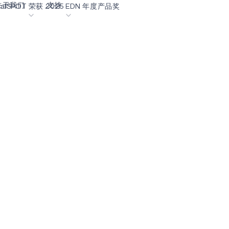
关于我们
支持
uralSPOT 荣获 2025 EDN 年度产品奖
客
内容门户网站
业生涯
术语表
OK
我们共创未来
在线支持
动
我们的合作伙伴
资者关系
资源
息
视频资料库
作伙伴关系的成功亮点
购买地点
选择 Ambiq
常见问题
么是边缘 AI？