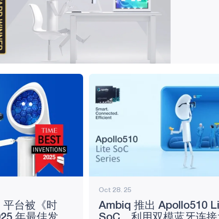
的嵌入式 A
及更高的部署灵
整个边缘 AI..
Oct 28. 25
OT 平台被《时
Ambiq 推出 Apollo510 Li
25 年最佳发明
SoC，利用双模蓝牙连接为