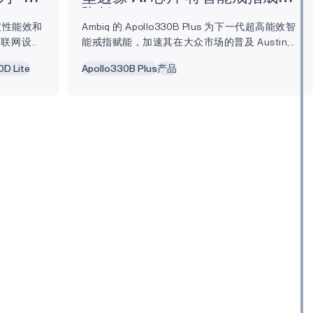
降低 85%
供突破性能效和
Ambiq 的 Apollo330B Plus 为下一代超高能效智
的联网设备
能戒指赋能，加速其在大众市场的普及 Austin,
日-超低功耗
TX, Jan 06, 2026 – Ambiq Micro, Inc. (NYSE:
0D Lite
Apollo330B Plus
产品
Ambiq
AMBQ), a global leader in ultra-low-power
天宣布推出
semiconductors for edge AI, has partnered
with Bravechip, a pioneer in AIoT System-in-
Package (SiP)...