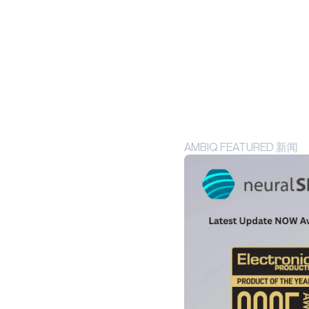
HELIART
APOLLO330
PLUS
应用
阿托米克
APOLLO330B
AMBIQ FEATURED 新闻
PLUS
技术
BLUESPOT
TURBOSPOT
HEARTKIT
工业边缘