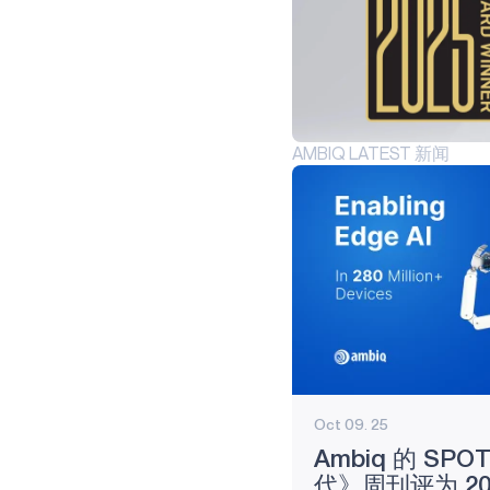
智能遥控器
游戏
GRAPHIQSPOT
SECURESPOT
AMBIQ LATEST 新闻
SPOT
APOLLO510 LITE
APOLLO510B
LITE
APOLLO510D
LITE
医疗保健
Oct 09. 25
产品
Ambiq 的 SP
HELIAAOT
代》周刊评为 20