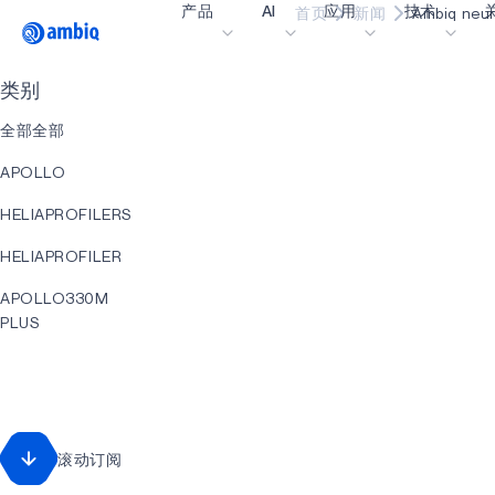
产品
AI
应用
技术
首页
新闻
Ambiq ne
Video title
类别
医疗健康
blueSPOT
博
全部全部
工业边缘
graphiqSPOT
职
APOLLO
智能遥控器
neuralSPOT
让
HELIAPROFILERS
智能家居和楼宇
secureSPOT
活
HELIAPROFILER
智能卡
SPOT
投
APOLLO330M
可穿戴设备
turboSPOT
消
PLUS
游戏
合
AI
可听戴设备
为何
HELIACORE
什
HELIACORE
滚动订阅
EVENT