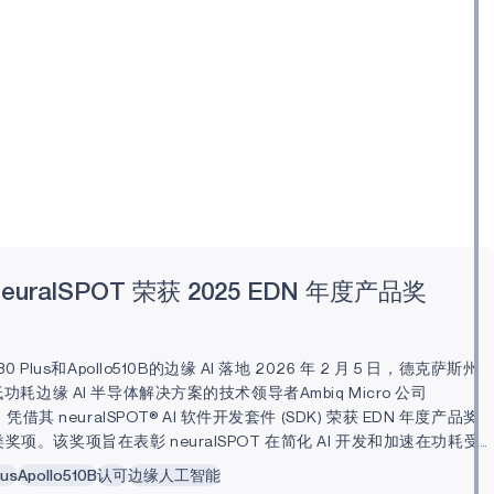
 neuralSPOT 荣获 2025 EDN 年度产品奖
30 Plus和Apollo510B的边缘 AI 落地 2026 年 2 月 5 日，德克萨斯州
低功耗边缘 AI 半导体解决方案的技术领导者Ambiq Micro 公司
"）凭借其 neuralSPOT® AI 软件开发套件 (SDK) 荣获 EDN 年度产品奖
项。该奖项旨在表彰 neuralSPOT 在简化 AI 开发和加速在功耗受
署方面所产生的实际影响。 此前，Ambiq 于本周早些时候发布了
lus
Apollo510B
认可
边缘人工智能
T v1.3.0，该版本为使用 Ambiq 最新 Apollo330 Plus 和Apollo510B SoC