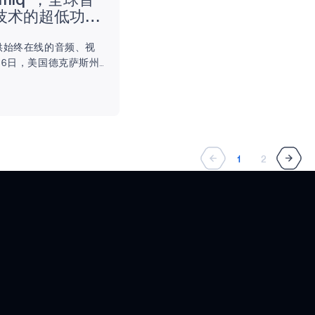
tomiq®，全球首
 技术的超低功耗
提供始终在线的音频、视
1月6日，美国德克萨斯州
超低功耗半导体解决方案
 Micro公司（以下简称
AMBQ）今天发布了
受期待的片上系统
理单元（NPU），旨在
人工智能。Atomiq基
1
2
化技术（SPOT）平
缘人工智能应用建立能
耗的完美结合...