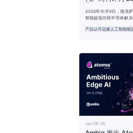
之一
VOICE-ON-
2025年10月9日，德
SPOT
智能超低功耗半导体解决
Ambiq Micro公司（NY
APOLLOICD
产品
认可
边缘人工智能
能
布，《时代》周刊将Amb
HARVESTKIT
术（SPOT®）平台列为2
发明之一 。该奖项肯定了
AM1815
它使设备能够以前所未有
智能工作负载，重新定义
APOLLO4
可能。...
APOLLO4 BLUE
APOLLO4 LITE
APOLLO4 PLUS
ATOMIQ110
ATOMIQ110B
Jan 06. 26
ATOMIQ120