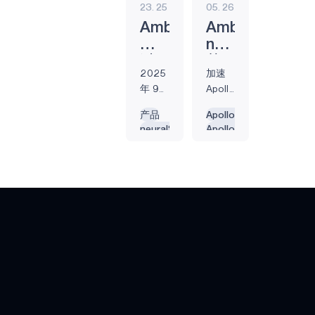
智能遥控器
23. 25
05. 26
Apollo510B
（SoC），扩展
Ambiq
Ambiq
Apollo5 系列。
游戏
Apollo510B集成了
通
neuralSPOT
专用的48MHz网络
GRAPHIQSPOT
过
荣
2025
加速
处理器和
针
获
SECURESPOT
年 9
Apollo330
Bluetooth® Low
对
2025
月 23
Plus
Energy 5.4射频，
Apollo510
EDN
SPOT
产品
Apollo330 Plus
日，
和
将为功耗受限的边
neuralSPOT
Apollo510B
和
年
德克
Apollo510B
缘人工智能应用实
APOLLO510 LITE
Apollo510
认可
Apollo510B
度
萨斯
的边
现稳健的无线连
Apollo510B
边缘人工智能
的
产
州奥
缘 AI
接。 特色亮点 专为
APOLLO510B
Tiny ML
neuralSPOT
品
斯汀 -
落地
安全、始终在线的
LITE
嵌入式
SDK
奖
面向
2026
智能设备而设计
边缘人工智能
APOLLO510D
边缘
年 2
V1.2.0
Apollo510B 的丰富
LITE
AI 的
月 5
外设使其成为始终
Beta
超低
日，
在线、智能和互联
版
医疗保健
功耗
德克
设备的理想选择，
扩
半导
萨斯
特别是在体戴式和
产品
展
体解
州奥
环境人工智能应用
人
决方
斯汀 -
HELIAAOT
中。其先进的内存