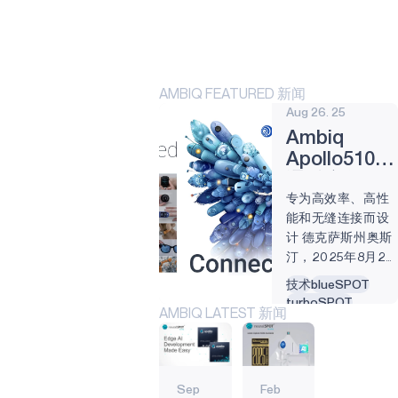
HELIART
APOLLO330
PLUS
AMBIQ FEATURED 新闻
Aug 26. 25
应用
Ambiq
阿托米克
Apollo510B
通过高能效
APOLLO330B
专为高效率、高性
无线连接增
PLUS
能和无缝连接而设
强边缘人工
计 德克萨斯州奥斯
技术
智能功能
汀，2025年8月26
BLUESPOT
日-边缘人工智能超
技术
blueSPOT
低功耗半导体解决
turboSPOT
TURBOSPOT
AMBIQ LATEST 新闻
方案的技术领导者
heartKIT
Ambiq Micro公司
graphiqSPOT
HEARTKIT
（Ambiq）今天宣
secureSPOT
SPOT
工业边缘
产品
neuralSPOT
布推出Apollo510B
Sep
Feb
Apollo510
无线 片上系统