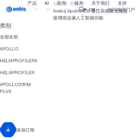
产品
AI
应用
技术
关于我们
支持
首页
新闻
Video title
CN
访问内容门户
Ambiq Apollo510B 通过高能效无线连
接增强边缘人工智能功能
类别
医疗健康
blueSPOT
博客
内容门户网
OK
全部全部
工业边缘
graphiqSPOT
职业生涯
术语表
APOLLO
智能遥控器
neuralSPOT
让我们共创未来
在线支持
HELIAPROFILERS
智能家居和楼宇
secureSPOT
活动
我们的合作
HELIAPROFILER
智能卡
SPOT
投资者关系
资源
APOLLO330M
可穿戴设备
turboSPOT
消息
视频资料库
PLUS
游戏
合作伙伴关系的成功亮点
购买地点
AI
可听戴设备
为何选择 Ambiq
常见问题
HELIACORE
什么是边缘 AI？
HELIACORE
滚动订阅
EVENT