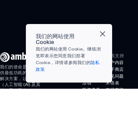
AM0805
具包
(SDK)
的最
荣获
AM0815
新版
EDN
本，
年度
AM1805
Apollo510
产品
我们的网站使用
APOLLO340
和
奖之
Cookie
Apollo510B
开发
我们的网站使用 Cookie。继续浏
APOLLO340B
是
套件
公司名称
在线支持
览即表示您同意我们部署
Ambiq
类奖
博客
门户内容
Cookie，详情请参阅我们的
隐私
APOLLO340M
我们的使命是通过提
的旗
项。
招聘
电子商店
政策.
供最低功耗的半导体
舰片
该奖
APOLLO4 BLUE
联系我们
常见问题
解决方案，让智能
上系
项旨
LITE
活动
术语表
（人工智能 (AI) 及其
统
在表
投资者关
在线支持
他）无处不在。
APOLLO4 BLUE
(SoC)
彰
系
姓名
姓氏
合作伙伴
系
neuralSPOT
法律声明
网络
APOLLO4 BLUE
列，
在简
新闻
资源
PLUS
具有
化 AI
成功案例
视频资料
同代
开发
电子邮件
库
为何选择
APOLLO3 BLUE
产品
和加
Ambiq
购买渠道
中最
速在
APOLLO3 BLUE
什么是边