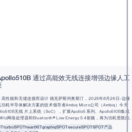
 Apollo510B 通过高能效无线连接增强边缘人工
能
高性能和无缝连接而设计 德克萨斯州奥斯汀，2025年8月26日-边缘
功耗半导体解决方案的技术领导者Ambiq Micro公司（Ambiq）今天
lo510B无线 片上系统（SoC），扩展Apollo5 系列。Apollo510B集成
Hz网络处理器和Bluetooth® Low Energy 5.4射频，将为功耗受限的
能应用实现稳健的无线连接。 特色亮点 专为安全、始终在线的智能设
OT
turboSPOT
heartKIT
graphiqSPOT
secureSPOT
SPOT
产品
pollo510B 的丰富外设使其成为始终在线、智能和互联设备的理想选