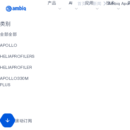
产品
AI
应用
技术
首页
新闻
Ambiq 
Video title
类别
医疗健康
blueSPOT
博
全部全部
工业边缘
graphiqSPOT
职
APOLLO
智能遥控器
neuralSPOT
让
HELIAPROFILERS
智能家居和楼宇
secureSPOT
活
HELIAPROFILER
智能卡
SPOT
投
APOLLO330M
可穿戴设备
turboSPOT
消
PLUS
游戏
合
AI
可听戴设备
为何
HELIACORE
什
HELIACORE
滚动订阅
EVENT