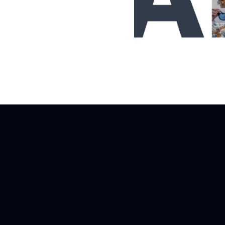
智能遥控器
游戏
GRAPHIQSPOT
SECURESPOT
SPOT
APOLLO510 LITE
APOLLO510B
LITE
APOLLO510D
LITE
医疗保健
产品
HELIAAOT