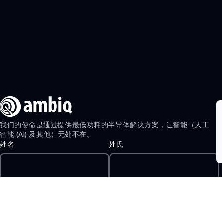
AM0805
AM0815
AM1805
APOLLO340
APOLLO340B
APOLLO340M
APOLLO4 BLUE
我们的使命是通过提供最低功耗的半导体解决方案，让智能（人工
LITE
智能 (AI) 及其他）无处不在。
姓名
姓氏
APOLLO4 BLUE
APOLLO4 BLUE
PLUS
电子邮件
APOLLO3 BLUE
APOLLO3 BLUE