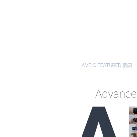
HELIART
APOLLO330
PLUS
应用
阿托米克
APOLLO330B
AMBIQ FEATURED 新闻
PLUS
技术
BLUESPOT
TURBOSPOT
HEARTKIT
工业边缘