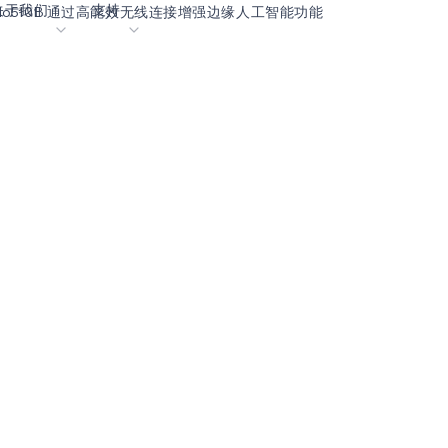
关于我们
支持
Apollo510B 通过高能效无线连接增强边缘人工智能功能
客
内容门户网站
业生涯
术语表
OK
我们共创未来
在线支持
动
我们的合作伙伴
资者关系
资源
息
视频资料库
作伙伴关系的成功亮点
购买地点
选择 Ambiq
常见问题
么是边缘 AI？