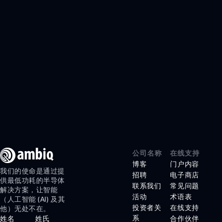
智能遥控器
游戏
GRAPHIQSPOT
SECURESPOT
SPOT
APOLLO510 LITE
APOLLO510B
LITE
APOLLO510D
公司名称
在线支持
LITE
博客
门户内容
我们的使命是通过提
招聘
电子商店
医疗保健
供最低功耗的半导体
联系我们
常见问题
解决方案，让智能
产品
活动
术语表
（人工智能 (AI) 及其
投资者关
在线支持
他）无处不在。
HELIAAOT
系
姓名
姓氏
合作伙伴