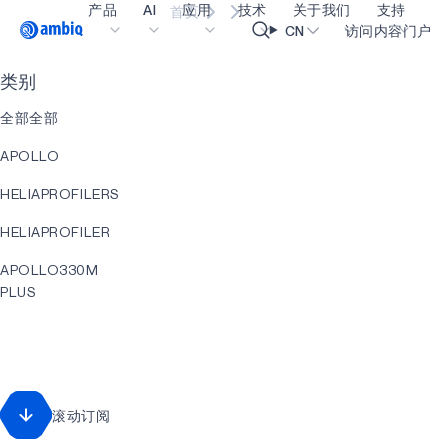
产品
AI
应用
技术
关于我们
支持
首页
Video title
CN
访问内容门户
类别
医疗健康
blueSPOT
博客
内容门户网
OK
全部全部
工业边缘
graphiqSPOT
职业生涯
术语表
APOLLO
智能遥控器
neuralSPOT
让我们共创未来
在线支持
HELIAPROFILERS
智能家居和楼宇
secureSPOT
活动
我们的合作
HELIAPROFILER
智能卡
SPOT
投资者关系
资源
APOLLO330M
可穿戴设备
turboSPOT
消息
视频资料库
PLUS
游戏
合作伙伴关系的成功亮点
购买地点
AI
可听戴设备
为何选择 Ambiq
常见问题
HELIACORE
什么是边缘 AI？
HELIACORE
滚动订阅
EVENT