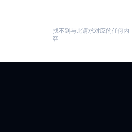
HELIART
APOLLO330
PLUS
找不到与此请求对应的任何内
容
应用
阿托米克
APOLLO330B
PLUS
技术
BLUESPOT
TURBOSPOT
HEARTKIT
工业边缘