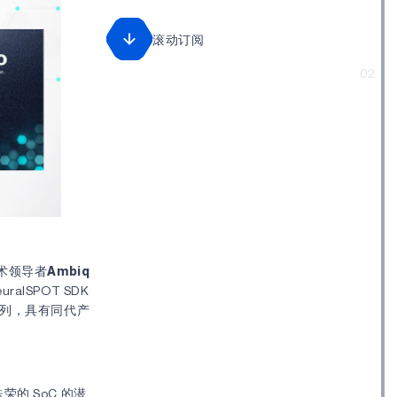
滚动订阅
02
 版扩展人工智
技术领导者
Ambiq
uralSPOT SDK
) 系列，具有同代产
殊荣的 SoC 的潜