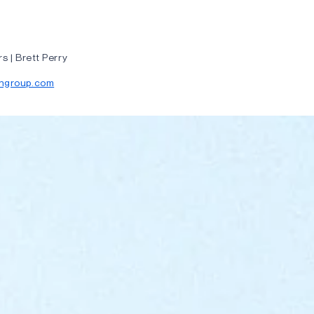
s | Brett Perry
ngroup.com