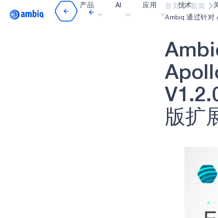
产品
AI
应用
技术
首页
新闻
Video title
Ambiq 通过针对 A
A
m
b
i
医疗健康
blueSPOT
博
工业边缘
graphiqSPOT
职
A
p
o
l
l
智能遥控器
neuralSPOT
让
V
1
.
2
.
智能家居和楼宇
secureSPOT
活
版
扩
智能卡
SPOT
投
可穿戴设备
turboSPOT
消
游戏
合
可听戴设备
为何
什