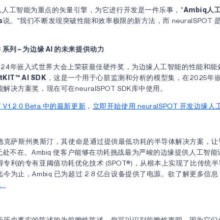
10拥有以人工智能为重点的矢量引擎，为它进行开发是一件乐事，"
Ambiq
s
说。"我们不断发现突破性能和效率极限的新方法，而 neuralSPOT
oC 系列 – 为边缘 AI 的未来提供动力
024年嵌入式世界大会上荣获最佳硬件奖，为边缘人工智能的性能和能
tKIT™ AI SDK
，这是一个用于心脏监测和分析的模型集，在2025年
解决方案奖，现在可在neuralSPOT SDK库中使用。
T V1.2.0 Beta 中的最新更新
，
立即开始使用 neuralSPOT 开发边缘
部位于德克萨斯州奥斯汀，其使命是通过提供最低功耗的半导体解决方案，
无处不在。Ambiq 使客户能够在功耗挑战最为严峻的边缘提供人工智能计算
专利的专有亚阈值功耗优化技术 (SPOT®)，从根本上实现了比传统
今为止，Ambiq 已为超过 2.8 亿台设备提供了电源。欲了解更多信
m。
于历史事实的陈述均为前瞻性陈述。您可以识别前瞻性声明，因为它们包含