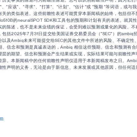
将"、"应该"、"寻求"、"打算"、"计划"、"估计 "或 "预期 "等词语，或
有关的类似表述。这些前瞻性表述可能贯穿本新闻稿的始终，包括但不限于
Apollo510B的neuralSPOT SDK和工具包的预期和计划有关的表述。
实的陈述，也不是未来业绩的保证，会受到难以预测或量化的风险、不
包括2025年7月31日提交给美国证券交易委员会（"SEC"）的ambi
部分以及Ambiq未来可能提交给SEC的其他文件中所述的风险、不确定
的预期、信念和预测是真诚表达的，Ambiq 相信这些预期、信念和预测有
理层的期望、信念和预测会产生结果或实现，实际结果可能与前瞻性声
差异。本新闻稿中的任何前瞻性声明仅适用于本新闻稿发布之日。Ambi
瞻性声明的义务，无论是由于新信息、未来发展或其他原因，但任何适
om
0