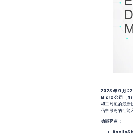
Ambiq 通过
能开发支持
2025 年 9 月
Micro 公司（N
和
工具包的最新
品中最高的性能和
功能亮点：
Apollo