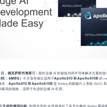
针对 Apollo510 和 Apollo510B 的 neuralSPOT SDK V1.2.0 Beta
 2
 23 日，德克萨斯州奥斯汀 -
面向边缘 AI 的超低功耗半导体解决方案的
YSE：AMBQ）
今天宣布推出适用于
Apollo510 和 Apollo510B
的 ne
版本，
Apollo510 和 Apollo510B
是 Ambiq 的旗舰片上系统 (SoC
最高的能效，适用于先进的边缘 AI 应用。
510 支持和增强功能
- 利用先进的 AI 性能表征工具充分释放 Ambiq 屡获