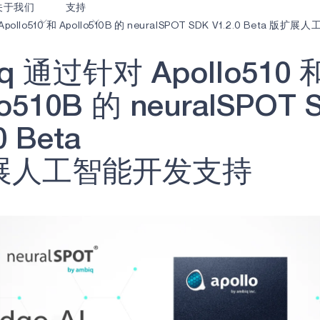
关于我们
支持
pollo510 和 Apollo510B 的 neuralSPOT SDK V1.2.0 Beta 
q
通
过
针
对
A
p
o
l
l
o
5
1
0
客
内容门户网站
业生涯
术语表
OK
o
5
1
0
B
的
n
e
u
r
a
l
S
P
O
T
我们共创未来
在线支持
0
B
e
t
a
动
我们的合作伙伴
展
人
工
智
能
开
发
支
持
资者关系
资源
息
视频资料库
作伙伴关系的成功亮点
购买地点
选择 Ambiq
常见问题
么是边缘 AI？