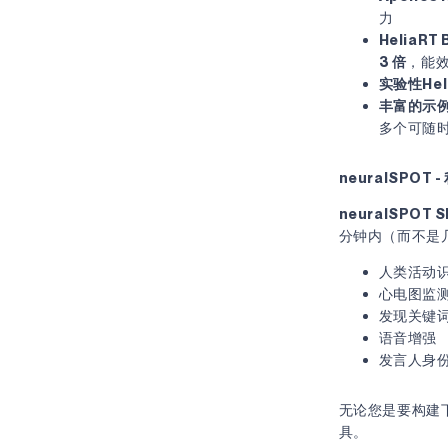
力
HeliaRT
3 倍
，能
实验性Hel
丰富的示
多个可随
neuralSPO
neuralSPOT
分钟内（而不是
人类活动
心电图监
发现关键
语音增强
发言人身
无论您是要构建下
具。