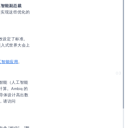
人工智能副总裁
 是实现这些优化的
效设定了标准。
嵌入式世界大会上
人工智能应用
。
03
让智能（人工智能
。Ambiq 的
半导体设计高出数
息，请访问
 "相信"、"预