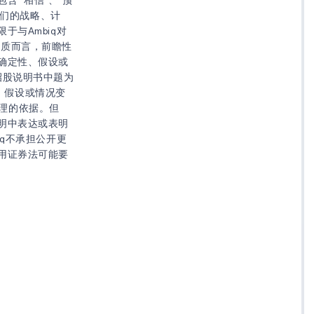
与我们的战略、计
与Ambiq对
就其性质而言，前瞻性
确定性、假设或
q招股说明书中题为
性、假设或情况变
合理的依据。但
明中表达或表明
q不承担公开更
用证券法可能要