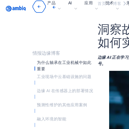
产品
AI
应用
技术
首页
博客
Video title
洞
察
医疗健康
blueSPOT
博
工业边缘
graphiqSPOT
职
如
何
智能遥控器
neuralSPOT
让
情报边缘博客
边缘 AI 正
智能家居和楼宇
secureSPOT
活
为什么轴承在工业机械中如此
号。
重要
智能卡
SPOT
投
工业现场中云基础设施的问题
可穿戴设备
turboSPOT
消
游戏
合
边缘 AI 在传感器上的部署情况
可听戴设备
为何
预测性维护的其他应用案例
什
融入环境的智能