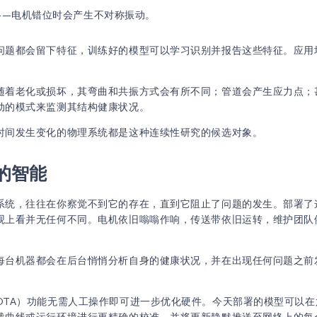
——电机错位时会产生不对称振动。
问题都会留下特征，训练好的模型可以学习识别并报告这些特征。应用
随着老化或损坏，其弯曲和共振方式会有所不同；管道会产生应力点；
动的模式来监测其结构健康状况。
时间发生变化的物理系统都是这种连续性研究的候选对象。
的智能
系统，往往在你察觉不到它的存在，直到它阻止了问题的发生。部署了
观上看并无任何不同。电机依旧嗡嗡作响，传送带依旧运转，维护团队
每台机器都会在后台悄悄分析自身的健康状况，并在出现任何问题之前
OTA）功能无需人工操作即可进一步优化硬件。今天部署的模型可以在
载曲线或运行环境进行更精确的校准，并将更新静默推送至网络上的每