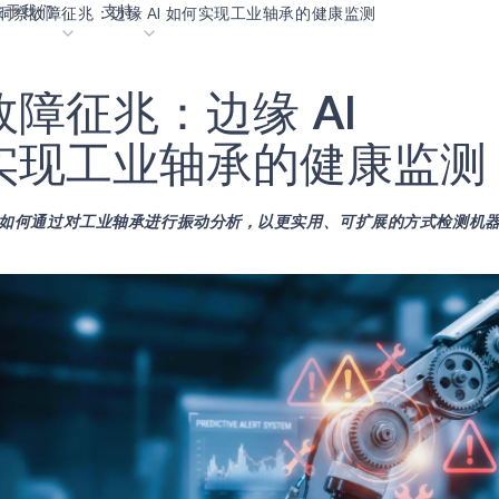
关于我们
支持
洞察故障征兆：边缘 AI 如何实现工业轴承的健康监测
故
障
征
兆
：
边
缘
A
I
客
内容门户网站
业生涯
术语表
OK
实
现
工
业
轴
承
的
健
康
监
测
我们共创未来
在线支持
在学习如何通过对工业轴承进行振动分析，以更实用、可扩展的方式检测机
动
我们的合作伙伴
资者关系
资源
息
视频资料库
作伙伴关系的成功亮点
购买地点
选择 Ambiq
常见问题
么是边缘 AI？