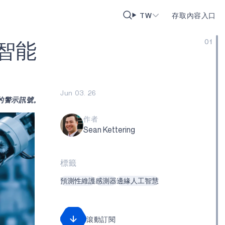
TW
存取內容入口
01
智
能
Jun 03. 26
障的警示訊號。
作者
Sean Kettering
標籤
預測性維護
感測器
邊緣人工智慧
滾動訂閱