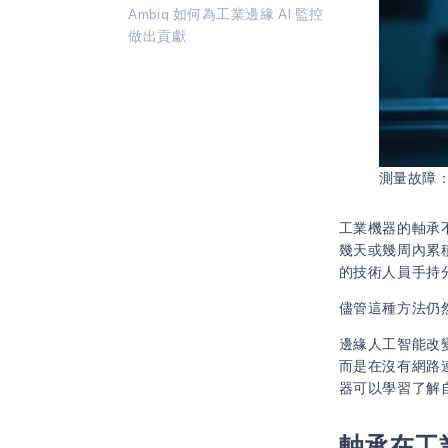
Ambiq 如何為工業邊緣 AI 監控
做出貢獻
測量故障：
工業機器的軸承
幾天或幾周內累
的技術人員手持
儘管這種方法仍
邊緣人工智能改
而是在沒有網路
器可以學習了解
軸承在工