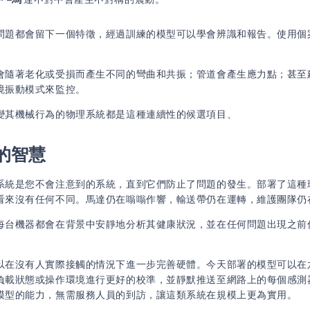
問題都會留下一個特徵，經過訓練的模型可以學會辨識和報告。使用個
會隨著老化或受損而產生不同的彎曲和共振；管道會產生應力點；甚至
境振動模式來監控。
變其機械行為的物理系統都是這種連續性的候選項目、
的智慧
系統是您不會注意到的系統，直到它們防止了問題的發生。部署了這種
看來沒有任何不同。馬達仍在嗡嗡作響，輸送帶仍在運轉，維護團隊仍
每台機器都會在背景中安靜地分析其健康狀況，並在任何問題出現之前
以在沒有人實際接觸的情況下進一步完善硬體。今天部署的模型可以在
負載狀態或操作環境進行更好的校準，並靜默推送至網路上的每個感測
模型的能力，無需服務人員的到訪，讓這類系統在規模上更為實用。