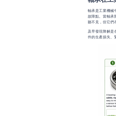
軸承是工業機械
故障點。當軸承
聽不見，但它們
及早發現降解是
件的生產損失、