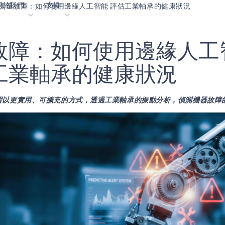
關於我們
支援
測量故障：如何使用邊緣人工智能 評估工業軸承的健康狀況
故
障
：
如
何
使
用
邊
緣
人
工
落格
內容入口網站
業
詞彙表
OK
工
業
軸
承
的
健
康
狀
況
我們共同建設未來
線上支援
正在學習以更實用、可擴充的方式，透過工業軸承的振動分析，偵測機器故
動
我們的合作夥伴
資者關係
資源
息
影像資料庫
作成功亮點
購買地點
麼選擇 Ambiq
常見問題
麼是邊緣 AI？