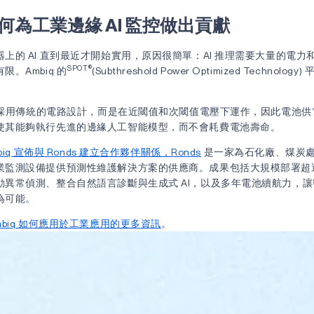
 如何為工業邊緣 AI 監控做出貢獻
上的 AI 直到最近才開始實用，原因很簡單：AI 推理需要大量的電力
SPOT®
。Ambiq 的
(Subthreshold Power Optimized Technol
片並非採用傳統的電路設計，而是在近閾值和次閾值電壓下運作，因此電池
使其能夠執行先進的邊緣人工智能模型，而不會耗費電池壽命。
biq 宣佈與 Ronds 建立合作夥伴關係，Ronds
是一家為石化廠、煤炭
業監測設備提供預測性維護解決方案的供應商。成果包括大規模部署超過 
動異常偵測、整合自然語言診斷與生成式 AI，以及多年電池續航力，
為可能。
mbiq 如何應用於工業應用的更多資訊
。