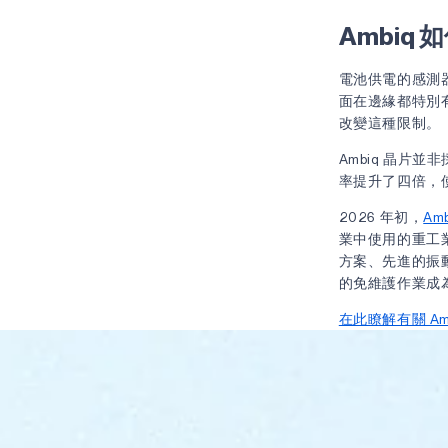
Ambiq
電池供電的感測器
面在邊緣都特別有限
改變這種限制。
Ambiq 晶
率提升了四倍，
2026 年初，
Am
業中使用的重工
方案、先進的振
的免維護作業成
在此瞭解有關 A