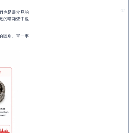
02
們也是最常見的
廠的嘈雜聲中也
的區別。單一事