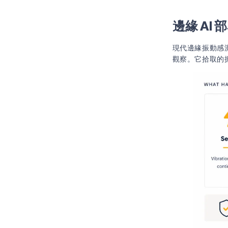
邊緣 AI
現代邊緣振動感
觀察。它拾取的