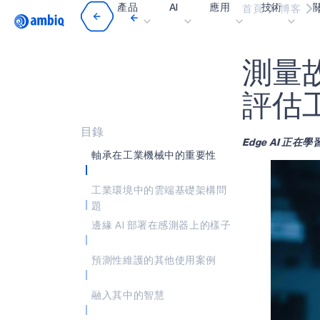
產品
AI
應用
技術
首頁
博客
Video title
測
量
醫療保健
blueSPOT
部
工業邊緣
graphiqSPOT
職
評
估
智能遙控器
neuralSPOT
讓
目錄
Edge AI 
智慧家庭和建築
secureSPOT
活
軸承在工業機械中的重要性
智慧卡
SPOT
投
工業環境中的雲端基礎架構問
可穿戴設備
turboSPOT
訊
題
遊戲
合
邊緣 AI 部署在感測器上的樣子
耳戴式裝置
為什
預測性維護的其他使用案例
什
融入其中的智慧