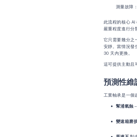
測量故障：
此流程的核心 
嚴重程度進行分
它只需要幾分之
安靜。當情況發
30 天內更換。
這可提供主動且
預測性維
工業軸承是一個
幫浦氣蝕
變速箱磨
馬達不
對中