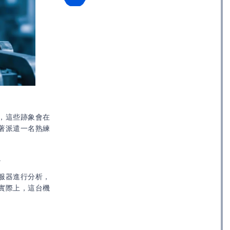
，這些跡象會在
著派遣一名熟練
。
服器進行分析，
實際上，這台機