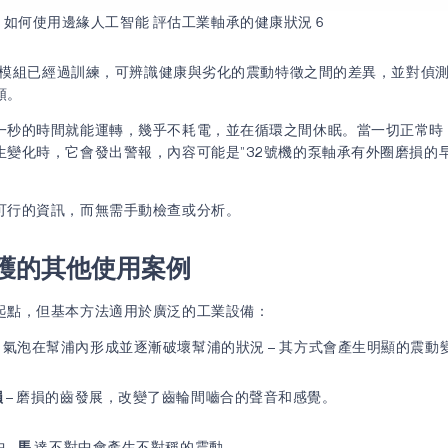
如何使用邊緣人工智能 評估工業軸承的健康狀況 6
AI 模組已經過訓練，可辨識健康與劣化的震動特徵之間的差異，並對偵
類。
一秒的時間就能運轉，幾乎不耗電，並在循環之間休眠。當一切正常時
生變化時，它會發出警報，內容可能是”32號機的泵軸承有外圈磨損的
可行的資訊，而無需手動檢查或分析。
護的其他使用案例
起點，但基本方法適用於廣泛的工業設備：
– 氣泡在幫浦內形成並逐漸破壞幫浦的狀況 – 其方式會產生明顯的震動
損
–
磨損的齒發展，改變了齒輪間嚙合的聲音和感覺。
 –
馬
達不對中會產生不對稱的震動。