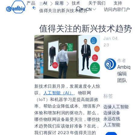
产品
AI
应用
技术
关于我们
支持
首页
博客
Video title
CN
访问内容门户
值得关注的新兴技术趋势
值
得
关
注
的
新
兴
技
术
趋
势
医疗健康
blueSPOT
博客
内容门户网
OK
Jan 04.
工业边缘
graphiqSPOT
职业生涯
术语表
23
智能遥控器
neuralSPOT
让我们共创未来
在线支持
作者
智能家居和楼宇
secureSPOT
活动
我们的合作
Ambiq
智能卡
SPOT
投资者关系
资源
编辑
团队
可穿戴设备
turboSPOT
消息
视频资料库
新技术日新月异，发展速度令人惊
叹。
人工智能（AI）
、物联网
游戏
合作伙伴关系的成功亮点
购买地点
标签
（IoT）和机器学习是提高能源效
可听戴设备
为何选择 Ambiq
常见问题
率、帮助企业降低成本、增强客户
边缘人工智能
体验和增加利润的驱动力。那么，
边缘设备
什么是边缘 AI？
永远在线
哪些物联网设备最受关注，哪些技
人工智能
术趋势我们应该做好准备？在此，
我们将探讨 2023 年值得关注的