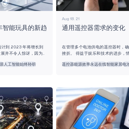
Aug 18. 21
少年智能玩具的新趋
通用遥控器需求的变化
到 2023 年将增长到
在管理多个电池供电的遥控器时，
的发展并不令人惊讶，因为我
挫折。 得益于娱乐和技术的进步，
器变得越来越智能。 众
转。 当消费者购买新的娱乐系统（
居
人工智能
始终聆听
遥控器
能源效率
永远在线
智能家居
电
一种集成了人工智能
视、流媒体设备、蓝光播放器等）
电的、吸引人的、可定制
常会为每件产品配备一个新的遥控器
孩子们能够利用传感器、
控器最终很可能会堆放在茶几或沙
克风或键盘创造自己的游
可能被弄混或放错地方。 有时，这
宝贵的教育工具。 他们
电池类型可能相同，但有时，令我
要的现代技能，鼓励孩子
是，它们的电池类型并不相同。 尤
、技术、工程和数学）领
更换电池来修复遥控器反应迟钝时
基础。 本文将探讨儿童
一个烦恼。...
种新兴趋势。...