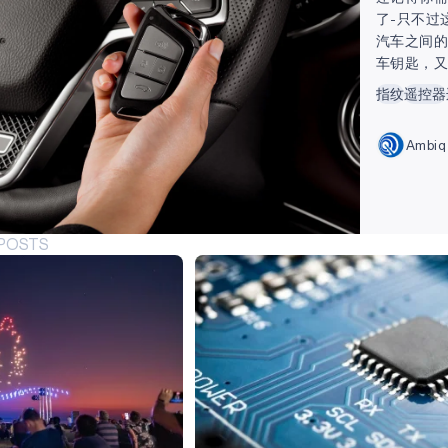
了-只不过
汽车之间的
车钥匙，
解锁和启动
指纹
遥控器
（Blue
家人、朋
Ambi
权。车主
制他们驾驶
 POSTS