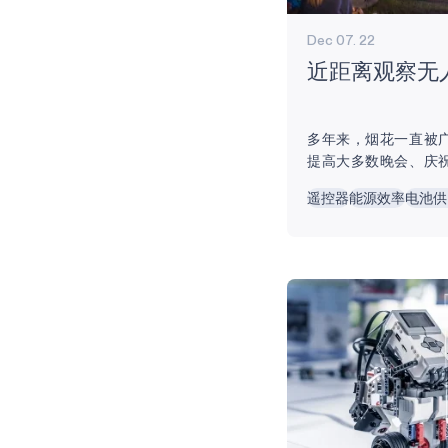
Dec 07. 22
近距离观察无
多年来，烟花一直被
提高大多数晚会、庆
众所周知，烟花也会
遥控器
能源效率
电池供
音、火灾、财产损失
以及附近家庭宠物和
花的一些有害影响。
公共卫生杂志》上的
可能会给已经受到空
来额外的健康风险，
由于技术的进步，我
着迷的、强大的、新
机灯光秀...