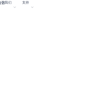
关于我们
支持
遥控器
客
内容门户网站
业生涯
术语表
OK
我们共创未来
在线支持
动
我们的合作伙伴
资者关系
资源
息
视频资料库
作伙伴关系的成功亮点
购买地点
选择 Ambiq
常见问题
么是边缘 AI？