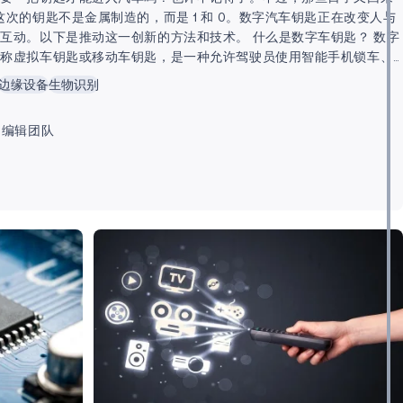
这次的钥匙不是金属制造的，而是 1 和 0。数字汽车钥匙正在改变人与
互动。以下是推动这一创新的方法和技术。 什么是数字车钥匙？ 数字
又称虚拟车钥匙或移动车钥匙，是一种允许驾驶员使用智能手机锁车、
汽车的新技术。这些钥匙使用近场通信（NFC）技术或蓝牙
边缘设备
生物识别
tooth®）与汽车电子系统进行通信。 有了数字汽车钥匙，驾驶员就可以与
友或服务提供商（如代客泊车服务或汽车共享服务）共享车辆的使用
q 编辑团队
可以将临时钥匙发送到他人的智能手机上，并限制钥匙的使用，例如限
汽车的时间或距离。...