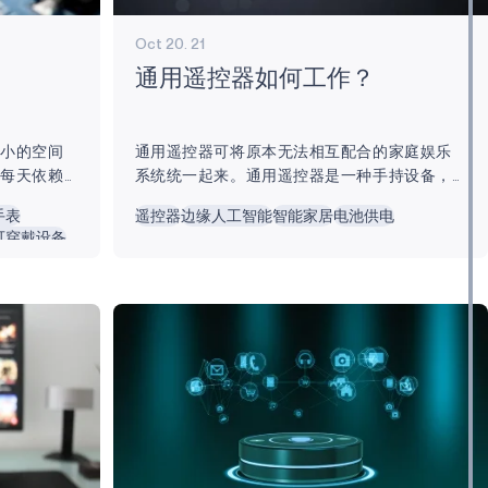
Oct 20. 21
通用遥控器如何工作？
极小的空间
通用遥控器可将原本无法相互配合的家庭娱乐
们每天依赖
系统统一起来。通用遥控器是一种手持设备，
去，基础级
它将各种遥控设备的功能整合到一个单元中。
手表
遥控器
边缘人工智能
智能家居
电池供电
计算和互联
传统上，电视是家庭娱乐的中心，连接着 DVD/
可穿戴设备
从声控智能
蓝光播放器、环绕声、游戏机等多个系统。近
种可能性。
年来，随着智能家居技术的先进发展和快速普
 世纪 70
及，通用遥控器也被用来管理各种智能家居设
发出来的。
备。通用遥控器或智能遥控器可以连接不同制
微小硅芯片
造商和品牌的设备，从而通过连接其他断开的
004 微处
服务放大用户体验。许多通用遥控器还具有很
0...
好的附加功能，如在黑暗中发光功能，使用户
更容易找到设备，还可以保存用户偏好的快速
键选项。...