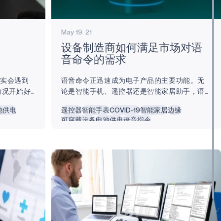
May 19. 21
设备制造商如何满足市场对语
音命令的需求
确实会遇到
语音命令正迅速成为电子产品的主要功能。无
情况开始好
论是智能手机、遥控器还是智能家居助手，语
如智能电
音识别都能让你的声音像双手一样高效。 声控
池供电
遥控器
智能手表
COVID-19
智能家居
边缘
时，他们通
技术随着智能扬声器进入我们的家庭，加快了
可穿戴设备
电池供电
语音指令
。 一堆遥
我们身边物联网（IoT）的应用步伐。随着物联
发上，极有
网语音控制技术不断进入家庭环境，更多的潜
些遥控器的
在应用成为可能。 今天，我们将探讨语音和语
们失望的
音识别市场的崛起，讨论制造商和产品制造商
其是当需要
如何满足对具有物联网功能的语音设备的需
，这就成了
求，并研究语音识别应用如何对人类生活产生
积极影响。 语音指令的需求不断增长...