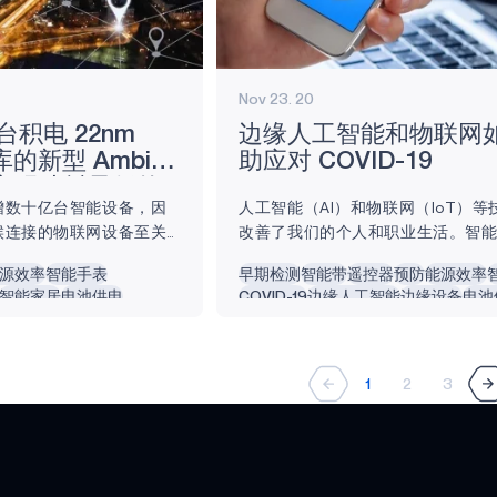
Nov 23. 20
台积电 22nm
边缘人工智能和物联网
 库的新型 Ambiq
助应对 COVID-19
oC 实现功耗最低的
增数十亿台智能设备，因
人工智能（AI）和物联网（IoT）
候连接的物联网设备至关
改善了我们的个人和职业生活。智
物���网设计都是在
身追踪器和可穿戴设备等设备使我
源效率
智能手表
早期检测
智能带
遥控器
预防
能源效率
何尺寸上实现的，但如今我
验更加便捷和健康，而智能办公室
智能家居
电池供电
COVID-19
边缘人工智能
边缘设备
电池
合作伙伴正在从这些成熟技术
以及智能城市和智能生活也在不断兴
什么 22 纳米工艺是物联网
11 月，美国因 COVID-19 导致的
 40 纳米甚至更高的工艺
了 25 万，许多公司和政府机构都
工艺具有性能优势，但要注意
够帮助医疗系统通过联网网络和设
1
2
3
是衡量物联网设计的正确
控高危患者和受感染患者。因此，
衡量标准是特定计算任务
业在边缘管理方面遇到了前所未有的挑
2 纳米工艺的优势所在。