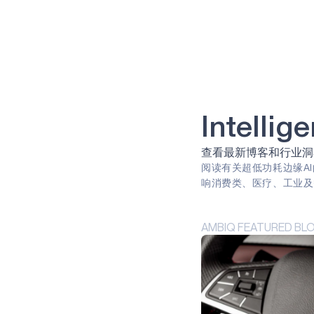
清洁能源
牙科
可持续性
牙科
太阳能
智能种植牙
计算机视觉
人工智能
照相机
肺部疾病
智能眼镜
转速
农业
农业技术
农业技术
远程病人监护
游戏
虚拟现实（VR）
能量收集
阿波罗
Intelli
合作伙伴
专家问答
指纹
早期检测
智能带
嵌入式
查看最新博客和行业洞
遥控器
预防
物联网
阅读有关超低功耗边缘A
能源效率
预防性维护
响消费类、医疗、工业及
智能手表
COVID-19
智能卡
边缘人工智能
边缘设备
永远在线
AMBIQ FEATURED BL
智能家居
人工智能
边缘
可穿戴设备
始终聆听
电池供电
生物识别
音频
声音
健身追踪器
语音指令
Green energy
Sport