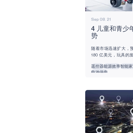
Sep 08. 21
4 儿童和青
势
随着市场迅速扩大，预计
180 亿美元，玩具
们看到家中的设备和电
遥控器
能源效率
智能家
所周知，智能玩具是
电池供电
（AI）的、由电池供
的电子设备。 它们让
扬声器、摄像头、麦
戏体验，同时也是一种
还可以介绍编程等重
们探索STEM（科学
域，为他们的学业打下
和青少年智能玩具的四