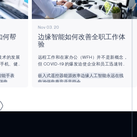
Nov 03. 20
如何帮
边缘智能如何改善全职工作体
验
等技术的发展
远程工作和在家办公（WFH）并不是新概念，
能手机、健
但 COVID-19 的爆发迫使企业和员工迅速转
们的日常体
型。面谈和出差工作一夜之间就消失了。即使
智能手表
嵌入式
遥控器
能源效率
边缘人工智能
永远在线
和智能工厂
在疫情过去之后，员工在家工作的比例也可能
供电
电池供电
声音
语音指令
起。 今年
会更高。 近年来，我们开始依赖笔记本电脑、
死亡人数超过
台式机、智能手机甚至虚拟环境等边缘设备来
希望物联网能
完成工作。这些边缘设备通过物联网（IoT）进
备更好地监
行连接，随着技术的发展，它们正迅速变得更
医疗保健行
加智能。 边缘智能不仅可以改善您的全时工作
战。...
体验，还可以平衡您的工作与生活。本文将介
绍一些流行的 WFH 边缘设备，以及它们如何带
来更高效、更互联的体验。...