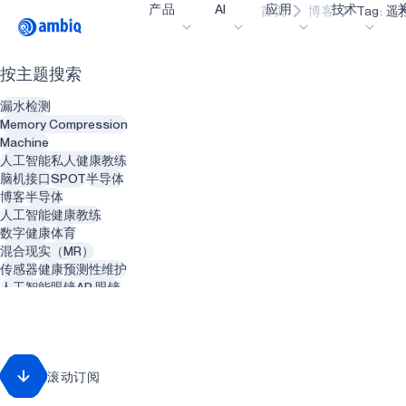
产品
AI
应用
技术
首页
博客
Tag: 
Video title
按主题搜索
医疗健康
blueSPOT
博
漏水检测
工业边缘
graphiqSPOT
职
Memory Compression
Machine
智能遥控器
neuralSPOT
让
人工智能私人健康教练
脑机接口
SPOT
半导体
智能家居和楼宇
secureSPOT
活
博客
半导体
人工智能健康教练
智能卡
SPOT
投
数字健康
体育
混合现实（MR）
可穿戴设备
turboSPOT
消
传感器
健康
预测性维护
游戏
合
人工智能眼镜
AR 眼镜
动物
智能建筑
可听戴设备
为何
增强现实（AR）
精神健康
智能服装
什
回收利用
废物管理
滚动订阅
智能热水器
管道系统
可再生能源
牙医