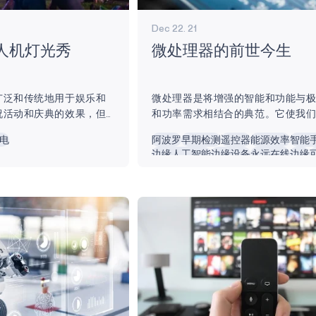
Dec 22. 21
人机灯光秀
微处理器的前世今生
广泛和传统地用于娱乐和
微处理器是将增强的智能和功能与
祝活动和庆典的效果，但
和功率需求相结合的典范。它使我
造成有害影响。巨大的噪
的物联网（IoT）设备成为可能。过
电
阿波罗
早期检测
遥控器
能源效率
智能
、废物、伤害、空气污染
微处理器只能进行文本编辑、快速
边缘人工智能
边缘设备
永远在线
边缘
自然野生动物的恐惧是烟
网通信，而如今，微处理器提供了
电池供电
发表在《国际环境研究与
家居设备到可穿戴健康追踪器等各
一项研究表明，烟花烟雾
微处理器的历史 微处理器最初是在 20
气污染严重影响的社区带
年代根据大规模集成（LSI）技术开
尽管这种风险是短期的。
此时，由数千个元件组成的 5 毫米
们现在有了一种新的令人
开始进入技术市场。因此，英特尔®4
兴的烟花替代选择：无人
理器于 1971 年开发并发布。20 世纪 8