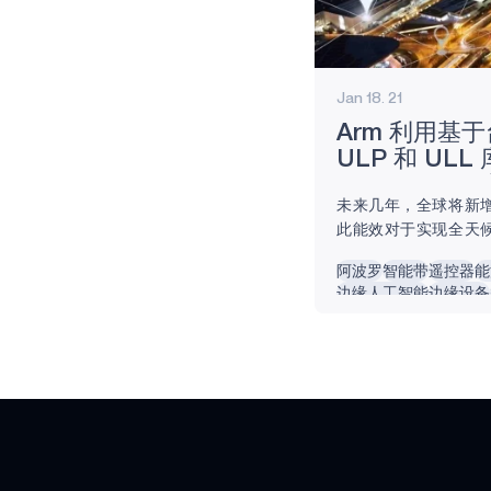
Jan 18. 21
Arm 利用基于
ULP 和 ULL
Apollo4 S
未来几年，全球将新
物联网设备
此能效对于实现全天
重要。过去，大多数
阿波罗
智能带
遥控器
能
40nm 或更大的几
边缘人工智能
边缘设备
们看到许多 Arm 
向 22nm 迁移。 为
的理想选择？显然，从
节点转向 22 纳米
的是，原始性能并不
尺度。相反，最好的
的能耗。而这正是 2
后起之秀：22...