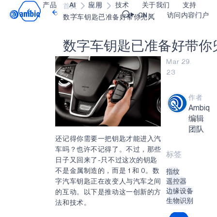
产品
AI
应用
技术
关于我们
支持
首页
博客
Video title
CN
访问内容门户
数字车钥匙已准备好带你兜风
数
字
车
钥
匙
已
准
备
好
带
你
医疗健康
blueSPOT
博客
内容门户网
OK
Mar 29.
工业边缘
graphiqSPOT
职业生涯
术语表
23
智能遥控器
neuralSPOT
让我们共创未来
在线支持
作者
智能家居和楼宇
secureSPOT
活动
我们的合作
Ambiq
智能卡
SPOT
投资者关系
资源
编辑
团队
可穿戴设备
turboSPOT
消息
视频资料库
还记得你需要一把钥匙才能进入汽
车吗？也许不记得了。不过，那些
游戏
合作伙伴关系的成功亮点
购买地点
标签
日子又回来了-只不过这次的钥匙
可听戴设备
为何选择 Ambiq
常见问题
不是金属制造的，而是 1 和 0。数
指纹
字汽车钥匙正在改变人与汽车之间
遥控器
什么是边缘 AI？
边缘设备
的互动。以下是推动这一创新的方
生物识别
法和技术。