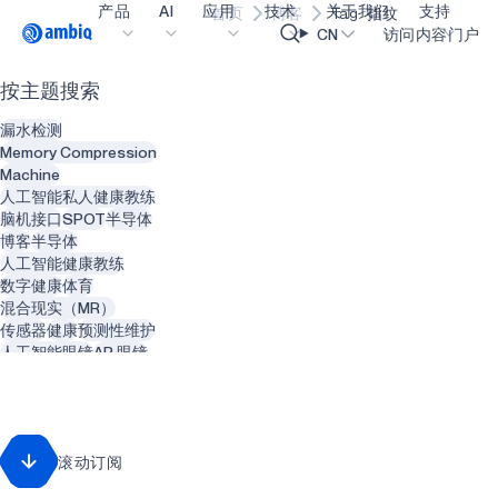
产品
AI
应用
技术
关于我们
支持
首页
博客
Tag: 指纹
Video title
CN
访问内容门户
按主题搜索
医疗健康
blueSPOT
博客
内容门户网
OK
漏水检测
工业边缘
graphiqSPOT
职业生涯
术语表
Memory Compression
Machine
智能遥控器
neuralSPOT
让我们共创未来
在线支持
人工智能私人健康教练
脑机接口
SPOT
半导体
智能家居和楼宇
secureSPOT
活动
我们的合作
博客
半导体
人工智能健康教练
智能卡
SPOT
投资者关系
资源
数字健康
体育
混合现实（MR）
可穿戴设备
turboSPOT
消息
视频资料库
传感器
健康
预测性维护
游戏
合作伙伴关系的成功亮点
购买地点
人工智能眼镜
AR 眼镜
动物
智能建筑
可听戴设备
为何选择 Ambiq
常见问题
增强现实（AR）
精神健康
智能服装
什么是边缘 AI？
回收利用
废物管理
滚动订阅
智能热水器
管道系统
可再生能源
牙医