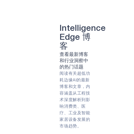
清洁能源
牙科
可持续性
牙科
太阳能
智能种植牙
计算机视觉
人工智能
照相机
肺部疾病
智能眼镜
转速
农业
Intelligence
农业技术
农业技术
Edge 博
远程病人监护
游戏
虚拟现实（VR）
客
能量收集
阿波罗
查看最新博客
合作伙伴
专家问答
指纹
和行业洞察中
早期检测
智能带
嵌入式
的热门话题
遥控器
预防
物联网
阅读有关超低功
能源效率
预防性维护
耗边缘AI的最新
智能手表
COVID-19
智能卡
边缘人工智能
博客和文章，内
边缘设备
永远在线
容涵盖从工程技
智能家居
人工智能
边缘
术深度解析到影
可穿戴设备
始终聆听
响消费类、医
电池供电
生物识别
音频
疗、工业及智能
声音
健身追踪器
家居设备发展的
语音指令
市场趋势。
Green energy
Sport