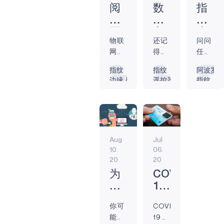
面存在的一些挑
阅
数
指
战将使在公共安
读、
字
纹
全领域采用人工
写
车
生
智能成为一个有
物联
还记
问问
作
钥
物
争议的话题。 德
网
得你
任何
和
匙
识
勤（Deloitte）最
（IoT）
需要
人，
物
已
别
指纹
指纹
阿波罗
近的一项研究发
极大
一把
他们
边缘人工智能
遥控器
指纹
联
准
技
现，智能技术可
地改
钥匙
都会
边缘设备
边缘设备
COVID-1
网：
备
术
帮助减少 30% 至
变了
才能
告诉
人工智能
生物识别
智能卡
40% 的犯罪1 ，
技
好
如
现代
进入
你，
可穿戴设备
生物识
缩短 20% 至 35%
术
带
何
学校
汽车
为不
电池供电
的应急服务响应
如
你
杀
和教
吗？
同的
生物识别
时间，从而使城
Aug
Jul
育系
也许
网站
何
兜
死
市更加安全，应
10.
06.
统的
不记
记住
让
风
密
急服务更具影响
20
20
面
得
不同
学
码？
力。目前，智慧
貌。
了。
的密
为
COVID-
校
城市已经开始采
从节
不
码是
什
19
更
用各种人工智能
约成
过，
一件
么
如
聪
工具，包括面部
本到
那些
很痛
你可
COVID-
生
何
明
识别和生物识别
专业
日子
苦的
能没
19 爆
物
快
（84%）、车载