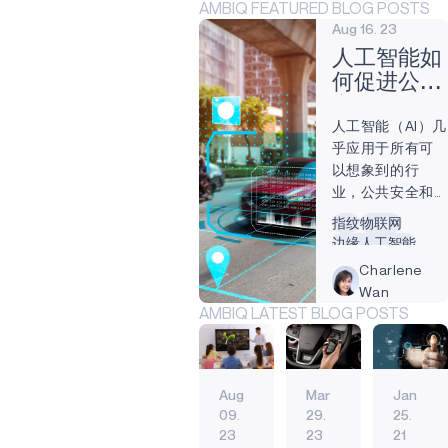
AMBIQ FEATURED BLOG POSTS
Aug 16. 23
人工智能如
何促进公共
安全和减少
人工智能（AI）几
犯罪
乎应用于所有可
以想象到的行
业，公共安全和
安保也不例外。
指纹
物联网
世界各地的城市
边缘人工智能
都在利用人工智
人工智能
始终聆听
Charlene
能确保市民的安
生物识别
Wan
全，同时保护隐
AMBIQ LATEST BLOG POSTS
私和基本人权。
将人工智能用于
监控和预测性警
务的优势显而易
Aug
Mar
Jan
见。 不过，目前
09.
29.
25.
在道德和隐私方
23
23
21