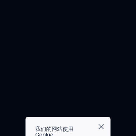
应用
之间
网站
锁手
都在
程
的互
对密
机，
拉开
序、
动。
码都
您就
社交
专业
以下
有特
在使
距
教案
是推
殊字
用生
离，
和人
动这
符要
物识
避免
工智
一创
求，
别数
接
能安
新的
如至
据。
触。
全系
方法
少一
这种
统只
和技
个大
限制
是先
术。
写字
与他
进智
什么
母和
人面
能技
是数
一个
对面
术渗
字车
特殊
接触
入学
钥
符
的需
校和
匙？
号。
求正
教室
数字
尽管
在迅
的几
车钥
长而
速改
种方
匙，
复杂
变人
我们的网站使用
式。
又称
的密
们的
Cookie