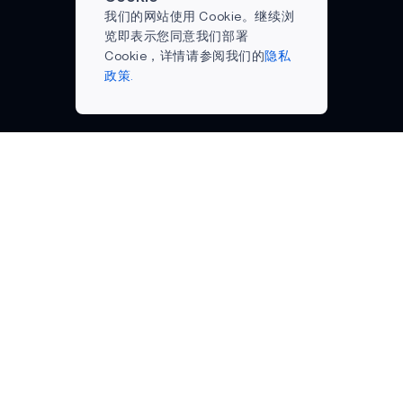
更简
虚拟
码很
支付
我们的网站使用 Cookie。继续浏
单地
车钥
难破
方
览即表示您同意我们部署
说，
匙或
解，
式。
Cookie，详情请参阅我们的
隐私
拥有
移动
但也
消费
政策.
智能
车钥
很难
者越
手机
匙，
记
来越
的学
是一
住。
依赖
生比
种允
人们
亚马
以往
许驾
最终
逊®...
任何
驶员
会选
时候
使用
择快
都
智能
捷方
多；
手机
式，
绝大
锁
如复
多数
车、
制和
青少
解锁
粘
年
和启
贴、
（95%）
动汽
让浏
1拥有
车的
览器
公司名称
在线支持
智能
新技
记忆
博客
门户内容