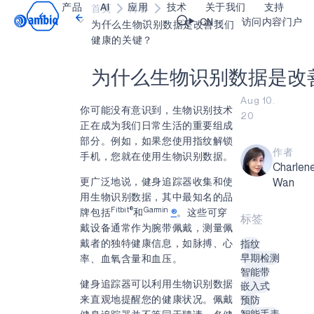
产品
AI
应用
技术
关于我们
支持
首页
博客
Video title
CN
访问内容门户
为什么生物识别数据是改善我们
健康的关键？
医疗健康
blueSPOT
博客
内容门户网
OK
为
什
么
生
物
识
别
数
据
是
改
工业边缘
graphiqSPOT
职业生涯
术语表
Aug 10.
你可能没有意识到，生物识别技术
20
智能遥控器
neuralSPOT
让我们共创未来
在线支持
正在成为我们日常生活的重要组成
部分。例如，如果您使用指纹解锁
智能家居和楼宇
secureSPOT
活动
我们的合作
作者
手机，您就在使用生物识别数据。
Charlen
智能卡
SPOT
投资者关系
资源
更广泛地说，健身追踪器收集和使
Wan
可穿戴设备
turboSPOT
消息
视频资料库
用生物识别数据，其中最知名的品
Fitbit®
Garmin
牌包括
和
®
。这些可穿
标签
游戏
合作伙伴关系的成功亮点
购买地点
戴设备通常作为腕带佩戴，测量佩
戴者的独特健康信息，如脉搏、心
指纹
可听戴设备
为何选择 Ambiq
常见问题
早期检测
率、血氧含量和血压。
什么是边缘 AI？
智能带
健身追踪器可以利用生物识别数据
嵌入式
来直观地提醒您的健康状况。佩戴
预防
智能手表