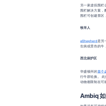
另一家虚拟围栏
围栏解决方案，配
围栏可创建禁区
牧羊人
eShepherd
是另
生病或受伤的牛
西北保护区
华盛顿州的
首个
行牛群轮换。 
动物都限制在可
Ambiq
如果没有可持续