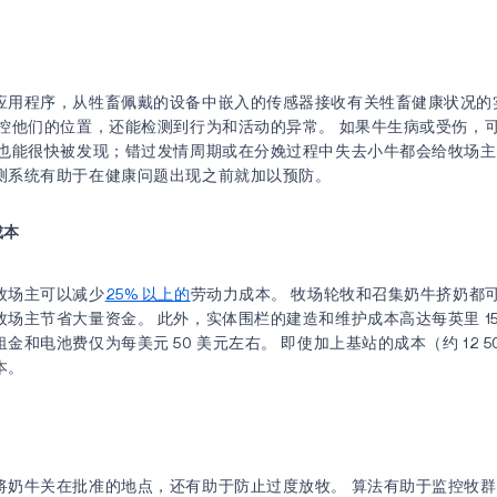
应用程序，从牲畜佩戴的设备中嵌入的传感器接收有关牲畜健康状况的
监控他们的位置，还能检测到行为和活动的异常。 如果牛生病或受伤，
题也能很快被发现；错过发情周期或在分娩过程中失去小牛都会给牧场
测系统有助于在健康问题出现之前就加以预防。
成本
牧场主可以减少
25% 以上的
劳动力成本。 牧场轮牧和召集奶牛挤奶都
场主节省大量资金。 此外，实体围栏的建造和维护成本高达每英里 15,
金和电池费仅为每美元 50 美元左右。 即使加上基站的成本（约 12 5
本。
将奶牛关在批准的地点，还有助于防止过度放牧。 算法有助于监控牧