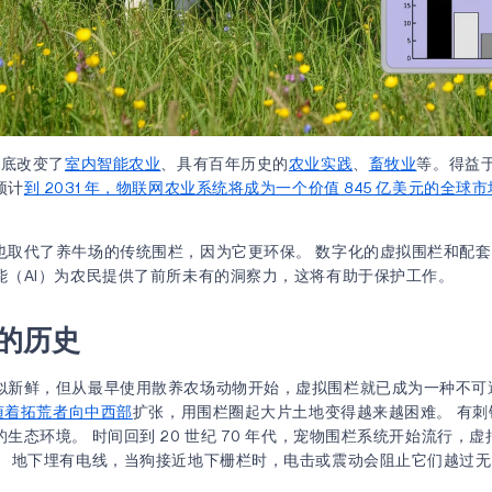
彻底改变了
室内智能农业
、具有百年历史的
农业实践
、
畜牧业
等。得益
预计
到 2031 年，物联网农业系统将成为一个价值 845 亿美元的全球市
也取代了养牛场的传统围栏，因为它更环保。 数字化的虚拟围栏和配
能（AI）为农民提供了前所未有的洞察力，这将有助于保护工作。
的历史
似新鲜，但从最早使用散养农场动物开始，虚拟围栏就已成为一种不可
，随着拓荒者向中西部
扩张，用围栏圈起大片土地变得越来越困难。 有刺
生态环境。 时间回到 20 世纪 70 年代，宠物围栏系统开始流行，
。 地下埋有电线，当狗接近地下栅栏时，电击或震动会阻止它们越过