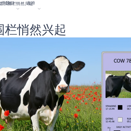
关于我们
支持
虚拟围栏悄然兴起
围
栏
悄
然
兴
起
客
内容门户网站
业生涯
术语表
OK
我们共创未来
在线支持
动
我们的合作伙伴
资者关系
资源
息
视频资料库
作伙伴关系的成功亮点
购买地点
选择 Ambiq
常见问题
么是边缘 AI？