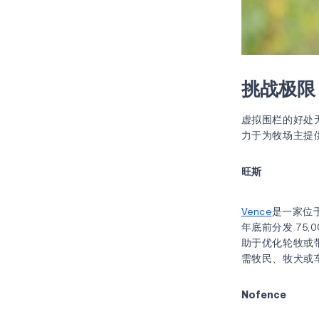
挑战极限
虚拟围栏的好处
力于为牧场主提
旺斯
Vence
是一家位
年底前分发 75
助于优化轮牧或带
需牧民、牧犬或
Nofence