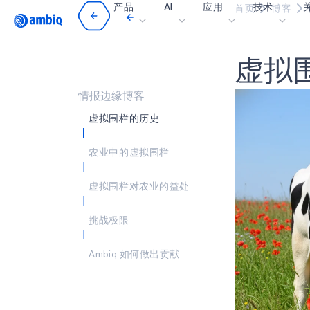
产品
AI
应用
技术
首页
博客
Video title
虚
拟
医疗健康
blueSPOT
博
工业边缘
graphiqSPOT
职
情报边缘博客
智能遥控器
neuralSPOT
让
虚拟围栏的历史
智能家居和楼宇
secureSPOT
活
农业中的虚拟围栏
智能卡
SPOT
投
虚拟围栏对农业的益处
可穿戴设备
turboSPOT
消
游戏
合
挑战极限
可听戴设备
为何
Ambiq 如何做出贡献
什