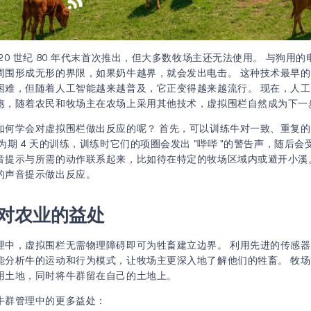
20 世纪 80 年代末首次推出，但大多数牧场主还无法使用。 与狗用
周围形成无形的界限，如果奶牛越界，就会发出电击。 这种技术最早
困难，但随着人工智能越来越普及，它正变得越来越流行。 现在，人
惠，随着农民和牧场主在农场上采用其他技术，虚拟围栏自然成为下一
如何学会对虚拟围栏做出反应的呢？ 首先，可以训练牛对一致、重复
为期 4 天的训练，训练时它们的项圈会发出 "哔哔 "的警告声，随后会
音提示与所需的动作联系起来，比如待在特定的牧场区域内或避开小溪
的声音提示做出反应。
对农业的益处
中，虚拟围栏无需物理障碍即可为牲畜建立边界。 利用先进的传感器和 
能分析牛的运动和行为模式，让牧场主更深入地了解他们的牲畜。 牧
用土地，同时将牛群留在自己的土地上。
牛群管理中的更多益处：