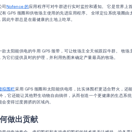
公司
Nofence 的
应用程序可对牛群进行实时监控和通知。 它是世界上
有 GPS 颈圈和供牧场主使用的先进应用程序。 全球定位系统项圈由
，因此牛群总是在最健康的土地上吃草。
一款太阳能供电的牛用 GPS 颈带，可让牧场主全天候跟踪牛群。 牧
，为它们提供及时的护理，并利用热图来确定产量最高的牧场。
虚拟围栏
采用 GPS 颈圈和太阳能供电塔，比实体围栏更适合野火，还
此外，它还能让其他野生动物自由徜徉，从而创造一个更健康的生态系
能会变得过度拥挤的区域内。
 如何做出贡献
的最佳电池寿命，虚拟围栏和支持虚拟围栏的技术将无法维持。设备需