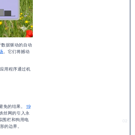
于数据驱动的自动
场
。它们将撼动
套应用程序通过机
避免的结果。
19
铁丝网的引入永
虚拟围栏和狗用电
02
无形的边界。