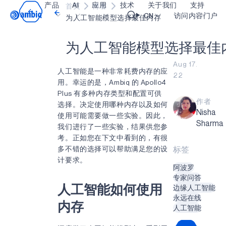
产品
AI
应用
技术
关于我们
支持
首页
博客
Video title
CN
访问内容门户
为人工智能模型选择最佳内存
为
人
工
智
能
模
型
选
择
最
佳
医疗健康
blueSPOT
博客
内容门户网
OK
Aug 17.
工业边缘
graphiqSPOT
职业生涯
术语表
人工智能是一种非常耗费内存的应
22
用。幸运的是，Ambiq 的 Apollo4
智能遥控器
neuralSPOT
让我们共创未来
在线支持
Plus 有多种内存类型和配置可供
作者
智能家居和楼宇
secureSPOT
活动
我们的合作
选择。决定使用哪种内存以及如何
Nisha
使用可能需要做一些实验。因此，
智能卡
SPOT
投资者关系
资源
Sharma
我们进行了一些实验，结果供您参
考。正如您在下文中看到的，有很
可穿戴设备
turboSPOT
消息
视频资料库
多不错的选择可以帮助满足您的设
标签
游戏
合作伙伴关系的成功亮点
购买地点
计要求。
阿波罗
可听戴设备
为何选择 Ambiq
常见问题
专家问答
人工智能如何使用
边缘人工智能
什么是边缘 AI？
永远在线
内存
人工智能