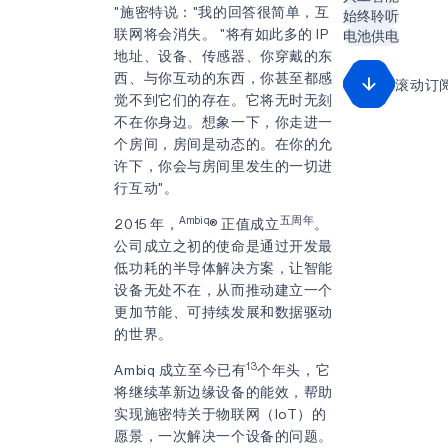
"施密特说："我的回答很简单，互
始终聆听
联网将会消失。 "将有如此多的 IP
电池供电
地址、设备、传感器、你穿戴的东
西、与你互动的东西，你甚至都感
滚动订
觉不到它们的存在。它将无时无刻
不在你身边。想象一下，你走进一
个房间，房间是动态的。在你的允
许下，你会与房间里发生的一切进
行互动"。
Ambiq
五周年
2015 年，
® 正值成立
。
公司成立之初的使命是通过开发最
低功耗的半导体解决方案，让智能
设备无处不在，从而推动建立一个
更加节能、可持续发展和数据驱动
的世界。
13
Ambiq 成立至今已有
个年头，它
将继续革新边缘设备的能效，帮助
实现施密特关于物联网（IoT）的
愿景，一次解决一个设备的问题。