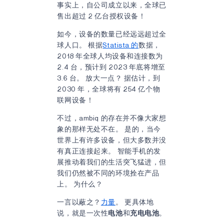
事实上，自公司成立以来，全球已
售出超过 2 亿台授权设备！
如今，设备的数量已经远远超过全
球人口。 根据
Statista 的
数据，
2018 年全球人均设备和连接数为
2.4 台，预计到 2023 年底将增至
3.6 台。 放大一点？ 据估计，到
2030 年，全球将有 254 亿个物
联网设备！
不过，ambiq 的存在并不像大家想
象的那样无处不在。 是的，当今
世界上有许多设备，但大多数并没
有真正连接起来。 智能手机的发
展推动着我们的生活突飞猛进，但
我们仍然被不同的环境拴在产品
上。 为什么？
一言以蔽之？
力量
。 更具体地
说，就是一次性
电池
和
充电电池
。