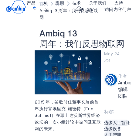
产品
AI
应用
技术
关于我们
支持
首页
博客
Video title
CN
访问内容门户
Ambiq 13 周年：我们反思物联
网
医疗健康
blueSPOT
博客
内容门户网
OK
A
m
b
i
q
1
3
工业边缘
graphiqSPOT
职业生涯
术语表
周
年
：
我
们
反
思
物
联
网
智能遥控器
neuralSPOT
让我们共创未来
在线支持
May 24.
23
智能家居和楼宇
secureSPOT
活动
我们的合作
智能卡
SPOT
投资者关系
资源
作者
Ambiq
可穿戴设备
turboSPOT
消息
视频资料库
编辑
游戏
合作伙伴关系的成功亮点
购买地点
团队
2015 年，谷歌时任董事长兼前首
可听戴设备
为何选择 Ambiq
常见问题
席执行官埃里克-施密特（Eric
标签
Schmidt）在瑞士达沃斯世界经济
什么是边缘 AI？
论坛的一次小组讨论中被问及互联
边缘人工智能
网的未来。
边缘设备
人工智能