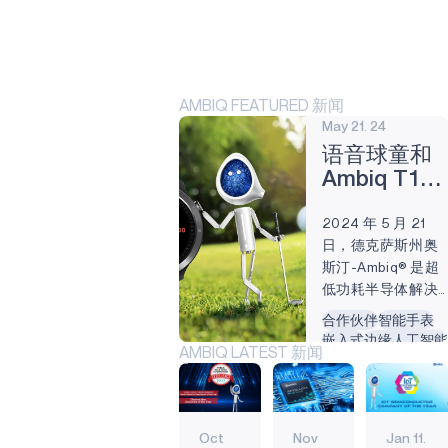
HELIART
APOLLO330
PLUS
AMBIQ FEATURED 新闻
May 21. 24
应用
语音球童和
阿托米克
Ambiq T11
PRO GPS
APOLLO330B
2024 年 5 月 21
高尔夫手表
PLUS
日，德克萨斯州奥
一杆进洞
斯汀-Ambiq® 是超
技术
低功耗半导体解决
BLUESPOT
方案的领先开发
合作伙伴
智能手表
商，可在边缘设备
嵌入式
边缘人工智能
TURBOSPOT
AMBIQ LATEST 新闻
上实现高能效的人
物联网
终端设备
工智能。最新型号
人工智能
HEARTKIT
为T11 PRO GPS 手
工业边缘
表，采用Apollo4
Oct
Nov
Jan 11.
Plus 技术。 Voice