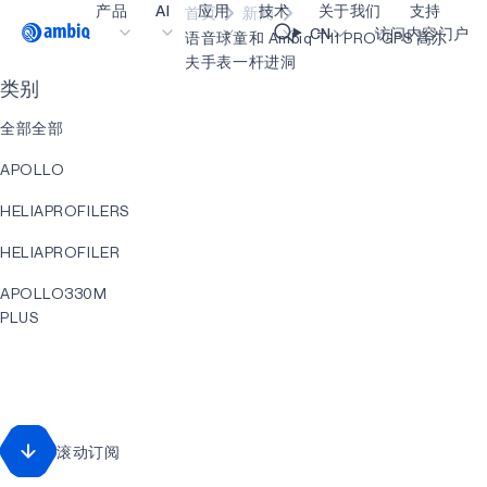
产品
AI
应用
技术
关于我们
支持
首页
新闻
Video title
CN
访问内容门户
语音球童和 Ambiq T11 PRO GPS 高尔
夫手表一杆进洞
类别
医疗健康
blueSPOT
博客
内容门户网
OK
全部全部
工业边缘
graphiqSPOT
职业生涯
术语表
APOLLO
智能遥控器
neuralSPOT
让我们共创未来
在线支持
HELIAPROFILERS
智能家居和楼宇
secureSPOT
活动
我们的合作
HELIAPROFILER
智能卡
SPOT
投资者关系
资源
APOLLO330M
可穿戴设备
turboSPOT
消息
视频资料库
PLUS
游戏
合作伙伴关系的成功亮点
购买地点
AI
可听戴设备
为何选择 Ambiq
常见问题
HELIACORE
什么是边缘 AI？
HELIACORE
滚动订阅
EVENT