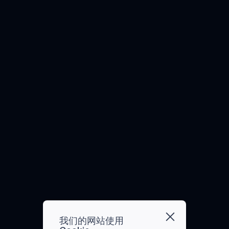
现本
AM0805
而获
功耗
先的
地人
奖。
半导
市场
工智
AM0815
Ambiq
体。
情报
能，
品
通过
机
AM1805
该公
牌、
新的
构，
司与
APOLLO340
营销
合作
致力
电子
和投
关
于表
产品
APOLLO340B
资者
系，
彰当
设计
关系
DigiKey
今全
商
APOLLO340M
副总
现已
球物
Smartaly
裁
开始
联网
APOLLO4 BLUE
合作
Charlene
销售
（IoT）
LITE
开发
Wan
Ambiq
市场
了一
APOLLO4 BLUE
因其
的
上的
款高
在公
Apollo4
顶级
能效
APOLLO4 BLUE
关活
Blue
公
智能
PLUS
动中
Plus。
司、
手持
出色
这款
技术
APOLLO3 BLUE
式心
的覆
新型
和产
电图
我们的网站使用
盖率
SoC
品。
APOLLO3 BLUE
(ECG)