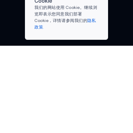
Cookie
和质
是目
Ambiq
THIN
监护
我们的网站使用 Cookie。继续浏
量而
前市
制造
仪，
览即表示您同意我们部署
NEURALSPOT
被评
场上
功耗
并在
Cookie，详情请参阅我们的
隐私
为两
动态
最低
医院
APOLLO510
政策.
位 "年
功率
的高
进行
度执
最低
能效
APOLLO510B
了测
行
的微
半导
试，
APOLLO3 BLUE
官"之
控制
体，
可广
PLUS
一。
器之
帮助
泛使
公司名称
在线支持
"Ambiq
一，
制造
用。
APOLLO3
博客
门户内容
品
可帮
商扩
我们的使命是通过提
Smartaly
招聘
电子商店
牌、
助下
展其
供最低功耗的半导体
的手
APOLLO2
联系我们
常见问题
营销
一代
物联
解决方案，让智能
持式
活动
术语表
（人工智能 (AI) 及其
和投
可穿
网产
投资者关系
心电
投资者关
在线支持
他）无处不在。
资者
戴设
品，
图仪
系
姓名
姓氏
合作伙伴
APOLLO2 THIN
关系
备和
使其
依靠
法律声明
网络
副总
电池
计算
内置
雾计算
新闻
资源
裁
供电
能力
人工
成功案例
视频资料
Charlene
智能
提高
智能遥控器
智能
电子邮件
库
为何选择
Wan...
设备
10
的
Ambiq
购买渠道