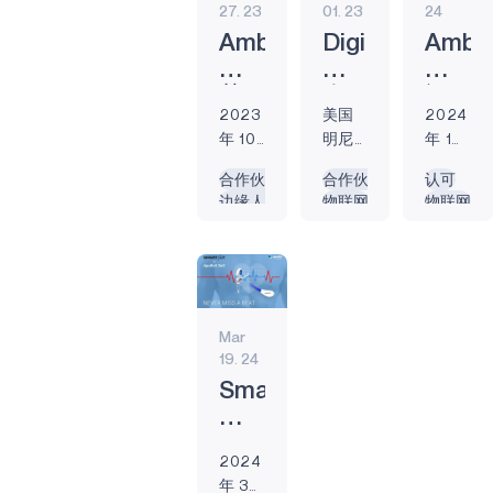
智能遥控器
27. 23
01. 23
24
Caddie T11 PRO 高
Ambiq
DigiKey
Ambi
尔夫手表采用业界
游戏
领先的 Ambiq
荣
宣
被
Apollo4 Plus 节能
GRAPHIQSPOT
获
布
评
2023
美国
2024
SoC，是一款精密
两
与
为
SECURESPOT
年 10
明尼
年 1
的可穿戴设备，可
项
超
2024
月 27
苏达
月 11
自动提供最精确的
2023
低
年
SPOT
合作伙伴
合作伙伴
认可
日 -
州峡
日，
距离、球场和果岭
边缘人工智能
物联网
物联网
年
功
度
Ambiq®
湾-
德克
的精确信息、基于
APOLLO510 LITE
物联网
能源效率
公
耗
物
荣获
DigiKey
萨斯
以往击球数据的定
共
IC
联
商业
是全
州奥
制反馈、通过
APOLLO510B
关
提
网
智能
球领
斯汀-
MyVoiceCaddie 应
LITE
系
供
半
集团
先的
Ambiq®
用程序与智能设备
APOLLO510D
颁发
商业
是公
和
商
导
连接的定制 UI/UX
Mar
LITE
的两
分销
认的
以及清晰明亮、亮
19. 24
营
Ambiq
体
项
商，
物联
度高达 1,100nit 的
销
建
公
Smartaly
医疗保健
2023
提供
网边
超级 OLED 显示
卓
立
司
和
BIG
最齐
缘设
屏，从而帮助提高
产品
越
全
Ambiq
公共
全的
备超
高尔夫球手的球
2024
奖
球
开
关系
技术
低功
HELIAAOT
技。 "Voice
年 3