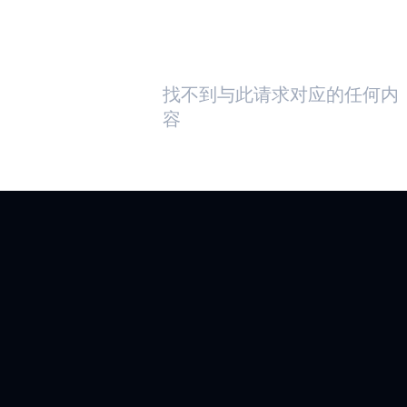
HELIART
APOLLO330
PLUS
找不到与此请求对应的任何内
容
应用
阿托米克
APOLLO330B
PLUS
技术
BLUESPOT
TURBOSPOT
HEARTKIT
工业边缘