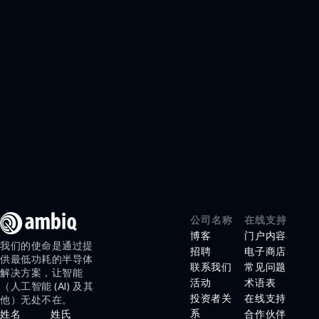
智能遥控器
游戏
GRAPHIQSPOT
SECURESPOT
SPOT
APOLLO510 LITE
APOLLO510B
LITE
APOLLO510D
公司名称
在线支持
LITE
博客
门户内容
我们的使命是通过提
招聘
电子商店
医疗保健
供最低功耗的半导体
联系我们
常见问题
解决方案，让智能
产品
活动
术语表
（人工智能 (AI) 及其
投资者关
在线支持
他）无处不在。
HELIAAOT
系
姓名
姓氏
合作伙伴