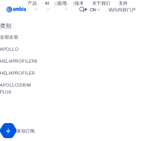
产品
AI
应用
技术
关于我们
支持
首页
Video title
CN
访问内容门户
类别
医疗健康
blueSPOT
博客
内容门户网
OK
全部全部
工业边缘
graphiqSPOT
职业生涯
术语表
APOLLO
智能遥控器
neuralSPOT
让我们共创未来
在线支持
HELIAPROFILERS
智能家居和楼宇
secureSPOT
活动
我们的合作
HELIAPROFILER
智能卡
SPOT
投资者关系
资源
APOLLO330M
可穿戴设备
turboSPOT
消息
视频资料库
PLUS
游戏
合作伙伴关系的成功亮点
购买地点
AI
可听戴设备
为何选择 Ambiq
常见问题
HELIACORE
什么是边缘 AI？
HELIACORE
滚动订阅
EVENT