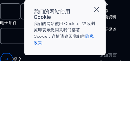
法律声明
网络
VOICE-ON-
新闻
资源
我们的网站使用
SPOT
成功案例
视频资料
Cookie
电子邮件
库
为何选择
我们的网站使用 Cookie。继续浏
APOLLOICD
Ambiq
购买渠道
览即表示您同意我们部署
HARVESTKIT
什么是边
Cookie，详情请参阅我们的
隐私
缘 AI？
政策.
AM1815
附加页面
APOLLO4
提交
Terms and
Conditions
APOLLO4 BLUE
隐私政策
APOLLO4 LITE
APOLLO4 PLUS
ATOMIQ110
ATOMIQ110B
ATOMIQ120