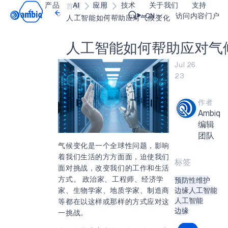
产品
AI
应用
技术
关于我们
支持
首页
博客
Video title
CN
访问内容门户
人工智能如何帮助应对气候变化
人
工
智
能
如
何
帮
助
应
对
气
医疗健康
blueSPOT
博客
内容门户网
OK
Jul 26.
工业边缘
graphiqSPOT
职业生涯
术语表
23
智能遥控器
neuralSPOT
让我们共创未来
在线支持
作者
智能家居和楼宇
secureSPOT
活动
我们的合作
Ambiq
智能卡
SPOT
投资者关系
资源
编辑
团队
可穿戴设备
turboSPOT
消息
视频资料库
气候变化是一个全球性问题，影响
着我们生活的方方面面，迫使我们
游戏
合作伙伴关系的成功亮点
购买地点
标签
面对挑战，改变我们的工作和生活
可听戴设备
为何选择 Ambiq
常见问题
方式。 政治家、工程师、经济学
预防性维护
家、生物学家、地质学家、制造商
边缘人工智能
什么是边缘 AI？
人工智能
等都在以这样或那样的方式应对这
边缘
一挑战。