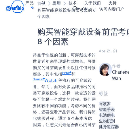
产品
AI
应用
技术
关于我们
支持
首页
博客
Video title
CN
访问内容门户
购买智能穿戴设备前需考虑的 8
个因素
医疗健康
blueSPOT
博客
内容门户网
OK
购
买
智
能
穿
戴
设
备
前
需
考
工业边缘
graphiqSPOT
职业生涯
术语表
8
个
因
素
智能遥控器
neuralSPOT
让我们共创未来
在线支持
Apr 21. 21
得益于快速的创新，可穿戴技术的
智能家居和楼宇
secureSPOT
活动
我们的合作
世界近年来呈现爆炸式增长。可供
作者
购买的可穿戴设备比以往任何时候
智能卡
SPOT
投资者关系
资源
Charlen
Fitbit®
都多，其中包括
和
Wan
Garmin®
可穿戴设备
turboSPOT
消息
视频资料库
Watch
等流行的可穿戴设
备。然而，面对众多品牌推出的同
游戏
合作伙伴关系的成功亮点
购买地点
类可穿戴设备，选择一款合适的设
标签
备可能是一个艰难的过程。我们需
可听戴设备
为何选择 Ambiq
常见问题
阿波罗
要比较不同的功能，考虑不同的价
智能手表
什么是边缘 AI？
格，还要查看产品评论。我们将简
电池供电
化购买过程，通过 8 个基本考虑
生物识别
因素，让您买到最适合自己的可穿
健身追踪器