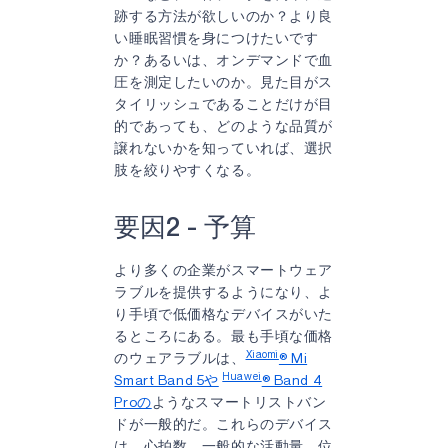
跡する方法が欲しいのか？より良
い睡眠習慣を身につけたいです
か？あるいは、オンデマンドで血
圧を測定したいのか。見た目がス
タイリッシュであることだけが目
的であっても、どのような品質が
譲れないかを知っていれば、選択
肢を絞りやすくなる。
要因2 - 予算
より多くの企業がスマートウェア
ラブルを提供するようになり、よ
り手頃で低価格なデバイスがいた
るところにある。最も手頃な価格
Xiaomi
のウェアラブルは、
® Mi
Huawei
Smart Band 5や
® Band 4
Proの
ようなスマートリストバン
ドが一般的だ。これらのデバイス
は、心拍数、一般的な活動量、位