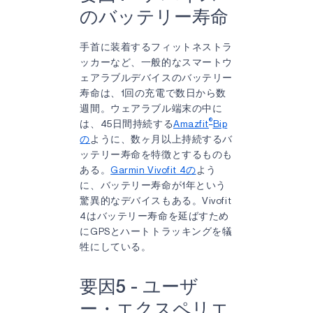
のバッテリー寿命
手首に装着するフィットネストラ
ッカーなど、一般的なスマートウ
ェアラブルデバイスのバッテリー
寿命は、1回の充電で数日から数
週間。ウェアラブル端末の中に
®
は、45日間持続する
Amazfit
Bip
の
ように、数ヶ月以上持続するバ
ッテリー寿命を特徴とするものも
ある。
Garmin Vivofit 4の
よう
に、バッテリー寿命が1年という
驚異的なデバイスもある。Vivofit
4はバッテリー寿命を延ばすため
にGPSとハートトラッキングを犠
牲にしている。
要因5 - ユーザ
ー・エクスペリエ