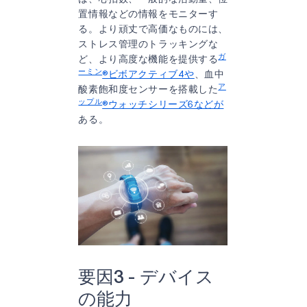
置情報などの情報をモニターす
る。より頑丈で高価なものには、
ストレス管理のトラッキングな
ガ
ど、より高度な機能を提供する
ーミン
®ビボアクティブ4や
、血中
ア
酸素飽和度センサーを搭載した
ップル
®ウォッチシリーズ6などが
ある。
要因3 - デバイス
の能力