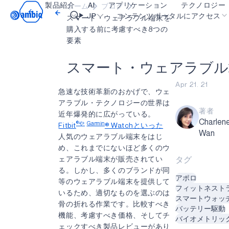
製品紹介
AI
アプリケーション
テクノロジー
ホーム
ブログ
Video title
JP
コンテンツポータルにアクセス
スマート・ウェアラブル端末を
購入する前に考慮すべき8つの
要素
ヘルスケア
blueSPOT
OK
ス
マ
ー
ト
・
ウ
ェ
ア
ラ
ブ
ル
インダストリアル・エッジ
graphiqSPOT
Apr 21. 21
スマート・リモコン
neuralSPOT
急速な技術革新のおかげで、ウェ
アラブル・テクノロジーの世界は
スマートホームとビル
secureSPOT
著者
近年爆発的に広がっている。
Charlen
スマートカード
SPOT
®や
Garmin
Fitbit
® Watchといった
Wan
人気のウェアラブル端末をはじ
ウェアラブル
turboSPOT
め、これまでにないほど多くのウ
ェアラブル端末が販売されてい
タグ
ゲーミング
る。しかし、多くのブランドが同
アポロ
ヒアラブル
等のウェアラブル端末を提供して
フィットネスト
いるため、適切なものを選ぶのは
スマートウォッ
骨の折れる作業です。比較すべき
バッテリー駆動
機能、考慮すべき価格、そしてチ
バイオメトリッ
ェックすべき製品レビューがあり