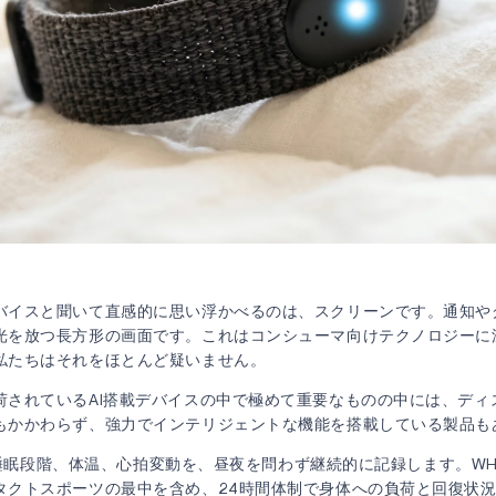
ンのないAIデバイスが、テクノロジーにおける次の主要な成長カテゴ
バイスと聞いて直感的に思い浮かべるのは、スクリーンです。通知や
光を放つ長方形の画面です。これはコンシューマ向けテクノロジーに
私たちはそれをほとんど疑いません。
荷されているAI搭載デバイスの中で極めて重要なものの中には、ディ
もかかわらず、強力でインテリジェントな機能を搭載している製品も
gは、睡眠段階、体温、心拍変動を、昼夜を問わず継続的に記録します。W
タクトスポーツの最中を含め、24時間体制で身体への負荷と回復状