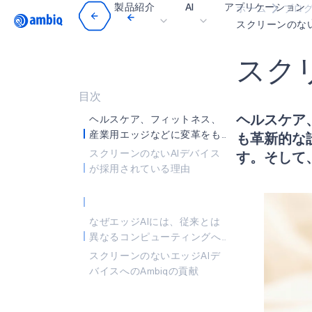
製品紹介
AI
アプリケーション
ホーム
ブロ
Video title
スクリーンのな
ス
ク
ヘルスケア
インダストリアル・
目次
ヘルスケア
スマート・リモコン
ヘルスケア、フィットネス、
産業用エッジなどに変革をも
も革新的な
スマートホームとビ
たらしている最も革新的な設
スクリーンのないAIデバイス
す。そして
計の中には、ディスプレイを
が採用されている理由
スマートカード
搭載していないものがありま
ウェアラブル
す。そして、それはよく考え
られた工学上の選択なので
ゲーミング
なぜエッジAIには、従来とは
す。
異なるコンピューティングへ
ヒアラブル
のアプローチが必要なのか
スクリーンのないエッジAIデ
バイスへのAmbiqの貢献