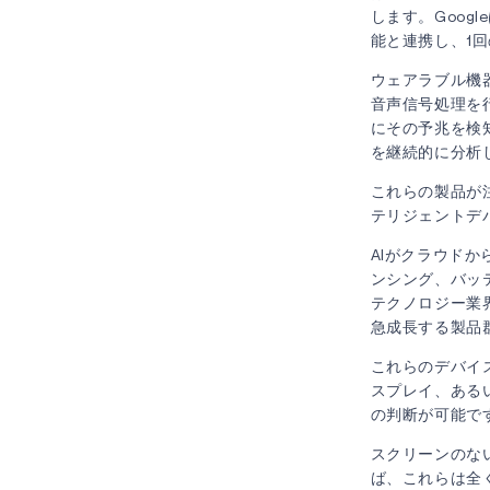
します。Googl
能と連携し、1
ウェアラブル機
音声信号処理を
にその予兆を検
を継続的に分析
これらの製品が
テリジェントデ
AIがクラウド
ンシング、バッ
テクノロジー業
急成長する製品
これらのデバイ
スプレイ、ある
の判断が可能で
スクリーンのな
ば、これらは全