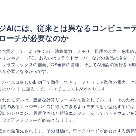
ンのないAIデバイスが、テクノロジーにおける次の主要な成長カテゴ
ジAIには、従来とは異なるコンピュー
ローチが必要なのか
アの本質として、より多くの―演算能力、メモリ、処理の余力―を求め
フォンやノートPC、あるいはクラウドサーバーなどの製品の場合、
。グラフィックスの描画、OS全体の管理、そしてAI推論の実行を同
スが必要となるからです。
デバイスは厳しい制約下で動作しており、ミリワット単位の電力、ク
リの1バイトに至るまで、すべてにコストがかかります。
されたモデルは、豊富な計算リソースを前提としています。そのため
制約のあるエッジデバイスに導入できるようモデルを小型化するには
設計のシリコン、最適化された推論エンジン、そしてハードウェアを
トウェアスタック―が必要となります。
確さが最優先されます。その目標は、ワークロードが必要とする演算