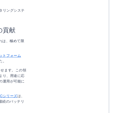
タリングシステ
の貢献
れは、極めて限
y）プラットフォーム
た。
作させます。この領
より、用途に応
の運用が可能に
s SoCシリーズ
は、
接続のバッテリ