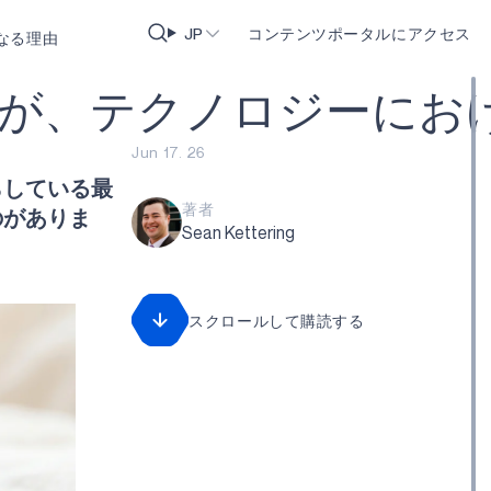
JP
コンテンツポータルにアクセス
なる理由
が
、
テ
ク
ノ
ロ
ジ
ー
に
お
Jun 17. 26
らしている最
著者
のがありま
Sean Kettering
スクロールして購読する