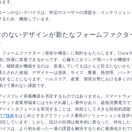
みます。
リーンのないデバイスは、特定のユーザーの課題を、インテリジェン
するため、機能しています。
ンのないデザインが新たなフォームファクタ
み
フォームファクター（形状や構造）に制約をもたらします。Oura R
指に快適に装着できるからです。心臓モニタリング用パッチが機能す
す。補聴器が機能するのは、装着していてもほとんど目立たないから
導入された途端、デザイナーは形状、サイズ、重量、熱管理、バッテ
面することになります。ヘルスケア、産業、環境分野における多くの
避けて通れない課題です。
ディスプレイ搭載機器を否定するものではありません。スマートウォ
クテッド産業用端末にはそれぞれ厳しい要件があり、超低消費電力で
ザーインタフェースを実現することは、依然として大きな技術的課題です
POT™技術
をはじめとするグラフィックス重視のソリューションを提供
対応しています。しかし、設計の目標は根本的に異なった、特化した
バイスは、より的を絞った一連の課題を解決するために最適化されて