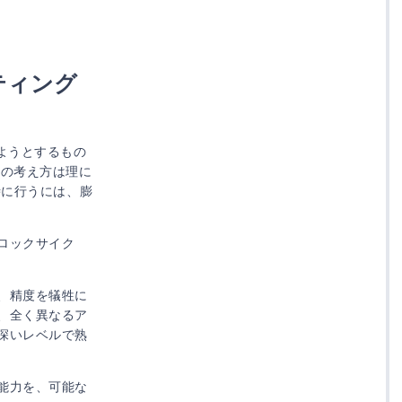
リーとなる
ティング
ようとするもの
その考え方は理に
時に行うには、膨
ロックサイク
、精度を犠牲に
、全く異なるア
深いレベルで熟
能力を、可能な