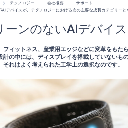
テクノロジー
会社概要
サポート
グ
いAIデバイスが、テクノロジーにおける次の主要な成長カテゴリーと
リ
ー
ン
の
な
い
A
I
デ
バ
イ
ス
blueSPOT
ブログ
コンテンツ・ポータル
エッジ
graphiqSPOT
採用情報
用語集
OK
、フィットネス、産業用エッジなどに変革をもた
neuralSPOT
お問合せ
オンラインサポート
設計の中には、ディスプレイを搭載していないも
ル
secureSPOT
イベント
パートナー
、それはよく考えられた工学上の選択なのです。
SPOT
投資家向け情報
リソース
turboSPOT
ニュース
ビデオライブラリー
サクセスストーリー
購入先
なぜ Ambiq なのか
よくあるご質問
エッジAIとは？