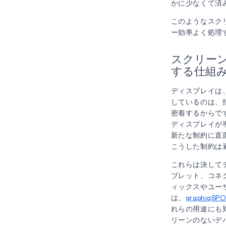
かに少なくて済
このようなスク
ー効率よく処理
スクリー
する仕組
ディスプレイは、
しているのは、
密着するからで
ディスプレイが
新たな制約に直
こうした制約は
これらは決して
ブレット、コネ
ィックスやユー
は、
graphiqS
れらの用途にも
リーンのないデ