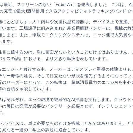
eは最近、スクリーンのない「Fitbit Air」を発表しました。これは、
回の充電で最大1週間使用できるアクティビティトラッキングバンドで
器にとどまらず、人工内耳や次世代型補聴器は、デバイス上で直接、
行います。工場設備に組み込まれた産業用振動センサーは、機械の故
知します。また、環境モニタリングシステムは、エッジ側で大気質や
します。
注目に値するのは、単に画面がないということだけではありません。
バイスの設計における、より大きな転換を表しています。
からエッジへと移行する中、メーカーはディスプレイ重視の体験よりも
テリー寿命の延長、そして目立たない形状を優先するようになってい
界のリーダーにとって、この転換は、超低消費電力のエッジAIを中心
群の台頭を示唆しています。
スはそれぞれ、エッジ環境で継続的なAI推論を実行します。クラウド
いは毎日の充電が必要なバッテリーを必要とせず、インテリジェント
す。
いデバイスは、単に必要なものだけを搭載したAIではありません。ど
く異なる一連の工学上の課題に適合しています。