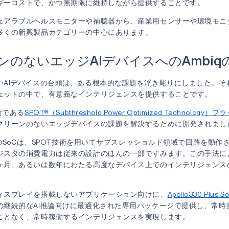
ギーコストで、かつ無期限に維持しながら提供することです。
ェアラブルヘルスモニターや補聴器から、産業用センサーや環境モニ
多くの新興製品カテゴリーの中心にあります。
ンのないエッジAIデバイスへのAmbiq
いAIデバイスの台頭は、ある根本的な課題を浮き彫りにしました。そ
ェットの中で、有意義なインテリジェンスを提供することです。
術である
SPOT®（Subthreshold Power Optimized Technolog
クリーンのないエッジデバイスの課題を解決するために開発されまし
ーズのSoCは、SPOT技術を用いてサブスレッショルド領域で回路を動
ジスタの消費電力は従来の設計のほんの一部ですみます。この手法に
ヶ月、あるいは数年にわたる高度なデバイス上でのインテリジェンス
ィスプレイを搭載しないアプリケーション向けに、
Apollo330 Plu
の継続的なAI推論向けに最適化された専用パッケージで提供し、常時
ことなく、常時稼働するインテリジェンスを実現します。