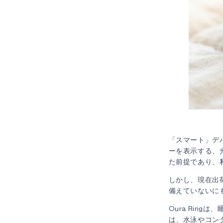
スクリー
理由 3
「スマート」デ
ーを表示する、
た前提であり、
しかし、現在出
備えていないに
Oura Rin
は、水泳やコン