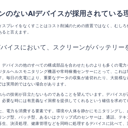
ンのないAIデバイスが採用されている
ィスプレイをなくすことはコスト削減のための措置ではなく、むしろ
あると言えます。
デバイスにおいて、スクリーンがバッテリー
、デバイスの他のすべての構成部品を合わせたものよりも多くの電力
ジタルヘルスモニタリング機器や常時稼働センサーにとって、これは
す。毎日の充電により、重要なデータの収集が途切れたり、大規模な
では実用的ではない場合があります。
れらの技術が目立たないものであることを望んでいます。デバイスが
、必要な時には有意義なイ洞察を提供してくれるという確信を求めて
た、電力を消費する要素です。環境や人体を静かにモニタリングし、
リング型、パッチ型、あるいはクリップ式のセンサーは、通話、テキ
楽再生、決済処理、健康管理などを同時に処理するデバイスに比べて、