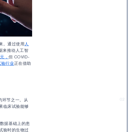
来。通过使用
人
据来推动人工智
美元，
但 COVID-
试验行业
正在借助
02
的环节之一。从
果临床试验能够
史数据基础上的患
试验时的生物过