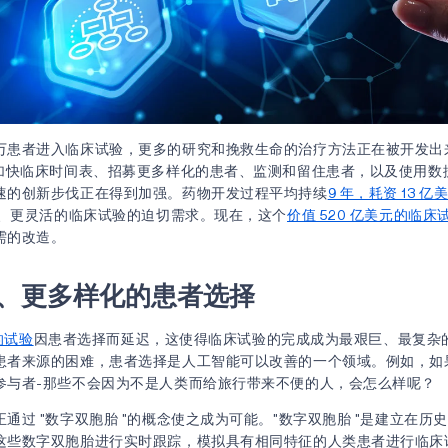
万患者进入临床试验，更多的研究和挽救生命的治疗方法正在被开发出
加快临床时间表、招募更多样化的患者、监测和留住患者，以及使用数
速的创新步伐正在得到加强。药物开发过程平均持续
9 年，耗资 13 亿
更快、更灵活的临床试验的迫切需求。现在，这个
价值 520 亿美元的临床
需的改造。
、更多样化的患者选择
 的试验
因患者选择而延迟，这使得临床试验的完成成为最艰巨、最复杂
患者来源的困难，患者选择是人工智能可以改善的一个领域。例如，如
参与者-那些不会因为不是人类而给旅行带来不便的人，会怎么样呢？
通过 "数字双胞胎 "的概念使之成为可能。"数字双胞胎 "是建立在历
这些数字双胞胎进行实时跟踪，模拟具有相同特征的人类患者进行临床