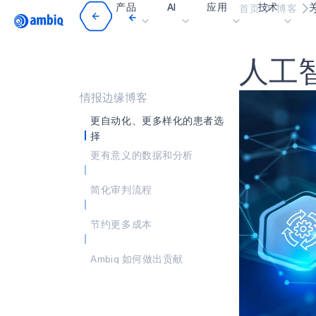
产品
AI
应用
技术
首页
博客
Video title
人
工
医疗健康
blueSPOT
博
工业边缘
graphiqSPOT
职
情报边缘博客
智能遥控器
neuralSPOT
让
更自动化、更多样化的患者选
择
智能家居和楼宇
secureSPOT
活
更有意义的数据和分析
智能卡
SPOT
投
简化审判流程
可穿戴设备
turboSPOT
消
游戏
合
节约更多成本
可听戴设备
为何
Ambiq 如何做出贡献
什