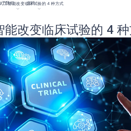
关于我们
支持
人工智能改变临床试验的 4 种方式
智
能
改
变
临
床
试
验
的
4
种
客
内容门户网站
业生涯
术语表
OK
我们共创未来
在线支持
动
我们的合作伙伴
资者关系
资源
息
视频资料库
作伙伴关系的成功亮点
购买地点
选择 Ambiq
常见问题
么是边缘 AI？