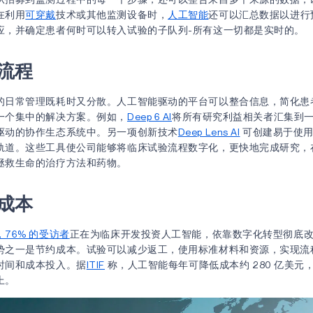
在利用
可穿戴
技术或其他监测设备时，
人工智能
还可以汇总数据以进行
应，并确定患者何时可以转入试验的子队列-所有这一切都是实时的。
流程
的日常管理既耗时又分散。人工智能驱动的平台可以整合信息，简化患
一个集中的解决方案。例如，
Deep 6 AI
将所有研究利益相关者汇集到
驱动的协作生态系统中。另一项创新技术
Deep Lens AI
可创建易于使用
轨道。这些工具使公司能够将临床试验流程数字化，更快地完成研究，
拯救生命的治疗方法和药物。
成本
76% 的受访者
正在为临床开发投资人工智能，依靠数字化转型彻底
势之一是节约成本。试验可以减少返工，使用标准材料和资源，实现流
时间和成本投入。据
ITIF
称，人工智能每年可降低成本约 280 亿美元
上。