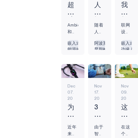
疗机构有机会借
超
人
我
助人工智能和环
低
工
们
境智能（AmI）等
功
智
如
辅助技术，为患
Ambiq
随着
联网
耗
能
何
者提供更好的护
和
人们
设备
芯
等
实
理，并改善患者
KoruLab
对健
正变
片
技
现
嵌入式
阿波罗
嵌入式
的治疗效果。
合作
身追
得越
能源效率
早期检测
边缘人
上
术
边
2021 年，90% 的
开发
踪器
来越
可穿戴设备
嵌入式
边缘设
的
如
缘
医疗机构采用了
Apollo4，
和可
智
电池供电
预防
永远在
人工智能，而
强
何
设
为使
穿戴
能，
COVID-19
边缘
COVID-19 之前仅
大
改
备
用
技术
越来
边缘人工智能
始终聆
为 47%，这表明
图
变
的
Ambiq
等产
越能
边缘设备
先进技术的快速
Dec
Nov
Nov
硬件
品的
够做
边缘
形
纺
智
应用将彻底改变
07.
17.
09.
电池供电
的设
需求
出实
功
织
能
医疗行业。 什么
20
20
20
生物识别
备制
不断
时决
能-
业
化
是环境智能？ 作
造商
增
策。
为
3
这
可
为信息技术的新
带来
加，
得益
什
医
项
能
发展，AMI 有可
业界
对智
于物
么
疗
技
吗？
能进一步改变医
领先
能纺
联网
近年
由于
在这
医
保
术
疗保健行业。 环
的电
织品
技术
来，
智能
个后
疗
健
将
境智能建立在灵