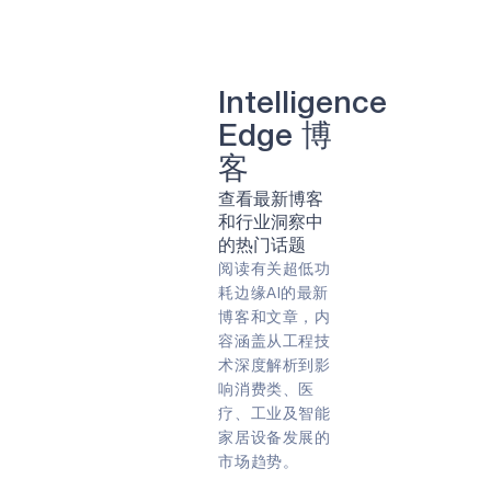
清洁能源
牙科
可持续性
牙科
太阳能
智能种植牙
计算机视觉
人工智能
照相机
肺部疾病
智能眼镜
转速
农业
Intelligence
农业技术
农业技术
Edge 博
远程病人监护
游戏
虚拟现实（VR）
客
能量收集
阿波罗
查看最新博客
合作伙伴
专家问答
指纹
和行业洞察中
早期检测
智能带
嵌入式
的热门话题
遥控器
预防
物联网
阅读有关超低功
能源效率
预防性维护
耗边缘AI的最新
智能手表
COVID-19
智能卡
边缘人工智能
博客和文章，内
边缘设备
永远在线
容涵盖从工程技
智能家居
人工智能
边缘
术深度解析到影
可穿戴设备
始终聆听
响消费类、医
电池供电
生物识别
音频
疗、工业及智能
声音
健身追踪器
家居设备发展的
语音指令
市场趋势。
Green energy
Sport