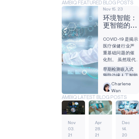
AMBIQ FEATURED BLOG POSTS
Nov 15. 23
环境智能：
更智能的医
疗保健处方
COVID-19 是揭示
医疗保健行业严
重基础问题的催
化剂。 虽然现代
化和物联网
早期检测
嵌入式
（IoT）的应用已
预防
边缘人工智能
经开始，但许多
人工智能
边缘
Charlene
医院和医疗机构
可穿戴设备
Wan
仍在使用过时的
AMBIQ LATEST BLOG POSTS
传统系统，得不
到最新技术进步
的支持。 现在，
在过去几年里人
Nov
Apr
Dec
工智能的应用已
03.
28.
14.
达十年之久，医
21
21
20