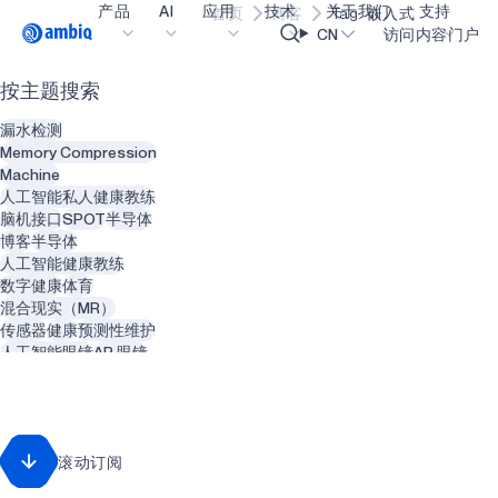
产品
AI
应用
技术
关于我们
支持
首页
博客
Tag: 嵌入式
Video title
CN
访问内容门户
按主题搜索
医疗健康
blueSPOT
博客
内容门户网
OK
漏水检测
工业边缘
graphiqSPOT
职业生涯
术语表
Memory Compression
Machine
智能遥控器
neuralSPOT
让我们共创未来
在线支持
人工智能私人健康教练
脑机接口
SPOT
半导体
智能家居和楼宇
secureSPOT
活动
我们的合作
博客
半导体
人工智能健康教练
智能卡
SPOT
投资者关系
资源
数字健康
体育
混合现实（MR）
可穿戴设备
turboSPOT
消息
视频资料库
传感器
健康
预测性维护
游戏
合作伙伴关系的成功亮点
购买地点
人工智能眼镜
AR 眼镜
动物
智能建筑
可听戴设备
为何选择 Ambiq
常见问题
增强现实（AR）
精神健康
智能服装
什么是边缘 AI？
回收利用
废物管理
滚动订阅
智能热水器
管道系统
可再生能源
牙医