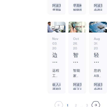
池续
和智
的进
物联
手机
流行
可
行
永
敏、反应迅速的
阿波罗
早期检测
阿波罗
航时
能服
步，
网市
和物
病时
早期检测
智能带
合作伙
穿
业
远
电子环境概念之
间和
装的
边缘
场的
联网
代，
智能带
嵌入式
嵌入式
上，代表着智能
戴
边
改
最生
需求
设备
发展
（IoT）
运动
嵌入式
预防
能源效
计算的未来。 环
设
缘
变
动的
也随
可以
可谓
等边
和体
预防
能源效率
智能手
境智能是指在物
备
管
我
用户
之增
在设
如滚
缘设
育锻
智能手表
智能手表
边缘人
理环境中嵌入不
界面
加。
备本
是
理
们
雪球
备的
炼变
COVID-19
COVID-19
边缘设
引人注目的非接
创建
根据
身处
Nov
Oct
Aug
般迅
兴
得更
电池供电
边缘人工智能
医
面
打
触式传感器，开
03.
26.
31.
功
最近
理数
边缘设备
猛。
起，
加困
疗
临
高
创智能护理设施
20
20
20
永远在线
能。
的一
据，
预计
我们
难。
领
的
尔
的新时代。...
电池供电
传统
份市
而无
到
的世
户外
边
智
轻
域
挑
夫
观念
场报
需将
2025
界变
活动
缘
能
松
物
战
的
告诉
告，
信息
年，
得更
受到
智
家
升
联
方
我
到
发送
全球
加紧
限
远程
智能
您的
能
居：
级
网
式
们，
2025
到云
医疗
密相
制，
工作
家居
ASIC
如
用
至
的
要提
年，
端。
保健
连。
许多
和在
技术
设计
何
物
22
嵌入式
阿波罗
阿波罗
未
供生
全球
边缘
物联
无论
健身
家办
有时
是否
遥控器
嵌入式
合作伙
改
联
纳
来？
动的
智能
计算
网市
是通
房关
公
也被
需要
能源效率
边缘设备
嵌入式
善
网
米
图
纺织
可为
场规
过与
闭，
（WFH）
称为
尽可
边缘人工智能
永远在线
能源效
全
改
工
形，
品市
设备
模将
智能
社会
并不
家庭
能低
永远在线
音频
边缘人
1
2
...
3
需要
场规
提供
职
善
艺
增长
家居
距