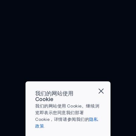
先的
型的
康和
19 大
数据
动。
即使
够操
提供
高能
纺织
医疗
流行
的处
然
在疫
作联
了一
效处
业。
设备
的影
理、
而，
情过
网设
个令
理器
现
等。
响。
传
打高
去之
备，
人信
解决
在，
根据
无论
输、
尔夫
后，
通常
服的
方
大多
麦肯
如
存
并不
员工
是通
选
案）
数纺
锡的
何，
储。
像看
在家
过手
择。
和
织厂
报
可穿
然
起来
工作
机或
我们
Koru
都有
告，
戴设
而，
那么
的比
其他
看到
先进
计算
到
备的
边缘
容
例也
联网
许多
的开
机化
2025
需求
设备
易，
可能
设备
曾经
发平
的机
年，
将继
也在
尤其
会更
上的
使用
台，
器，
边缘
续上
推动
是当
高。
智能
28
现在
这些
人工
升，
医疗
你没
近年
家居
纳
我们的网站使用
只需
机器
智能
这要
保健
有球
来，
应用
米、
Cookie
少量
在大
在11
归功
等其
场经
我们
程序
40
我们的网站使用 Cookie。继续浏
电力
量创
个行
于消
他重
验的
开始
进行
纳米
览即表示您同意我们部署
预算
造特
业中
费者
要行
时
依赖
操
及以
Cookie，详情请参阅我们的
隐私
即可
定设
有
对健
业的
候。
笔记
作。
上工
政策.
实现
计方
100
身的
数字
即使
本电
一般
艺的