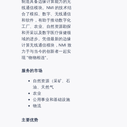
制造具备边缘计算能力的无
国家/地区
线通信模块。NMI 的技术结
合了模拟、数字、无线通信
和软件，有助于推动数字化
留言
工厂、农业、自然资源勘探
和开采以及数字医疗保健领
域的进步。凭借最新的边缘
计算无线通信模块，NMI 致
力于与当今的创新者一起实
现 "物物相连"。
服务的市场
自然资源（采矿、石
我同意
隐私政策
油、天然气
农业
公用事业和基础设施
物流
发送
主要优势