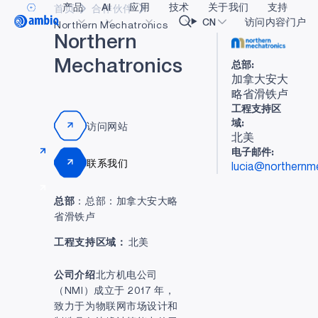
产品
AI
应用
技术
关于我们
支持
首页
合作伙伴
Video title
CN
访问内容门户
Northern Mechatronics
N
o
r
t
h
e
r
n
总部:
M
e
c
h
a
t
联系我们
r
o
n
i
c
s
医疗健康
blueSPOT
博客
内容门户网
OK
加拿大安大
姓名
略省滑铁卢
工业边缘
graphiqSPOT
职业生涯
术语表
工程支持区
智能遥控器
neuralSPOT
让我们共创未来
在线支持
域:
访问网站
姓氏
北美
智能家居和楼宇
secureSPOT
活动
我们的合作
电子邮件:
联系我们
lucia@northernm
智能卡
SPOT
投资者关系
资源
公司
可穿戴设备
turboSPOT
消息
视频资料库
总部
：总部：加拿大安大略
省滑铁卢
游戏
合作伙伴关系的成功亮点
购买地点
工作电子邮件
工程支持区域：
北美
可听戴设备
为何选择 Ambiq
常见问题
什么是边缘 AI？
公司介绍
北方机电公司
电话号码
（NMI）成立于 2017 年，
致力于为物联网市场设计和