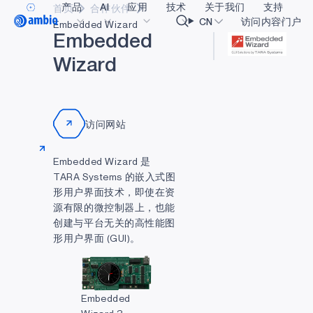
产品
AI
应用
技术
关于我们
支持
首页
合作伙伴
Video title
CN
访问内容门户
Embedded Wizard
E
m
b
e
d
d
e
d
W
i
z
a
r
d
医疗健康
blueSPOT
博客
内容门户网
OK
工业边缘
graphiqSPOT
职业生涯
术语表
智能遥控器
neuralSPOT
让我们共创未来
在线支持
访问网站
智能家居和楼宇
secureSPOT
活动
我们的合作
Embedded Wizard 是
智能卡
SPOT
投资者关系
资源
TARA Systems 的嵌入式图
形用户界面技术，即使在资
可穿戴设备
turboSPOT
消息
视频资料库
源有限的微控制器上，也能
游戏
合作伙伴关系的成功亮点
购买地点
创建与平台无关的高性能图
形用户界面 (GUI)。
可听戴设备
为何选择 Ambiq
常见问题
什么是边缘 AI？
Embedded