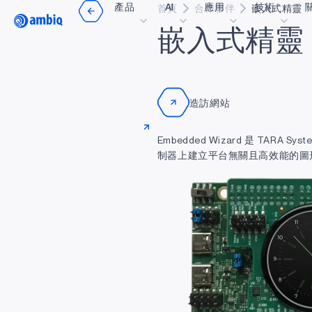
產品
AI
應用
技術
首頁
合作夥伴
嵌入式精靈
Video title
嵌
入
式
精
靈
醫療保健
blueSPOT
部
工業邊緣
graphiqSPOT
職
造訪網站
智能遙控器
neuralSPOT
讓
Embedded Wizard 是 TARA
智慧家庭和建築
secureSPOT
活
制器上建立平台無關且高效能的圖形
智慧卡
SPOT
投
可穿戴設備
turboSPOT
訊
遊戲
合
耳戴式裝置
為什
什