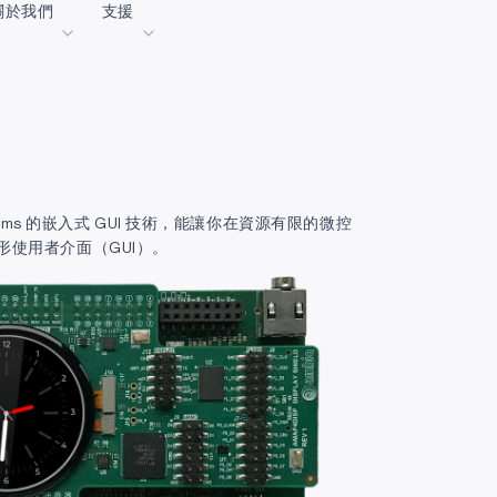
關於我們
支援
落格
內容入口網站
業
詞彙表
OK
我們共同建設未來
線上支援
 Systems 的嵌入式 GUI 技術，能讓你在資源有限的微控
動
我們的合作夥伴
使用者介面（GUI）。
資者關係
資源
息
影像資料庫
作成功亮點
購買地點
麼選擇 Ambiq
常見問題
麼是邊緣 AI？