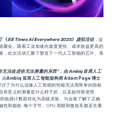
留言
加了《
EE Times AI Everywhere 2025》虚拟活动
，这
级聚会。随着工业加速向速度更快、成本效益更高的
展，此次活动汇聚了塑造下一代人工智能的芯片、系
无法改进你无法测量的东西"，由 Ambiq 首席人工
我同意
隐私政策
。
由
Ambiq 首席人工智能架构师 Adam Page 博士
士探讨了为什么边缘人工智能的性能无法用简单的指标
说有意义的测量是什么样子的，以及如何将使用
x®-M55 上的低级计数器转化为高级决策。与会者了解了正确
发送
性和能效-每个字节、CPU 周期和微焦耳都至关重