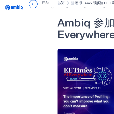
产品
AI
应用
技术
填写并提交以下表
首页
活动
Ambiq 参加 EE T
Video title
"Ambiq 参加 EE Ti
"Ambiq 参加
Everywhere 202
A
m
b
i
q
参
医疗健康
blueSPOT
博
料
E
v
e
r
y
w
h
e
r
工业边缘
graphiqSPOT
职
智能遥控器
neuralSPOT
让
智能家居和楼宇
secureSPOT
活
智能卡
SPOT
投
可穿戴设备
turboSPOT
消
游戏
合
可听戴设备
为何
什