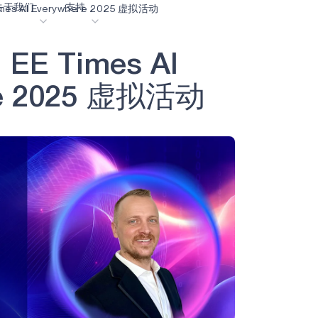
关于我们
支持
格以访问
imes AI Everywhere 2025 虚拟活动
mes AI
姓名
 EE Times AI Everywhere 
5 虚拟活动" 资
加
E
E
T
i
m
e
s
A
I
客
内容门户网站
材料
姓氏
e
2
0
2
5
虚
拟
活
动
业生涯
术语表
OK
我们共创未来
在线支持
公司
动
我们的合作伙伴
资者关系
资源
工作电子邮件
息
视频资料库
作伙伴关系的成功亮点
购买地点
电话号码
选择 Ambiq
常见问题
么是边缘 AI？
国家/地区