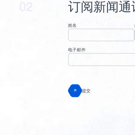
02
订
阅
新
闻
通
姓名
电子邮件
提交