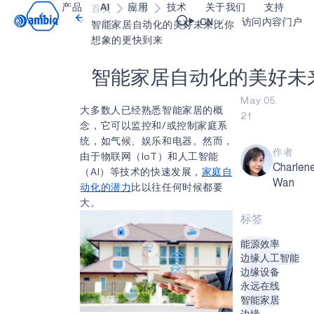
产品
AI
应用
技术
关于我们
支持
首页
博客
Video title
CN
访问内容门户
智能家居自动化的美好未来比你
想象的更快到来
医疗健康
blueSPOT
博客
内容门户网
OK
智
能
家
居
自
动
化
的
美
好
未
工业边缘
graphiqSPOT
职业生涯
术语表
May 05.
大多数人已经熟悉智能家居的概
21
智能遥控器
neuralSPOT
让我们共创未来
在线支持
念，它可以监控和/或控制家庭系
统，如气候、娱乐和电器。然而，
智能家居和楼宇
secureSPOT
活动
我们的合作
作者
由于物联网（IoT）和人工智能
Charlen
智能卡
SPOT
投资者关系
资源
（AI）等技术的快速发展，
家庭自
Wan
动化的潜力
比以往任何时候都要
可穿戴设备
turboSPOT
消息
视频资料库
大。
标签
游戏
合作伙伴关系的成功亮点
购买地点
能源效率
可听戴设备
为何选择 Ambiq
常见问题
边缘人工智能
什么是边缘 AI？
边缘设备
永远在线
智能家居
边缘