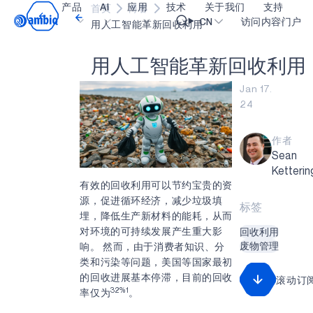
产品
AI
应用
技术
关于我们
支持
首页
博客
Video title
CN
访问内容门户
用人工智能革新回收利用
用
人
工
智
能
革
新
回
收
利
用
医疗健康
blueSPOT
博客
内容门户网
OK
Jan 17.
工业边缘
graphiqSPOT
职业生涯
术语表
24
智能遥控器
neuralSPOT
让我们共创未来
在线支持
作者
智能家居和楼宇
secureSPOT
活动
我们的合作
Sean
智能卡
SPOT
投资者关系
资源
Ketterin
有效的回收利用可以节约宝贵的资
可穿戴设备
turboSPOT
消息
视频资料库
源，促进循环经济，减少垃圾填
标签
埋，降低生产新材料的能耗，从而
游戏
合作伙伴关系的成功亮点
购买地点
对环境的可持续发展产生重大影
回收利用
可听戴设备
为何选择 Ambiq
常见问题
废物管理
响。 然而，由于消费者知识、分
类和污染等问题，美国等国家最初
什么是边缘 AI？
的回收进展基本停滞，目前的回收
滚动订
32%1
率仅为
。