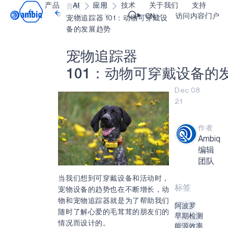
产品
AI
应用
技术
关于我们
支持
首页
博客
Video title
CN
访问内容门户
宠物追踪器 101：动物可穿戴设
备的发展趋势
医疗健康
blueSPOT
博客
内容门户网
OK
宠
物
追
踪
器
工业边缘
graphiqSPOT
职业生涯
术语表
1
0
1
：
动
物
可
穿
戴
设
备
的
智能遥控器
neuralSPOT
让我们共创未来
在线支持
Dec 08.
21
智能家居和楼宇
secureSPOT
活动
我们的合作
智能卡
SPOT
投资者关系
资源
作者
Ambiq
可穿戴设备
turboSPOT
消息
视频资料库
编辑
游戏
合作伙伴关系的成功亮点
购买地点
团队
当我们想到可穿戴设备和活动时，
可听戴设备
为何选择 Ambiq
常见问题
标签
宠物设备的趋势也在不断增长，动
什么是边缘 AI？
物和宠物追踪器就是为了帮助我们
阿波罗
随时了解心爱的毛茸茸的朋友们的
早期检测
情况而设计的。
能源效率