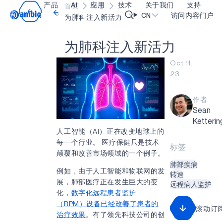
产品
AI
应用
技术
关于我们
支持
首页
博客
Video title
CN
访问内容门户
为肺科注入新活力
为
肺
科
注
入
新
活
力
医疗健康
blueSPOT
博客
内容门户网
OK
Oct 11.
工业边缘
graphiqSPOT
职业生涯
术语表
23
智能遥控器
neuralSPOT
让我们共创未来
在线支持
作者
智能家居和楼宇
secureSPOT
活动
我们的合作
Sean
智能卡
SPOT
投资者关系
资源
Ketterin
人工智能（AI）正在改变地球上的
可穿戴设备
turboSPOT
消息
视频资料库
每一个行业。 医疗保健只是技术
标签
颠覆和改善市场领域的一个例子。
游戏
合作伙伴关系的成功亮点
购买地点
肺部疾病
例如，由于人工智能和物联网的发
可听戴设备
为何选择 Ambiq
常见问题
转速
展，肺部医疗正在发生巨大的变
远程病人监护
什么是边缘 AI？
化，
数字化远程患者监护
（RPM）设备已经改善了患者的
滚动订
治疗效果
。有了领先科技公司的创