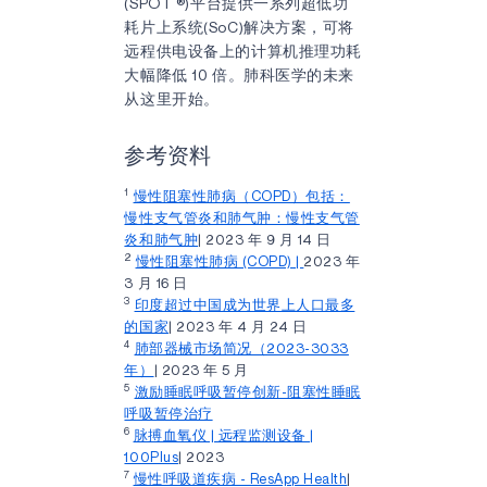
(SPOT ®
)
平台提供一系列超低功
耗
片上系统
(SoC)解决方案，可将
远程供电设备上的计算机推理功耗
大幅降低 10 倍。肺科医学的未来
从这里开始。
参考资料
1
慢性阻塞性肺病（COPD）包括：
慢性支气管炎和肺气肿：慢性支气管
炎和肺气肿
| 2023 年 9 月 14 日
2
慢性阻塞性肺病 (COPD) |
2023 年
3 月 16 日
3
印度超过中国成为世界上人口最多
的国家
| 2023 年 4 月 24 日
4
肺部器械市场简况（2023-3033
年）
| 2023 年 5 月
5
激励睡眠呼吸暂停创新-阻塞性睡眠
呼吸暂停治疗
6
脉搏血氧仪 | 远程监测设备 |
100Plus
| 2023
7
慢性呼吸道疾病 - ResApp Health
|