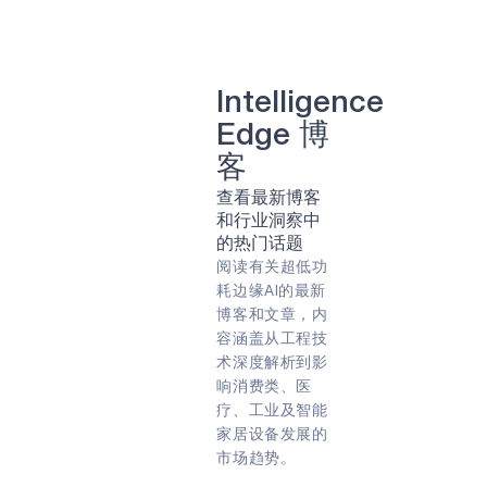
清洁能源
牙科
可持续性
牙科
太阳能
智能种植牙
计算机视觉
人工智能
照相机
肺部疾病
智能眼镜
转速
农业
Intelligence
农业技术
农业技术
Edge 博
远程病人监护
游戏
虚拟现实（VR）
客
能量收集
阿波罗
查看最新博客
合作伙伴
专家问答
指纹
和行业洞察中
早期检测
智能带
嵌入式
的热门话题
遥控器
预防
物联网
阅读有关超低功
能源效率
预防性维护
耗边缘AI的最新
智能手表
COVID-19
智能卡
边缘人工智能
博客和文章，内
边缘设备
永远在线
容涵盖从工程技
智能家居
人工智能
边缘
术深度解析到影
可穿戴设备
始终聆听
响消费类、医
电池供电
生物识别
音频
疗、工业及智能
声音
健身追踪器
家居设备发展的
语音指令
市场趋势。
Green energy
Sport