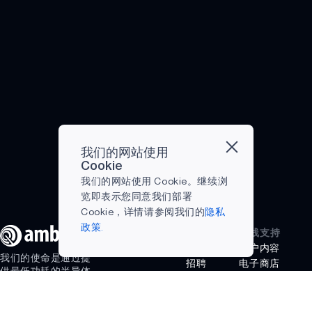
一个分支领域，
它利用计算机和
系统从图像中收
集有意义的信
息。计算机视觉
从图像中推断数
据，从而做出决
策。其最终目标
是正确识别物体
和人，从而采取
我们的网站使用
Cookie
适当的行动，例
我们的网站使用 Cookie。继续浏
如自动驾驶汽车
览即表示您同意我们部署
避开人行道上的
Cookie，详情请参阅我们的
隐私
行人，或准确识
政策.
别可以解锁手机
公司名称
在线支持
的智能手机用
博客
门户内容
我们的使命是通过提
户。 计算机视觉
招聘
电子商店
供最低功耗的半导体
如何工作？...
联系我们
常见问题
解决方案，让智能
活动
术语表
（人工智能 (AI) 及其
投资者关
在线支持
他）无处不在。