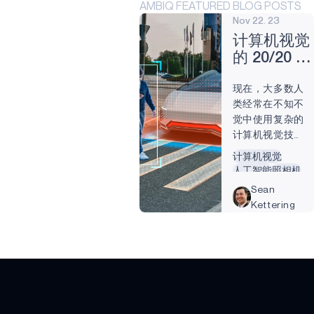
AMBIQ FEATURED BLOG POSTS
Nov 22. 23
计算机视觉
的 20/20 展
望
现在，大多数人
类经常在不知不
觉中使用复杂的
计算机视觉技
术。 过去需要密
计算机视觉
码或指纹的密码
人工智能
照相机
验证等功能，现
Sean
在只需看一眼智
Kettering
能手机即可完
成。 40%的美国
人每天至少使用
一个应用程序来
使用面部生物识
别和面部识别技
术，而在 18 至34