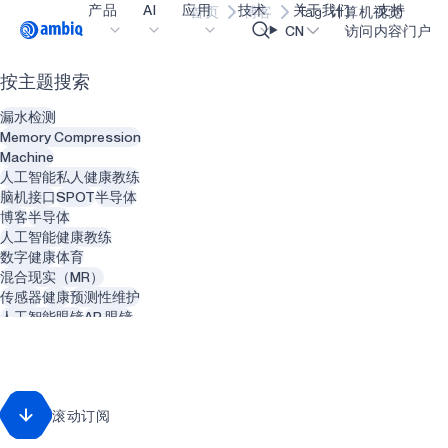
产品
AI
应用
技术
关于我们
支持
首页
博客
Tag: 计算机视觉
Video title
CN
访问内容门户
按主题搜索
医疗健康
blueSPOT
博客
内容门户网
OK
漏水检测
工业边缘
graphiqSPOT
职业生涯
术语表
Memory Compression
Machine
智能遥控器
neuralSPOT
让我们共创未来
在线支持
人工智能私人健康教练
脑机接口
SPOT
半导体
智能家居和楼宇
secureSPOT
活动
我们的合作
博客
半导体
人工智能健康教练
智能卡
SPOT
投资者关系
资源
数字健康
体育
混合现实（MR）
可穿戴设备
turboSPOT
消息
视频资料库
传感器
健康
预测性维护
游戏
合作伙伴关系的成功亮点
购买地点
人工智能眼镜
AR 眼镜
动物
智能建筑
可听戴设备
为何选择 Ambiq
常见问题
增强现实（AR）
精神健康
智能服装
什么是边缘 AI？
回收利用
废物管理
滚动订阅
智能热水器
管道系统
可再生能源
牙医