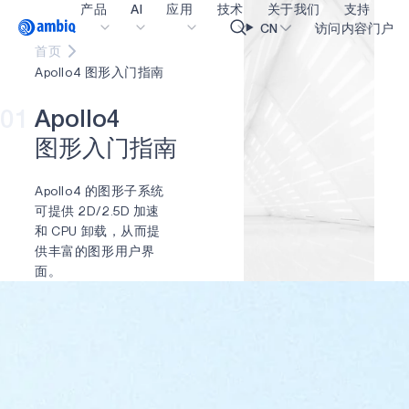
产品
AI
应用
技术
关于我们
支持
Video title
CN
访问内容门户
首页
填写并提交下表，获取 Apollo4
Apollo4 图形入门指南
医疗健康
blueSPOT
博客
内容门户网
OK
Graphics 入门指南
01
A
p
o
l
l
o
4
工业边缘
graphiqSPOT
职业生涯
术语表
图
形
入
门
指
南
智能遥控器
neuralSPOT
让我们共创未来
在线支持
姓名
智能家居和楼宇
secureSPOT
活动
我们的合作
Apollo4 的图形子系统
可提供 2D/2.5D 加速
姓氏
智能卡
SPOT
投资者关系
资源
和 CPU 卸载，从而提
供丰富的图形用户界
可穿戴设备
turboSPOT
消息
视频资料库
面。
公司
游戏
合作伙伴关系的成功亮点
购买地点
可听戴设备
为何选择 Ambiq
常见问题
工作电子邮件
什么是边缘 AI？