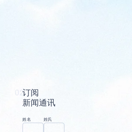
发送
02
订
阅
新
闻
通
讯
姓名
姓氏