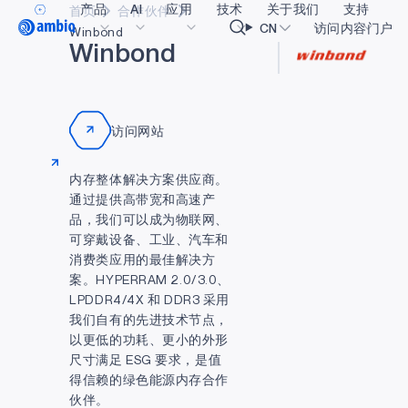
产品
AI
应用
技术
关于我们
支持
首页
合作伙伴
Video title
CN
访问内容门户
Winbond
W
i
n
b
o
n
d
医疗健康
blueSPOT
博客
内容门户网
OK
工业边缘
graphiqSPOT
职业生涯
术语表
访问网站
智能遥控器
neuralSPOT
让我们共创未来
在线支持
内存整体解决方案供应商。
智能家居和楼宇
secureSPOT
活动
我们的合作
通过提供高带宽和高速产
品，我们可以成为物联网、
智能卡
SPOT
投资者关系
资源
可穿戴设备、工业、汽车和
可穿戴设备
turboSPOT
消息
视频资料库
消费类应用的最佳解决方
案。HYPERRAM 2.0/3.0、
游戏
合作伙伴关系的成功亮点
购买地点
LPDDR4/4X 和 DDR3 采用
可听戴设备
为何选择 Ambiq
常见问题
我们自有的先进技术节点，
以更低的功耗、更小的外形
什么是边缘 AI？
尺寸满足 ESG 要求，是值
得信赖的绿色能源内存合作
伙伴。