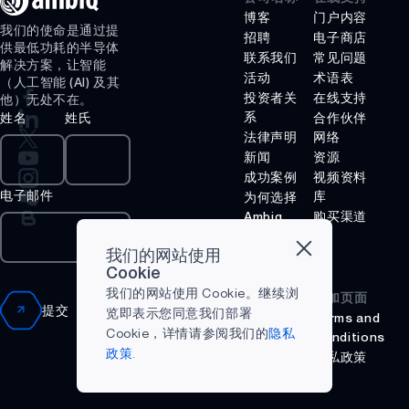
博客
门户内容
我们的使命是通过提
招聘
电子商店
供最低功耗的半导体
联系我们
常见问题
解决方案，让智能
活动
术语表
（人工智能 (AI) 及其
投资者关
在线支持
他）无处不在。
系
姓名
姓氏
合作伙伴
法律声明
网络
新闻
资源
成功案例
视频资料
电子邮件
库
为何选择
Ambiq
购买渠道
什么是边
缘 AI？
我们的网站使用
Cookie
我们的网站使用 Cookie。继续浏
附加页面
提交
览即表示您同意我们部署
Terms and
Cookie，详情请参阅我们的
隐私
Conditions
政策.
隐私政策