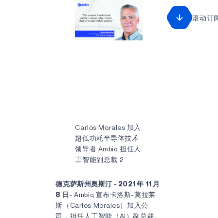
滚动订
Carlos Morales 加入
超低功耗半导体技术
领导者 Ambiq 担任人
工智能副总裁 2
德克萨斯州奥斯汀 - 2021 年 11 月
8 日
- Ambiq 宣布卡洛斯-莫拉莱
斯（Carlos Morales）加入公
司，担任人工智能（AI）副总裁。