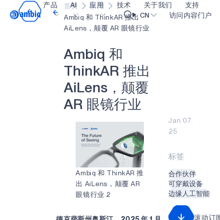
产品
AI
应用
技术
关于我们
支持
首页
新闻
Video title
CN
访问内容门户
Ambiq 和 ThinkAR 推出
AiLens，颠覆 AR 眼镜行业
医疗健康
blueSPOT
博客
内容门户网
OK
A
m
b
i
q
和
工业边缘
graphiqSPOT
职业生涯
术语表
T
h
i
n
k
A
R
推
出
智能遥控器
neuralSPOT
让我们共创未来
在线支持
A
i
L
e
n
s
，
颠
覆
智能家居和楼宇
secureSPOT
活动
我们的合作
A
R
眼
镜
行
业
智能卡
SPOT
投资者关系
资源
Jan 07.
25
可穿戴设备
turboSPOT
消息
视频资料库
游戏
合作伙伴关系的成功亮点
购买地点
标签
可听戴设备
为何选择 Ambiq
常见问题
Ambiq 和 ThinkAR 推
合作伙伴
出 AiLens，颠覆 AR
可穿戴设备
什么是边缘 AI？
边缘人工智能
眼镜行业 2
滚动订
德克萨斯州奥斯汀，2025 年 1 月