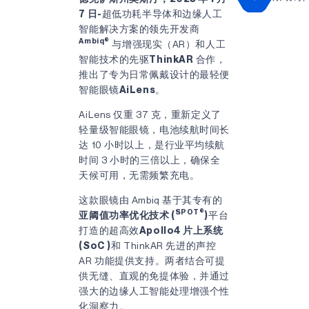
7 日-
超低功耗半导体和边缘人工
智能解决方案的领先开发商
Ambiq®
与增强现实（AR）和人工
智能技术的先驱
ThinkAR
合作，
推出了专为日常佩戴设计的最轻便
智能眼镜
AiLens
。
AiLens 仅重 37 克，重新定义了
轻量级智能眼镜，电池续航时间长
达 10 小时以上，是行业平均续航
时间 3 小时的三倍以上，确保全
天候可用，无需频繁充电。
这款眼镜由 Ambiq 基于其专有的
SPOT®
亚阈值功率优化技术 (
)
平台
打造的超高效
Apollo4 片上系统
(SoC
)
和 ThinkAR 先进的声控
AR 功能提供支持。两者结合可提
供无缝、直观的免提体验，并通过
强大的边缘人工智能处理增强个性
化洞察力。