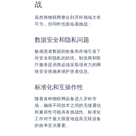
战
虽然将物联网整合到牙科领域大有
可为，但同时也面临着挑战：
数据安全和隐私问题
敏感患者数据的收集和存储引发了
对安全和隐私的担忧。制造商和医
疗服务提供商必须采取强有力的网
络安全措施来保护患者信息。
标准化和互操作性
随着各种物联网设备进入牙科市
场，确保不同技术之间的无缝通信
和兼容性可能具有挑战性。标准化
工作对于最大限度地提高互联设备
的效率至关重要。