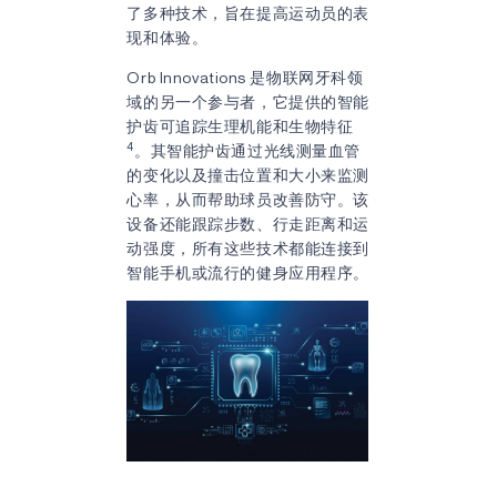
了多种技术，旨在提高运动员的表
现和体验。
Orb Innovations 是物联网牙科领
域的另一个参与者，它提供的智能
护齿可追踪生理机能和生物特征
4
。其智能护齿通过光线测量血管
的变化以及撞击位置和大小来监测
心率，从而帮助球员改善防守。该
设备还能跟踪步数、行走距离和运
动强度，所有这些技术都能连接到
智能手机或流行的健身应用程序。