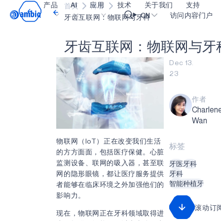
产品
AI
应用
技术
关于我们
支持
首页
博客
Video title
CN
访问内容门户
牙齿互联网：物联网与牙科
牙
齿
互
联
网
：
物
联
网
与
牙
医疗健康
blueSPOT
博客
内容门户网
OK
Dec 13.
工业边缘
graphiqSPOT
职业生涯
术语表
23
智能遥控器
neuralSPOT
让我们共创未来
在线支持
作者
智能家居和楼宇
secureSPOT
活动
我们的合作
Charlen
智能卡
SPOT
投资者关系
资源
Wan
可穿戴设备
turboSPOT
消息
视频资料库
物联网（IoT）正在改变我们生活
标签
的方方面面，包括医疗保健。心脏
游戏
合作伙伴关系的成功亮点
购买地点
监测设备、联网的吸入器，甚至联
牙医
牙科
可听戴设备
为何选择 Ambiq
常见问题
网的隐形眼镜，都让医疗服务提供
牙科
智能种植牙
者能够在临床环境之外加强他们的
什么是边缘 AI？
影响力。
滚动订
现在，物联网正在牙科领域取得进