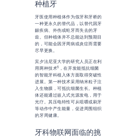
种植牙
牙医使用种植体作为假牙和牙桥的
一种更永久的替代品，以替代因牙
龈疾病、外伤或蛀牙而失去的牙
齿。但种植体并不总能达到预期目
的，可能会因牙周病或炎症而需要
尽早更换。
宾夕法尼亚大学的研究人员正在利
5
用两种技术
，在开发能抵抗细菌
的智能牙科植入体方面取得突破性
进展。第一种技术采用纳米粒子注
入生物膜，可抵抗细菌生长。种植
体还能通过嵌入式光源发电，用于
光疗。其压电特性可从咀嚼或刷牙
等动作中产生能量，促进周围组织
的牙周健康。
牙科物联网面临的挑