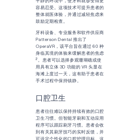
平静的环境中，使牙科就诊变得更
容易忍受。这项技术可提升患者的
整体就医体验，并通过减轻焦虑来
鼓励定期检查。
牙科设备、专业服务和软件供应商
Patterson Dental 推出了
OperaVR，该平台旨在通过 60 种
身临其境的体验来缓解患者的焦虑
2
。患者可以选择参观珊瑚礁或使
用具有立体 3D 功能的 VR 头显在
海滩上度过一天，这有助于患者在
手术过程中保持镇静。
口腔卫生
患者往往难以保持持续有效的口腔
卫生习惯。但智能牙刷和互动应用
程序可以跟踪刷牙习惯。患者会收
到有关其刷牙技巧的实时反馈，并
可设定个性化的口腔护理目标。这