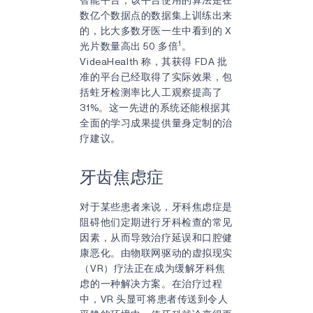
数亿个数据点的数据集上训练出来
的，比大多数牙医一生中看到的 X
1
光片数量高出 50 多倍
。
VideaHealth 称，其获得 FDA 批
准的平台已经取得了实际效果，包
括蛀牙检测率比人工观察提高了
31%。这一先进的系统还能根据其
全面的学习成果提供量身定制的治
疗建议。
牙齿焦虑症
对于某些患者来说，牙科焦虑症是
阻碍他们定期进行牙科检查的常见
因素，从而导致治疗延误和口腔健
康恶化。由物联网驱动的虚拟现实
（VR）疗法正在成为缓解牙科焦
虑的一种解决方案。在治疗过程
中，VR 头显可将患者传送到令人