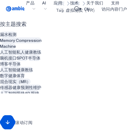
产品
AI
应用
技术
关于我们
支持
首页
博客
Video title
CN
访问内容门户
Tag: 虚拟现实（VR）
按主题搜索
医疗健康
blueSPOT
博客
内容门户网
OK
漏水检测
工业边缘
graphiqSPOT
职业生涯
术语表
Memory Compression
Machine
智能遥控器
neuralSPOT
让我们共创未来
在线支持
人工智能私人健康教练
脑机接口
SPOT
半导体
智能家居和楼宇
secureSPOT
活动
我们的合作
博客
半导体
人工智能健康教练
智能卡
SPOT
投资者关系
资源
数字健康
体育
混合现实（MR）
可穿戴设备
turboSPOT
消息
视频资料库
传感器
健康
预测性维护
游戏
合作伙伴关系的成功亮点
购买地点
人工智能眼镜
AR 眼镜
动物
智能建筑
可听戴设备
为何选择 Ambiq
常见问题
增强现实（AR）
精神健康
智能服装
什么是边缘 AI？
回收利用
废物管理
滚动订阅
智能热水器
管道系统
可再生能源
牙医