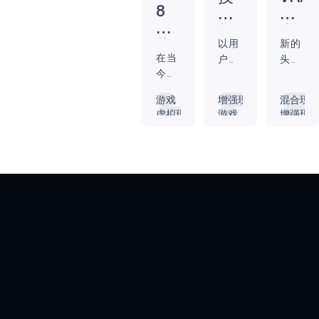
分之一的美国成
8
术
简
年人患有精神疾
个
如
介-
病，这使得精神
以用
新的
热
何
您
健康成为困扰我
在当
户为
头戴
门
让
必
们社会的增长最
今以
中心
式技
科
游
须
快的疾病之一1。
技术
的技
术使
技
游戏
增强现实（AR）
混合现实
戏
了
从谈话疗法到认
为中
术进
用户
虚拟现实（VR）
游戏
增强现实
节
知行为疗法，治
体
解
心的
步推
能够
智能手表
虚拟现实（VR）
游戏
日
疗和支持焦虑、
验
的
世界
动了
利用
边缘
阿波罗
虚拟现实
抑郁、压力和睡
购
更
内
里，
现代
新的
可穿戴设备
能源效率
阿波罗
眠障碍等症状的
物
在假
加
容
生活
工具
电池供电
能源效
方法层出不穷，
趋
日购
许多
在新
电池供
身
创新成果也不断
物中
势
方面
的维
临
涌现。 虽然医疗
抢占
的创
度上
其
机构已经在使用
先机
新，
与世
境
人工智能（AI），
往往
从适
界互
如用于疾病检测
意味
应我
动。
和远程患者监控
着要
们生
这些
的人工智能语音
抓住
活和
工具
分析，但 AR 和
最新
工作
与永
VR 这两种基于人