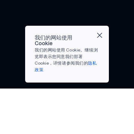
的改
伸。
技购
善。
虚拟
物趋
这些
现实
势。
技术
（VR）
1.早
发展
增强
期购
正在
现实
我们的网站使用
物 最
重塑
（AR）
Cookie
近的
游戏
和混
我们的网站使用 Cookie。继续浏
一项
格
合现
览即表示您同意我们部署
调查
局，
实
Cookie，详情请参阅我们的
隐私
显
改变
（MR）
政策.
示，
游戏
的沉
今年
机、
浸式
有
虚拟
体验
83%
现实
彻底
的购
（VR）
改变
物者
和增
了信
计划
强现
息的
公司名称
在线支持
在感
实
呈现
博客
门户内容
恩节
（AR）
方
我们的使命是通过提
招聘
电子商店
前开
供最低功耗的半导体
设备
式。