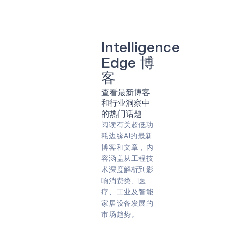
清洁能源
牙科
可持续性
牙科
太阳能
智能种植牙
计算机视觉
人工智能
照相机
肺部疾病
智能眼镜
转速
农业
Intelligence
农业技术
农业技术
Edge 博
远程病人监护
游戏
虚拟现实（VR）
客
能量收集
阿波罗
查看最新博客
合作伙伴
专家问答
指纹
和行业洞察中
早期检测
智能带
嵌入式
的热门话题
遥控器
预防
物联网
阅读有关超低功
能源效率
预防性维护
耗边缘AI的最新
智能手表
COVID-19
智能卡
边缘人工智能
博客和文章，内
边缘设备
永远在线
容涵盖从工程技
智能家居
人工智能
边缘
术深度解析到影
可穿戴设备
始终聆听
响消费类、医
电池供电
生物识别
音频
疗、工业及智能
声音
健身追踪器
家居设备发展的
语音指令
市场趋势。
Green energy
Sport