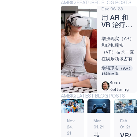
AMBIQ FEATURED BLOG POSTS
Dec 06. 23
用 AR 和
VR 治疗心
理健康
增强现实（AR）
和虚拟现实
（VR）技术一直
在娱乐领域占有
一席之地，因为
增强现实（AR）
它们可以为用户
精神健康
创造身临其境的
虚拟现实（VR）
Sean
环境，让他们沉
Kettering
醉其中。医疗保
AMBIQ LATEST BLOG POSTS
健行业已经注意
到了 AR 和 VR 的
应用，目前正在
使用同样的方法
Nov
Mar
Feb
来诊断和治疗精
24.
01. 21
01. 21
神疾病。 大约四
21
技
VR/